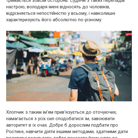
тримається зовсім осторонь. Судячи з таких перепадів
настрою, володаря імені відносять до чоловіків,
відрізняється непостійністю у всьому, і навколишні
характеризують його абсолютно по-різному.
Хлопчик з таким ім’ям прив’язується до оточуючих,
намагається з усіх сил сподобатися їм, завоювати
авторитет в їх очах. Добре б дорослим подбати про
Ростике, навчити діяти іншими методами, здатними дати
позитивні результати, тобто показати йому шлях до