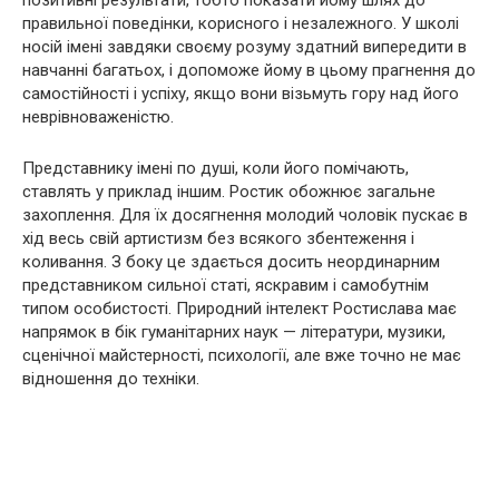
правильної поведінки, корисного і незалежного. У школі
носій імені завдяки своєму розуму здатний випередити в
навчанні багатьох, і допоможе йому в цьому прагнення до
самостійності і успіху, якщо вони візьмуть гору над його
неврівноваженістю.
Представнику імені по душі, коли його помічають,
ставлять у приклад іншим. Ростик обожнює загальне
захоплення. Для їх досягнення молодий чоловік пускає в
хід весь свій артистизм без всякого збентеження і
коливання. З боку це здається досить неординарним
представником сильної статі, яскравим і самобутнім
типом особистості. Природний інтелект Ростислава має
напрямок в бік гуманітарних наук — літератури, музики,
сценічної майстерності, психології, але вже точно не має
відношення до техніки.