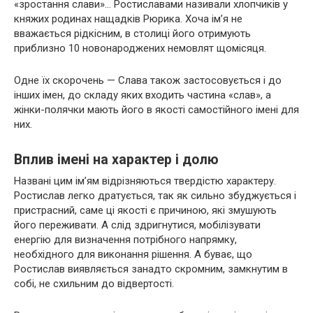
«зростання слави»… Ростиславами називали хлопчиків у
княжих родинах нащадків Рюрика. Хоча ім’я не
вважається рідкісним, в столиці його отримують
приблизно 10 новонароджених немовлят щомісяця.
Одне їх скорочень — Слава також застосовується і до
інших імен, до складу яких входить частина «слав», а
жінки-полячки мають його в якості самостійного імені для
них.
Вплив імені на характер і долю
Названі цим ім’ям відрізняються твердістю характеру.
Ростислав легко дратується, так як сильно збуджується і
пристрасний, саме ці якості є причиною, які змушують
його переживати. А слід здригнутися, мобілізувати
енергію для визначення потрібного напрямку,
необхідного для виконання рішення. А буває, що
Ростислав виявляється занадто скромним, замкнутим в
собі, не схильним до відвертості.