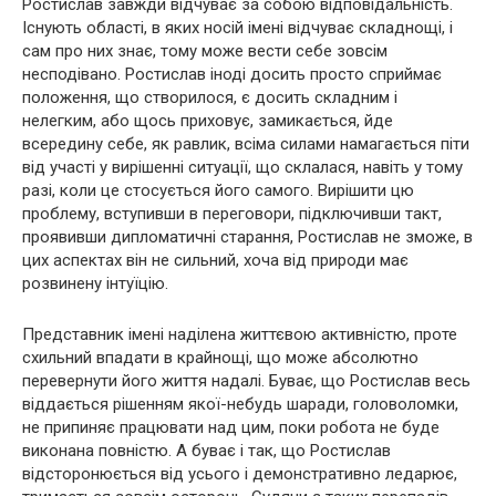
Ростислав завжди відчуває за собою відповідальність.
Існують області, в яких носій імені відчуває складнощі, і
сам про них знає, тому може вести себе зовсім
несподівано. Ростислав іноді досить просто сприймає
положення, що створилося, є досить складним і
нелегким, або щось приховує, замикається, йде
всередину себе, як равлик, всіма силами намагається піти
від участі у вирішенні ситуації, що склалася, навіть у тому
разі, коли це стосується його самого. Вирішити цю
проблему, вступивши в переговори, підключивши такт,
проявивши дипломатичні старання, Ростислав не зможе, в
цих аспектах він не сильний, хоча від природи має
розвинену інтуїцію.
Представник імені наділена життєвою активністю, проте
схильний впадати в крайнощі, що може абсолютно
перевернути його життя надалі. Буває, що Ростислав весь
віддається рішенням якої-небудь шаради, головоломки,
не припиняє працювати над цим, поки робота не буде
виконана повністю. А буває і так, що Ростислав
відсторонюється від усього і демонстративно ледарює,