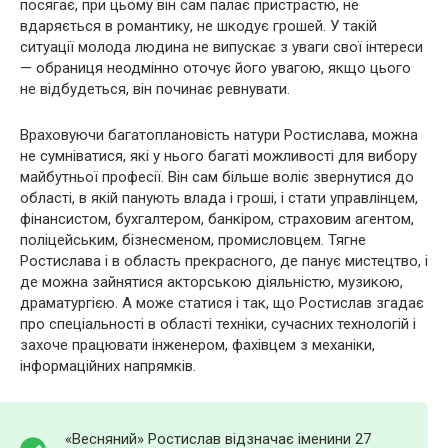
посягає, при цьому він сам палає пристрастю, не
вдаряється в романтику, не шкодує грошей. У такій
ситуації молода людина не випускає з уваги свої інтереси
— обраниця неодмінно оточує його увагою, якщо цього
не відбудеться, він починає ревнувати.
Враховуючи багатоплановість натури Ростислава, можна
не сумніватися, які у нього багаті можливості для вибору
майбутньої професії. Він сам більше воліє звернутися до
області, в якій панують влада і гроші, і стати управлінцем,
фінансистом, бухгалтером, банкіром, страховим агентом,
поліцейським, бізнесменом, промисловцем. Тягне
Ростислава і в область прекрасного, де панує мистецтво, і
де можна зайнятися акторською діяльністю, музикою,
драматургією. А може статися і так, що Ростислав згадає
про спеціальності в області техніки, сучасних технологій і
захоче працювати інженером, фахівцем з механіки,
інформаційних напрямків.
«Весняний» Ростислав відзначає іменини 27