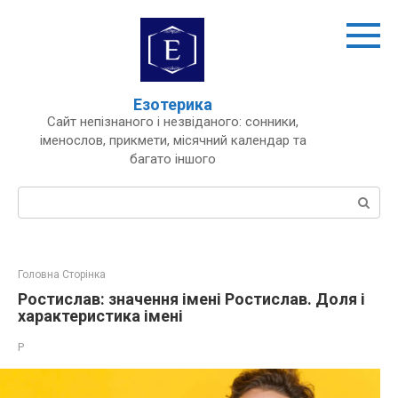
Перейти
до
вмісту
Езотерика
Сайт непізнаного і незвіданого: сонники,
іменослов, прикмети, місячний календар та
багато іншого
Пошук:
Головна Сторінка
Ростислав: значення імені Ростислав. Доля і
характеристика імені
Р