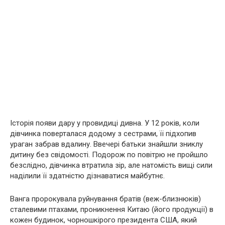
Історія появи дару у провидиці дивна. У 12 років, коли
дівчинка поверталася додому з сестрами, її підхопив
ураган забрав вдалину. Ввечері батьки знайшли зниклу
дитину без свідомості. Подорож по повітрю не пройшло
безслідно, дівчинка втратила зір, але натомість вищі сили
наділили її здатністю дізнаватися майбутнє.
Ванга пророкувала руйнування братів (веж-близнюків)
сталевими птахами, проникнення Китаю (його продукції) в
кожен будинок, чорношкірого президента США, який