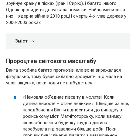
зруйнує країну в пісках (Іран і Сирію), і багато іншого.
Однак провидиця допускала помилки. Найзнаменитіші з
них – ядерна війна в 2010 році і смерть 4-х глав держав у
2000-2003 роках.
Зміст
Пророцтва світового масштабу
Ванга зробила багато прогнозів, але вона виражалася
фігурально, тому буває складно зрозуміти, що мала на
увазі віщунка, поки подія не відбудеться.
«Немовля об’єднає півсвіту в молитві. Коли
дитина виросте – стане великим». Швидше за все,
передбачення Ванги відноситься до випадку в
російському місті Магнітогорську, коли взимку
після обвалення будинку грудна дитина
перебувала під завалами більше доби. Поки
хлопчик був у лікарні, півсвіту з завмиранням