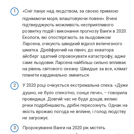
«Сніг панує над людством, за своєю примхою
піднімаючи моря, влаштовуючи повені». Вчені
підтверджують можливість несприятливого
розвитку подій і виконання прогнозу Ванги в 2020.
Екологи, які спостерігають за льодовиком
Ларсена, очікують швидкий відкол величезного
шматка. Дрейфуючий на північ, до екватора
айсберг здатний спровокувати катастрофу, адже
саме льодовик Ларсена найбільш сильно впливає
на рівень світового океану. Швидше за все, клімат
планети кардинально зміниться.
У 2020 році очікується екстремальна спека. «Дуже
душно, не було спекотно, сонце пече», – говорила
провидиця. Довгий час не буде дощів, великі
річки подрібнішають, дрібні пересохнуть. Однак на
якість врожаю погода не вплине, і голод людству
не загрожує.
Пророкування Ванги на 2020 рік містять