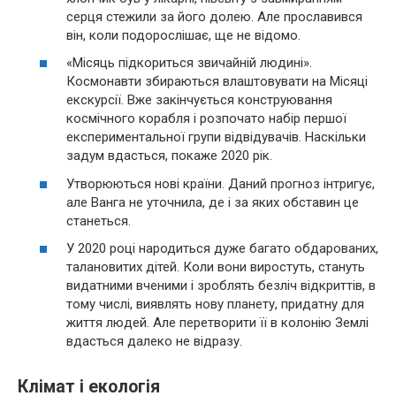
серця стежили за його долею. Але прославився
він, коли подорослішає, ще не відомо.
«Місяць підкориться звичайній людині».
Космонавти збираються влаштовувати на Місяці
екскурсії. Вже закінчується конструювання
космічного корабля і розпочато набір першої
експериментальної групи відвідувачів. Наскільки
задум вдасться, покаже 2020 рік.
Утворюються нові країни. Даний прогноз інтригує,
але Ванга не уточнила, де і за яких обставин це
станеться.
У 2020 році народиться дуже багато обдарованих,
талановитих дітей. Коли вони виростуть, стануть
видатними вченими і зроблять безліч відкриттів, в
тому числі, виявлять нову планету, придатну для
життя людей. Але перетворити її в колонію Землі
вдасться далеко не відразу.
Клімат і екологія