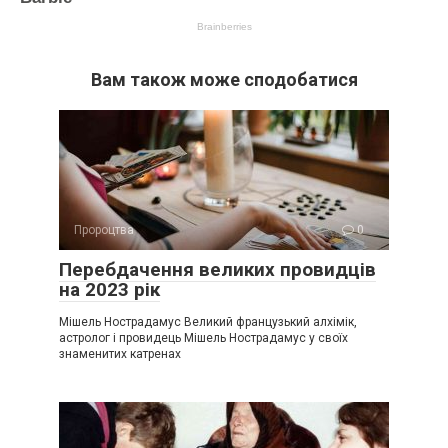
Вам також може сподобатися
Пророцтва
0
Перебдачення великих провидців
на 2023 рік
Мішель Нострадамус Великий французький алхімік,
астролог і провидець Мішель Нострадамус у своїх
знаменитих катренах