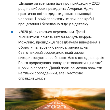
Швидше за все, мова йде про прийдешні у 2020
році на виборах президента Америки. Адже
практично всі кандидати досить немолоді
чоловіки. Новий правитель не принесе країні
процвітання і безславно піде у відставку.
«2020 рік виявиться переломним. Гроші
знеціняться, замість них виникнуть цифри».
Можливо, провидиця передбачала виведення з
обороту паперових банкнот, заміна їх на
безготівковий розрахунок, який зараз
використовують все більше. Але є ще одна версія:
Ванга пророкувала появу кріптовалюти, ціна якої
щорічно зростає. Даний прогноз можна вважати
не тільки розгаданним, але і частково
справдившимсь.