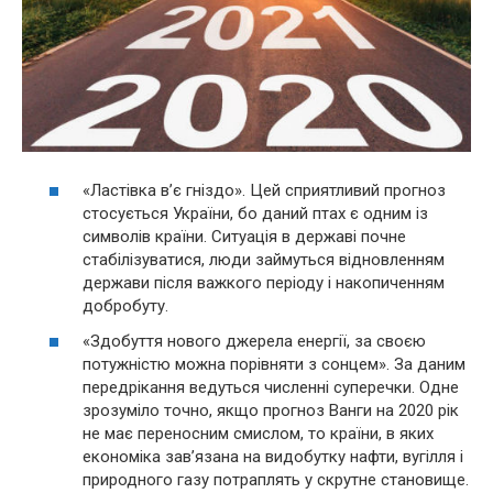
«Ластівка в’є гніздо». Цей сприятливий прогноз
стосується України, бо даний птах є одним із
символів країни. Ситуація в державі почне
стабілізуватися, люди займуться відновленням
держави після важкого періоду і накопиченням
добробуту.
«Здобуття нового джерела енергії, за своєю
потужністю можна порівняти з сонцем». За даним
передрікання ведуться численні суперечки. Одне
зрозуміло точно, якщо прогноз Ванги на 2020 рік
не має переносним смислом, то країни, в яких
економіка зав’язана на видобутку нафти, вугілля і
природного газу потраплять у скрутне становище.