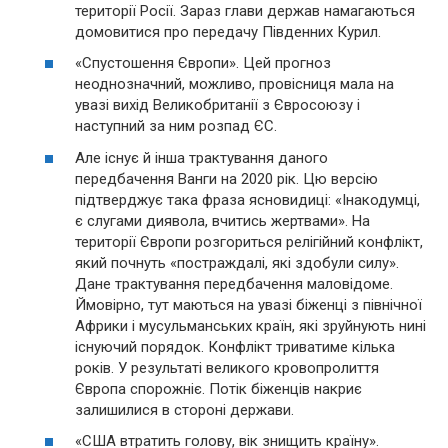
території Росії. Зараз глави держав намагаються
домовитися про передачу Південних Курил.
«Спустошення Європи». Цей прогноз
неоднозначний, можливо, провісниця мала на
увазі вихід Великобританії з Євросоюзу і
наступний за ним розпад ЄС.
Але існує й інша трактування даного
передбачення Ванги на 2020 рік. Цю версію
підтверджує така фраза ясновидиці: «Інакодумці,
є слугами диявола, вчитись жертвами». На
території Європи розгориться релігійний конфлікт,
який почнуть «постраждалі, які здобули силу».
Дане трактування передбачення маловідоме.
Ймовірно, тут маються на увазі біженці з північної
Африки і мусульманських країн, які зруйнують нині
існуючий порядок. Конфлікт триватиме кілька
років. У результаті великого кровопролиття
Європа спорожніє. Потік біженців накриє
залишилися в стороні держави.
«США втратить голову, вік знищить країну».