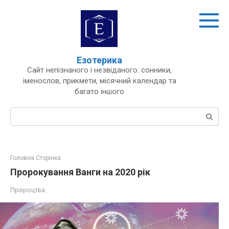
Перейти
до
вмісту
Езотерика
Сайт непізнаного і незвіданого: сонники,
іменослов, прикмети, місячний календар та
багато іншого
Пошук:
Головна Сторінка
Пророкування Ванги на 2020 рік
Пророцтва