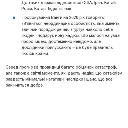
До таких держав відносяться США, Іран, Китай,
Росія, Катар, Індія та інші.
Пророкування Ванги на 2020 рік говорить:
«З’явиться неординарна особистість, яка змінить
звичний порядок речей, згуртує навколо себе
людей і подарує нову надію». Що малося на увазі
пророчицею, достеменно невідомо, але
дослідники припускають – це буде правитель
якоїсь країни.
Серед прогнозів провидиці багато обіцянок катастроф,
але також є світлі моменти, які дають надію, що катаклізм
завдасть мінімальні негативні наслідки і шанс, що все
закінчиться добре.