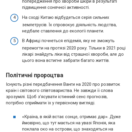
попередження про хвороби шкіри в результаті
підвищення сонячної активності.
На сході Китаю відбудеться серія сильних
землетрусів. Їх спровокує діяльність людства,
недбале ставлення до екології планети.
В Африці почнеться епідемія, яку не зможуть
перемогти на протязі 2020 року. Тільки в 2021 році
лікарі знайдуть ліки від страшної хвороби, але до
цього вона встигне забрати багато життів.
Політичні пророцтва
Існують різні передбачення Ванги на 2020 про розвиток
країн і світового співтовариства. Не завжди її слова
зрозумілі. Щоб з’ясувати істинний сенс прогнозів,
потрібно сприймати їх у первісному вигляді.
«Країна, в якій встає сонце, отримає дар». Дуже
ймовірно, що тут мається на увазі Японія, яка
поклала око на острови, що знаходяться на