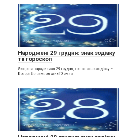
Гороскоп по даті народження
0
Народжені 29 грудня: знак зодіаку
та гороскоп
Якщо ви народилися 29 грудня, то ваш знак зодіаку –
КозерігЦе символ стихії Земля
Гороскоп по даті народження
0