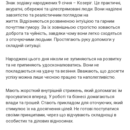
Знак зодіаку народжених 9 січня – Козеріг. Це практичні,
акуратні, обережні та цілеспрямовані люди. Вони наділені
завзятістю та реалістичним поглядом на
життя. Відрізняються розвиненою інтуїцією та гарним
почуттям гумору. За їх зовнішньою строгістю ховаються
доброта та чуйність, завдяки чому вони легко сходяться
з оточуючими людьми. Простягають руку допомоги у
складній ситуації.
Народжені цього дня ніколи не зупиняються на розвитку
та не припиняють удосконалюватись. Вони не
покладаються на удачу та везіння. Вважають, що досягти
успіху можна лише чесною працею та наполегливістю.
Мають жорсткий внутрішній стрижень, який допомагає їм
просуватися вперед. У роботі та бізнесі домагаються
влади та грошей. Стають прикладом для оточуючих, який
стимулює їх на досягнення цілей. Не готові поступатися
своїми принципами, через що відчувають складнощі в
особистих та ділових відносинах.