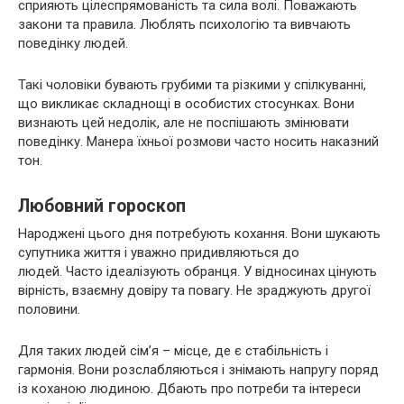
сприяють цілеспрямованість та сила волі. Поважають
закони та правила. Люблять психологію та вивчають
поведінку людей.
Такі чоловіки бувають грубими та різкими у спілкуванні,
що викликає складнощі в особистих стосунках. Вони
визнають цей недолік, але не поспішають змінювати
поведінку. Манера їхньої розмови часто носить наказний
тон.
Любовний гороскоп
Народжені цього дня потребують кохання. Вони шукають
супутника життя і уважно придивляються до
людей. Часто ідеалізують обранця. У відносинах цінують
вірність, взаємну довіру та повагу. Не зраджують другої
половини.
Для таких людей сім’я – місце, де є стабільність і
гармонія. Вони розслабляються і знімають напругу поряд
із коханою людиною. Дбають про потреби та інтереси