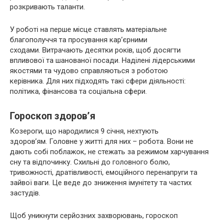
розкривають таланти.
У роботі на перше місце ставлять матеріальне
благополуччя та просування кар’єрними
сходами. Витрачають десятки років, щоб досягти
впливової та шанованої посади. Наділені лідерськими
якостями та чудово справляються з роботою
керівника. Для них підходять такі сфери діяльності:
політика, фінансова та соціальна сфери.
Гороскоп здоров’я
Козероги, що народилися 9 січня, нехтують
здоров’ям. Головне у житті для них – робота. Вони не
дають собі поблажок, не стежать за режимом харчування
сну та відпочинку. Схильні до головного болю,
тривожності, дратівливості, емоційного перенапруги та
зайвої ваги. Це веде до зниження імунітету та частих
застудів.
Щоб уникнути серйозних захворювань, гороскоп