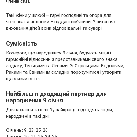
членів сім’ї.
Такі жінки у шлюбі – гарні господині та опора для
чоловіка, а чоловіки – віддані сім’янини. У питаннях
виховання дітей вони відповідальні та суворі.
Сумісність
Козероги, що народилися 9 січня, будують міцні і
гармонійні відносини з представниками свого знака
зодіаку, Тельцями та Левами. Зі Стрільцями, Водоліями,
Раками та Овнами їм складно порозумітися і утворити
щасливий союз.
Найбільш підходящий партнер для
народжених 9 січня
Для кохання та шлюбу найкраще підходять люди,
народжені в такі дні:
Січень:
9, 23, 25, 26
Лютий:
10, 11, 15, 24, 25