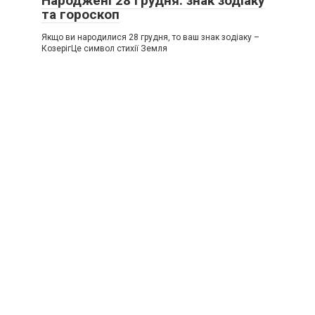
Народжені 28 грудня: знак зодіаку
та гороскоп
Якщо ви народилися 28 грудня, то ваш знак зодіаку –
КозерігЦе символ стихії Земля