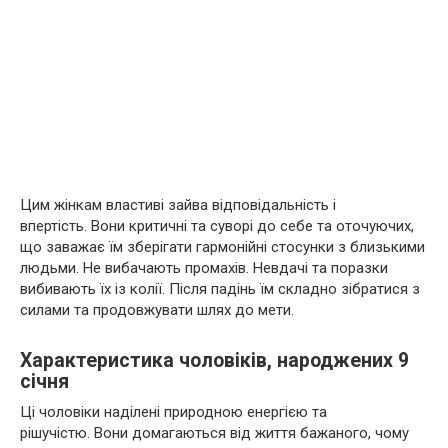
Цим жінкам властиві зайва відповідальність і
впертість. Вони критичні та суворі до себе та оточуючих,
що заважає їм зберігати гармонійні стосунки з близькими
людьми. Не вибачають промахів. Невдачі та поразки
вибивають їх із колії. Після падінь їм складно зібратися з
силами та продовжувати шлях до мети.
Характеристика чоловіків, народжених 9
січня
Ці чоловіки наділені природною енергією та
рішучістю. Вони домагаються від життя бажаного, чому