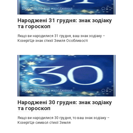
Гороскоп по даті народження
0
Народжені 31 грудня: знак зодіаку
та гороскоп
Якщо ви народилися 31 грудня, ваш знак зодіаку –
КозерігЦе знак стихії Земля Особливості
Гороскоп по даті народження
0
Народжені 30 грудня: знак зодіаку
та гороскоп
Якщо ви народилися 30 грудня, то ваш знак зодіаку –
КозерігЦе символ стихії Земля