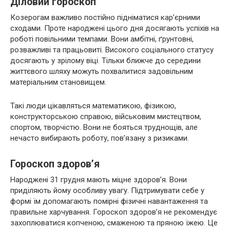
Діловий гороскоп
Козерогам важливо постійно підніматися кар’єрними
сходами. Проте народжені цього дня досягають успіхів на
роботі повільними темпами. Вони амбітні, ґрунтовні,
розважливі та працьовиті. Високого соціального статусу
досягають у зрілому віці. Тільки ближче до середини
життєвого шляху можуть похвалитися задовільним
матеріальним становищем.
Такі люди цікавляться математикою, фізикою,
конструкторською справою, військовим мистецтвом,
спортом, творчістю. Вони не бояться труднощів, але
нечасто вибирають роботу, пов’язану з ризиками.
Гороскоп здоров’я
Народжені 31 грудня мають міцне здоров’я. Вони
приділяють йому особливу увагу. Підтримувати себе у
формі їм допомагають помірні фізичні навантаження та
правильне харчування. Гороскоп здоров’я не рекомендує
захоплюватися копченою, смаженою та пряною їжею. Це