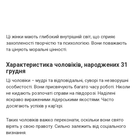
Ці жінки мають глибокий внутрішній світ, що сприяє
захопленості творчістю та психологією. Вони поважають
та цінують моральні цінності.
Характеристика чоловіків, народжених 31
грудня
Ці чоловіки – мудрі та відповідальні, суворі та незворушні
особистості. Вони присвячують багато часу роботі. Ніколи
не кидають розпочаті справи на півдорозі. Наділені
яскраво вираженими лідерськими якостями. Часто
досягають успіхів у кар’єрі.
Таких чоловіків важко переконати, оскільки вони свято
вірять у свою правоту. Сильно залежить від соціального
визнання.