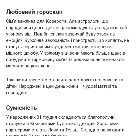
Любовний гороскоп
Сім’я важлива для Козерогів. Але астрологи, що
народилися цього дня, не рекомендують укладати шлюб
у юному віці. Подібні спілки зазвичай будуються на
емоціях. Бурхлива закоханість і пристрасті, що киплять, не
стануть сприятливим фундаментом для створення
міцного шлюбу. У зрілому віці вони мають більше шансів
побудувати гармонійну сім’ю. Із роками вони починають
мислити раціонально.
Такі люди трепетно ​​ставляться до другої половинки та
дітей. Народжені в цей день жінки – чудові матері та
господині.
Сумісність
У народжених 31 грудня складаються благополучні
стосунки з Козерогами будь-якої декади. Хорошими
партнерами стають Леви та Тельці. Складно налагодити