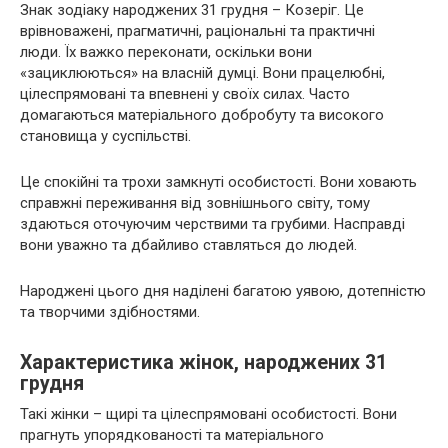
Знак зодіаку народжених 31 грудня – Козеріг. Це
врівноважені, прагматичні, раціональні та практичні
люди. Їх важко переконати, оскільки вони
«зациклюються» на власній думці. Вони працелюбні,
цілеспрямовані та впевнені у своїх силах. Часто
домагаються матеріального добробуту та високого
становища у суспільстві.
Це спокійні та трохи замкнуті особистості. Вони ховають
справжні переживання від зовнішнього світу, тому
здаються оточуючим черствими та грубими. Насправді
вони уважно та дбайливо ставляться до людей.
Народжені цього дня наділені багатою уявою, дотепністю
та творчими здібностями.
Характеристика жінок, народжених 31
грудня
Такі жінки – щирі та цілеспрямовані особистості. Вони
прагнуть упорядкованості та матеріального