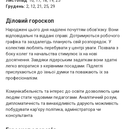
Листопад
: 10, 17, 18, 19, 25
Грудень:
2, 12, 21, 25, 29
Діловий гороскоп
Народжені цього дня наділені почуттям обов’язку. Вони
відповідальні та віддані справі. Дотримуються робочого
графіка та заздалегідь планують свій розпорядок. У
колективі люблять перебувати у центрі уваги. Похвала з
боку колег та начальства стимулює їх на нові
досягнення. Завдяки лідерським задаткам вони здатні
легко впоратися з керівними посадами. Підлеглі
прислухаються до їхньої думки та поважають їх за
професіоналізм.
Комунікабельність та інтерес до освіти дозволяють цим
людям стати чудовими педагогами. Аналітичний розум,
дипломатичність та винахідливість дарують можливість
побудувати кар’єру політика, адміністратора чи
консультанта.