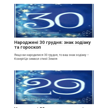
Гороскоп по даті народження
0
Народжені 30 грудня: знак зодіаку
та гороскоп
Якщо ви народилися 30 грудня, то ваш знак зодіаку –
КозерігЦе символ стихії Земля
Гороскоп по даті народження
0