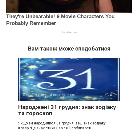
Вам також може сподобатися
Гороскоп по даті народження
0
Народжені 31 грудня: знак зодіаку
та гороскоп
Якщо ви народилися 31 грудня, ваш знак зодіаку –
КозерігЦе знак стихії Земля Особливості