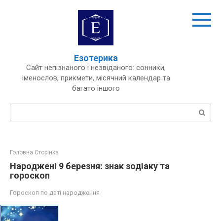
Перейти
до
вмісту
Езотерика
Сайт непізнаного і незвіданого: сонники,
іменослов, прикмети, місячний календар та
багато іншого
Пошук:
Головна Сторінка
Народжені 9 березня: знак зодіаку та
гороскоп
Гороскоп по даті народження