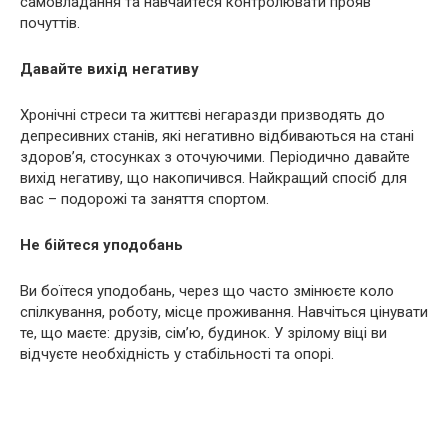
самовладання та навчайтеся контролювати прояв
почуттів.
Давайте вихід негативу
Хронічні стреси та життєві негаразди призводять до
депресивних станів, які негативно відбиваються на стані
здоров’я, стосунках з оточуючими. Періодично давайте
вихід негативу, що накопичився. Найкращий спосіб для
вас – подорожі та заняття спортом.
Не бійтеся уподобань
Ви боїтеся уподобань, через що часто змінюєте коло
спілкування, роботу, місце проживання. Навчіться цінувати
те, що маєте: друзів, сім’ю, будинок. У зрілому віці ви
відчуєте необхідність у стабільності та опорі.