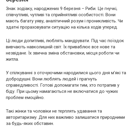
Знак зодіаку, народжених 9 березня – Риби. Це гнучкі,
співчутливі, чутливі та сприйнятливі особистості. Вони
мають багату уяву, аналітичний розум і проникливість. Чи
здатні прораховувати ситуацію на кілька ходів уперед.
Ці люди допитливі, люблять мандрувати. Під час поїздок
вивчають навколишній світ. Їх приваблює все нове та
незвідане. Їх звична зміна обстановки, місця роботи чи
житла.
У спілкуванні з оточуючими народилися цього дня м’які та
добродушні. Вони люблять людей і прагнуть
справедливості. Готові допомагати тим, хто потрапив у
біду. При цьому намагаються не включатися до чужих
проблем емоційно.
Такі жінки та чоловіки не терплять удавання та
авторитаризму. Для них важливо залишатися природними
за будь-яких обставин.