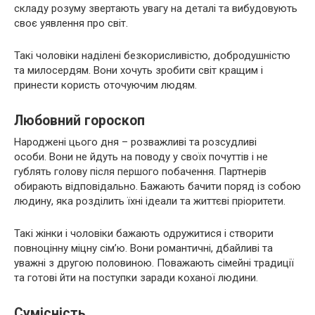
складу розуму звертають увагу на деталі та вибудовують
своє уявлення про світ.
Такі чоловіки наділені безкорисливістю, добродушністю
та милосердям. Вони хочуть зробити світ кращим і
принести користь оточуючим людям.
Любовний гороскоп
Народжені цього дня – розважливі та розсудливі
особи. Вони не йдуть на поводу у своїх почуттів і не
гублять голову після першого побачення. Партнерів
обирають відповідально. Бажають бачити поряд із собою
людину, яка розділить їхні ідеали та життєві пріоритети.
Такі жінки і чоловіки бажають одружитися і створити
повноцінну міцну сім’ю. Вони романтичні, дбайливі та
уважні з другою половиною. Поважають сімейні традиції
та готові йти на поступки заради коханої людини.
Сумісність