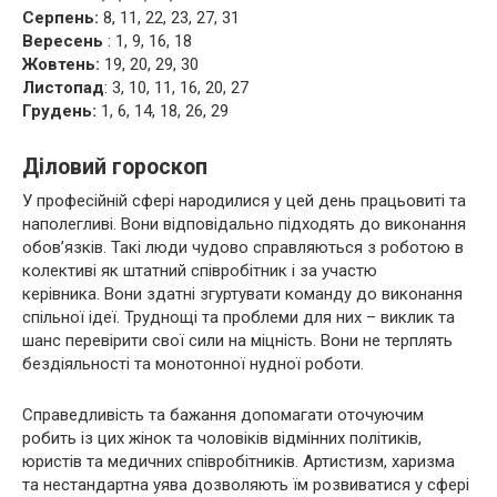
Серпень:
8, 11, 22, 23, 27, 31
Вересень
: 1, 9, 16, 18
Жовтень:
19, 20, 29, 30
Листопад
: 3, 10, 11, 16, 20, 27
Грудень:
1, 6, 14, 18, 26, 29
Діловий гороскоп
У професійній сфері народилися у цей день працьовиті та
наполегливі. Вони відповідально підходять до виконання
обов’язків. Такі люди чудово справляються з роботою в
колективі як штатний співробітник і за участю
керівника. Вони здатні згуртувати команду до виконання
спільної ідеї. Труднощі та проблеми для них – виклик та
шанс перевірити свої сили на міцність. Вони не терплять
бездіяльності та монотонної нудної роботи.
Справедливість та бажання допомагати оточуючим
робить із цих жінок та чоловіків відмінних політиків,
юристів та медичних співробітників. Артистизм, харизма
та нестандартна уява дозволяють їм розвиватися у сфері