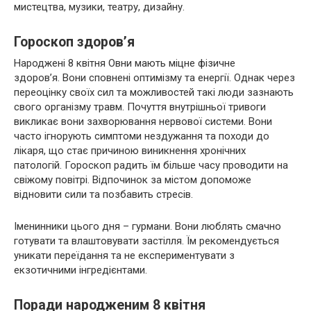
мистецтва, музики, театру, дизайну.
Гороскоп здоров’я
Народжені 8 квітня Овни мають міцне фізичне
здоров’я. Вони сповнені оптимізму та енергії. Однак через
переоцінку своїх сил та можливостей такі люди зазнають
свого організму травм. Почуття внутрішньої тривоги
викликає вони захворювання нервової системи. Вони
часто ігнорують симптоми нездужання та походи до
лікаря, що стає причиною виникнення хронічних
патологій. Гороскоп радить їм більше часу проводити на
свіжому повітрі. Відпочинок за містом допоможе
відновити сили та позбавить стресів.
Іменинники цього дня – гурмани. Вони люблять смачно
готувати та влаштовувати застілля. Їм рекомендується
уникати переїдання та не експериментувати з
екзотичними інгредієнтами.
Поради народженим 8 квітня