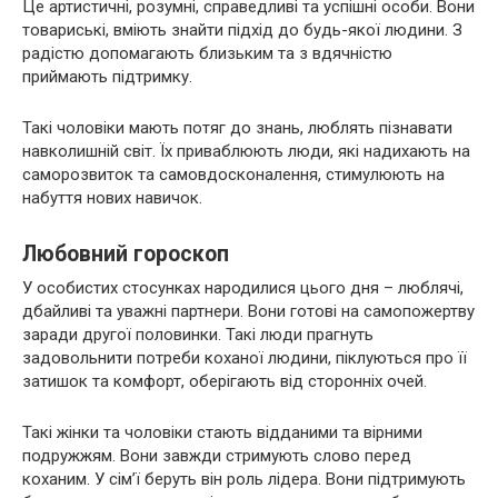
Це артистичні, розумні, справедливі та успішні особи. Вони
товариські, вміють знайти підхід до будь-якої людини. З
радістю допомагають близьким та з вдячністю
приймають підтримку.
Такі чоловіки мають потяг до знань, люблять пізнавати
навколишній світ. Їх приваблюють люди, які надихають на
саморозвиток та самовдосконалення, стимулюють на
набуття нових навичок.
Любовний гороскоп
У особистих стосунках народилися цього дня – люблячі,
дбайливі та уважні партнери. Вони готові на самопожертву
заради другої половинки. Такі люди прагнуть
задовольнити потреби коханої людини, піклуються про її
затишок та комфорт, оберігають від сторонніх очей.
Такі жінки та чоловіки стають відданими та вірними
подружжям. Вони завжди стримують слово перед
коханим. У сім’ї беруть він роль лідера. Вони підтримують