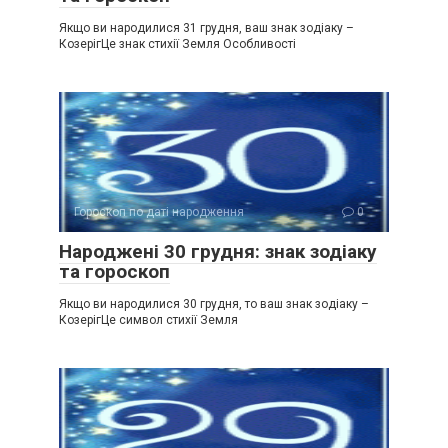
Якщо ви народилися 31 грудня, ваш знак зодіаку –
КозерігЦе знак стихії Земля Особливості
Гороскоп по даті народження
0
Народжені 30 грудня: знак зодіаку
та гороскоп
Якщо ви народилися 30 грудня, то ваш знак зодіаку –
КозерігЦе символ стихії Земля