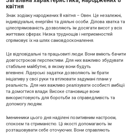
Загальна характеристика, народжених 8
квітня
Знак зодіаку народжених 8 квітня – Овен. Це незалежні,
індивідуальні, енергійні та діяльні особи. Ділова хватка та
цілеспрямованість дозволяють їм досягати висот у всіх
життєвих сферах. Низка труднощів і неприємностей
спрямовує їх на шлях самовдосконалення.
Це відповідальні та працьовиті люди. Вони вміють бачити
довгострокові перспективи. Для них важливо збудувати
стабільне майбутнє, в якому вони будуть
впевнені. Лідерські задатки дозволяють їм брати
ініціативу у свої руки та втілювати задумані плани у
реальність. Для них важливо реалізувати особисті амбіції
та домогтися влади. Високе становище вони
використовують для боротьби за справедливість та
допомогу людям.
Іменинники цього дня наділені позитивним настроєм,
спокоєм та стриманістю. Ці якості допомагають їм
розташовувати себе оточуючих. Вони справляють