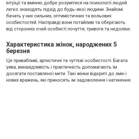
інтуїції та вмінню добре розумітися на психології людей
легко знаходять підхід до будь-якої людини. Знайомі
бачать у них сильних, оптимістичних та вольових
особистостей. Насправді вони потайливі та оберігають
від сторонніх очей особисті почуття, тривоги та недоліки.
Характеристика жінок, народжених 5
березня
Це привабливі, артистичні та чуттєві особистості. Багата
уява, винахідливість і практичність допомагають їм
досягати поставленої мети. Такі жінки відкриті до змін і
нових вражень, які приносять їм задоволення і натхнення.