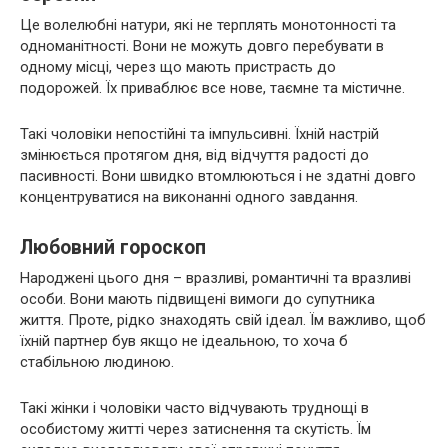
Це волелюбні натури, які не терплять монотонності та
одноманітності. Вони не можуть довго перебувати в
одному місці, через що мають пристрасть до
подорожей. Їх приваблює все нове, таємне та містичне.
Такі чоловіки непостійні та імпульсивні. Їхній настрій
змінюється протягом дня, від відчуття радості до
пасивності. Вони швидко втомлюються і не здатні довго
концентруватися на виконанні одного завдання.
Любовний гороскоп
Народжені цього дня – вразливі, романтичні та вразливі
особи. Вони мають підвищені вимоги до супутника
життя. Проте, рідко знаходять свій ідеал. Їм важливо, щоб
їхній партнер був якщо не ідеальною, то хоча б
стабільною людиною.
Такі жінки і чоловіки часто відчувають труднощі в
особистому житті через затиснення та скутість. Їм