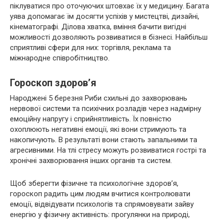
піклуватися про оточуючих штовхає їх у медицину. Багата
уява допомагає їм досягти успіхів у мистецтві, дизайні,
кінематографі. Ділова хватка, вміння бачити вигідні
можливості дозволяють розвиватися в бізнесі. Найбільш
сприятливі сфери для них: торгівля, реклама та
міжнародне співробітництво.
Гороскоп здоров’я
Народжені 5 березня Риби схильні до захворювань
нервової системи та психічних розладів через надмірну
емоційну напругу і сприйнятливість. Їх повністю
охоплюють негативні емоції, які вони стримують та
накопичують. В результаті вони стають запальними та
агресивними. На тлі стресу можуть розвиватися гострі та
хронічні захворювання інших органів та систем.
Щоб зберегти фізичне та психологічне здоров’я,
гороскоп радить цим людям вчитися контролювати
емоції, відвідувати психологів та спрямовувати зайву
енергію у фізичну активність: прогулянки на природі,