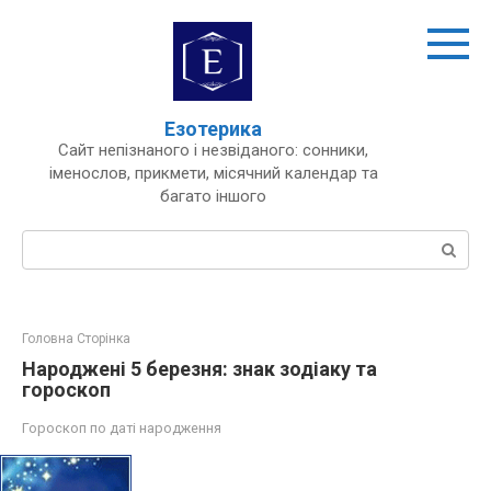
Перейти
до
вмісту
Езотерика
Сайт непізнаного і незвіданого: сонники,
іменослов, прикмети, місячний календар та
багато іншого
Пошук:
Головна Сторінка
Народжені 5 березня: знак зодіаку та
гороскоп
Гороскоп по даті народження