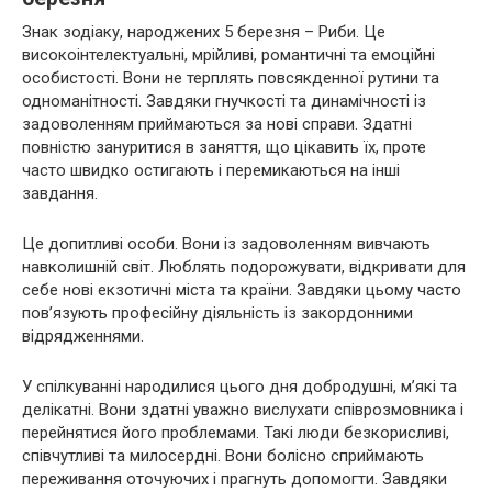
Знак зодіаку, народжених 5 березня – Риби. Це
високоінтелектуальні, мрійливі, романтичні та емоційні
особистості. Вони не терплять повсякденної рутини та
одноманітності. Завдяки гнучкості та динамічності із
задоволенням приймаються за нові справи. Здатні
повністю зануритися в заняття, що цікавить їх, проте
часто швидко остигають і перемикаються на інші
завдання.
Це допитливі особи. Вони із задоволенням вивчають
навколишній світ. Люблять подорожувати, відкривати для
себе нові екзотичні міста та країни. Завдяки цьому часто
пов’язують професійну діяльність із закордонними
відрядженнями.
У спілкуванні народилися цього дня добродушні, м’які та
делікатні. Вони здатні уважно вислухати співрозмовника і
перейнятися його проблемами. Такі люди безкорисливі,
співчутливі та милосердні. Вони болісно сприймають
переживання оточуючих і прагнуть допомогти. Завдяки