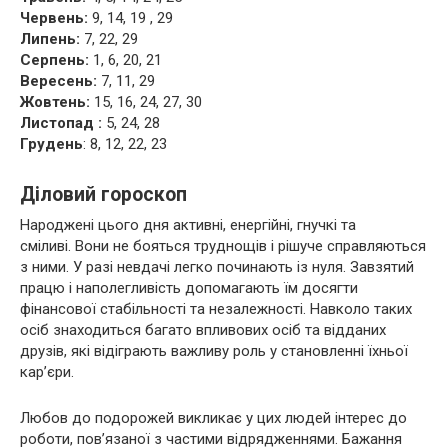
Червень:
9, 14, 19 , 29
Липень:
7, 22, 29
Серпень:
1, 6, 20, 21
Вересень:
7, 11, 29
Жовтень:
15, 16, 24, 27, 30
Листопад :
5, 24, 28
Грудень
: 8, 12, 22, 23
Діловий гороскоп
Народжені цього дня активні, енергійні, гнучкі та
сміливі. Вони не бояться труднощів і рішуче справляються
з ними. У разі невдачі легко починають із нуля. Завзятий
працю і наполегливість допомагають їм досягти
фінансової стабільності та незалежності. Навколо таких
осіб знаходиться багато впливових осіб та відданих
друзів, які відіграють важливу роль у становленні їхньої
кар’єри.
Любов до подорожей викликає у цих людей інтерес до
роботи, пов’язаної з частими відрядженнями. Бажання