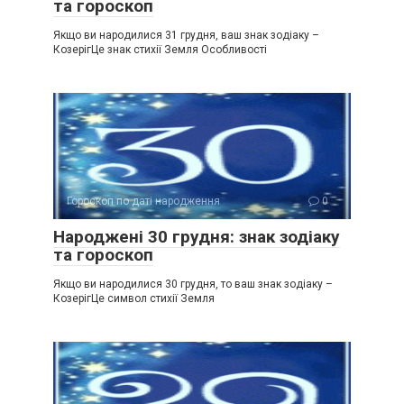
та гороскоп
Якщо ви народилися 31 грудня, ваш знак зодіаку –
КозерігЦе знак стихії Земля Особливості
Гороскоп по даті народження
0
Народжені 30 грудня: знак зодіаку
та гороскоп
Якщо ви народилися 30 грудня, то ваш знак зодіаку –
КозерігЦе символ стихії Земля