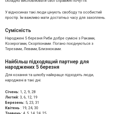
складно висловлювати свої справжні почуття.
У відносинах такі люди цінують свободу та особистий
простір. Їм важливо мати достатньо часу для захоплень.
Сумісність
Народжені 5 березня Риби добре сумісні з Раками,
Козерогами, Скорпіонами. Погано поєднуються з
Терезами, Левами, Близнюками.
Найбільш підходящий партнер для
народжених 5 березня
Для кохання та шлюбу найкраще підходять люди,
народжені в такі дні:
Січень:
1, 2, 9, 28
Лютий:
3, 6, 12, 19
Березень:
5, 23, 31
Квітень
: 19, 24, 30
Травень:
4, 5, 14, 24, 25