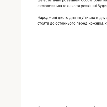
Це естетично розвинені особи. Вони м
ексклюзивна техніка та розкішні буди
Народжені цього дня інтуїтивно відчу
стояти до останнього перед кожним, х