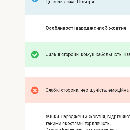
Це знак стихії Повітря
Особливості народжених 3 жовтня
Сильні сторони: комунікабельність, над
Слабкі сторони: нерішучість, емоційна
Жінки, народжені 3 жовтня, відрізняю
такими якостями: терплячість,