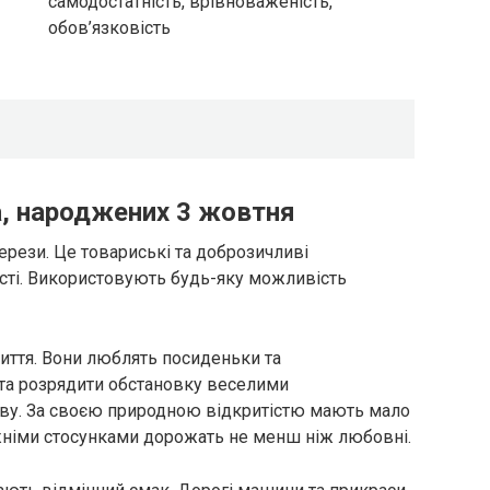
самодостатність, врівноваженість,
обов’язковість
а, народжених 3 жовтня
ерези. Це товариські та доброзичливі
ості. Використовують будь-яку можливість
иття. Вони люблять посиденьки та
 та розрядити обстановку веселими
иву. За своєю природною відкритістю мають мало
жніми стосунками дорожать не менш ніж любовні.