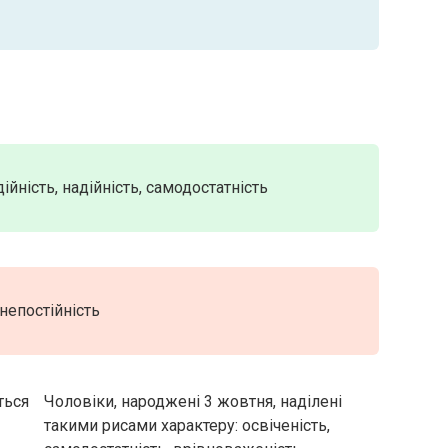
ійність, надійність, самодостатність
 непостійність
ться
Чоловіки, народжені 3 жовтня, наділені
такими рисами характеру: освіченість,