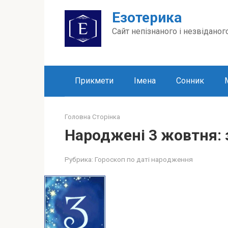
Перейти
Езотерика
до
вмісту
Сайт непізнаного і незвіданог
Прикмети
Імена
Сонник
Головна Сторінка
Народжені 3 жовтня: 
Рубрика:
Гороскоп по даті народження