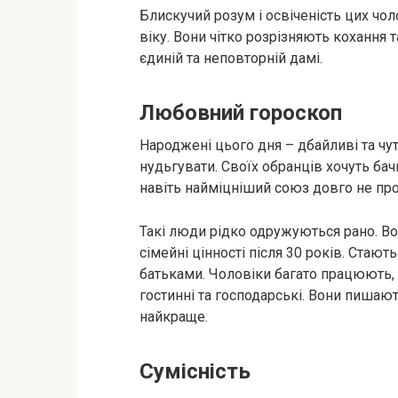
Блискучий розум і освіченість цих чо
віку. Вони чітко розрізняють кохання т
єдиній та неповторній дамі.
Любовний гороскоп
Народжені цього дня – дбайливі та чу
нудьгувати. Своїх обранців хочуть ба
навіть найміцніший союз довго не пр
Такі люди рідко одружуються рано. Во
сімейні цінності після 30 років. Ста
батьками. Чоловіки багато працюють, 
гостинні та господарські. Вони пишаю
найкраще.
Сумісність