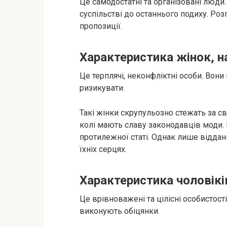
Це самодостатні та організовані люди.
суспільстві до останнього подиху. Ро
пропозиції.
Характеристика жінок, 
Це терплячі, неконфліктні особи. Вон
ризикувати.
Такі жінки скрупульозно стежать за 
колі мають славу законодавців моди. 
протилежної статі. Однак лише віддан
їхніх серцях.
Характеристика чоловікі
Це врівноважені та цілісні особистос
виконують обіцянки.