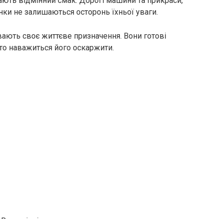
ають відмінний смак. Дорогі машини та прикраси,
нки не залишаються осторонь їхньої уваги.
вають своє життєве призначення. Вони готові
то наважиться його оскаржити.