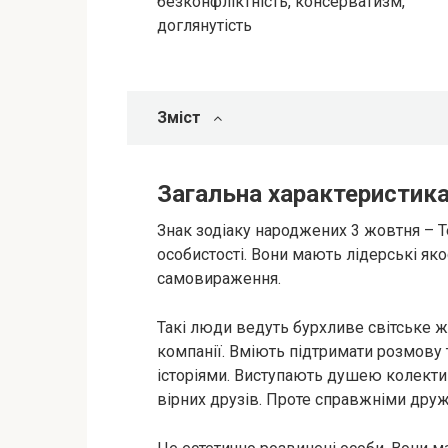
безконфліктність, консерватизм,
доглянутість
Зміст
Загальна характеристик
Знак зодіаку народжених 3 жовтня – Т
особистості. Вони мають лідерські як
самовираження.
Такі люди ведуть бурхливе світське ж
компанії. Вміють підтримати розмову
історіями. Виступають душею колект
вірних друзів. Проте справжніми дру