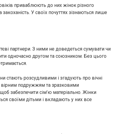
ловіків приваблюють до них жінок різного
а закоханість. У своїх почуттях зізнаються лише
ттєві партнери. З ними не доведеться сумувати чи
чити одночасно другом та союзником. Без цього
отримається.
ни стають розсудливими і згадують про вічні
ють вірним подружжям та зразковими
щоб забезпечити сім’ю матеріально. Жінки
ться своїми дітьми і вкладають у них все