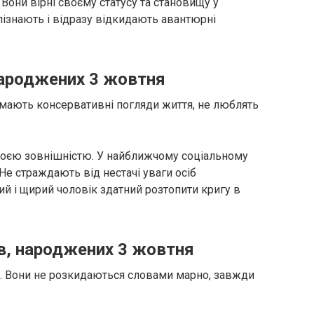
 Вони вірні своєму статусу та становищу у
зпізнають і відразу відкидають авантюрні
народжених 3 жовтня
и мають консервативні погляди життя, не люблять
своєю зовнішністю. У найближчому соціальному
Не страждають від нестачі уваги осіб
ий і щирий чоловік здатний розтопити кригу в
в, народжених 3 жовтня
ті. Вони не розкидаються словами марно, завжди