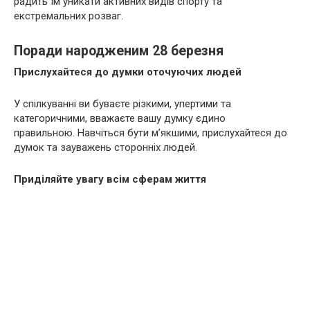
радить їм уникати активних видів спорту та
екстремальних розваг.
Поради народженим 28 березня
Прислухайтеся до думки оточуючих людей
У спілкуванні ви буваєте різкими, упертими та
категоричними, вважаєте вашу думку єдино
правильною. Навчіться бути м’якшими, прислухайтеся до
думок та зауважень сторонніх людей.
Приділяйте увагу всім сферам життя