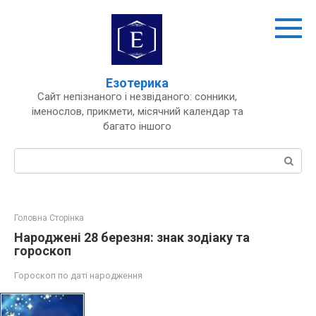
Перейти
до
вмісту
Езотерика
Сайт непізнаного і незвіданого: сонники,
іменослов, прикмети, місячний календар та
багато іншого
Пошук:
Головна Сторінка
Народжені 28 березня: знак зодіаку та
гороскоп
Гороскоп по даті народження