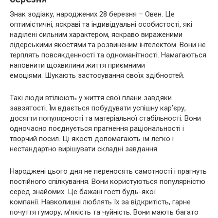
Знак зодіаку, народжених 28 березня – Овен. Це
оптимістичні, яскраві та індивідуальні особистості, які
наділені сильним характером, яскраво вираженими
лідерськими якостями та розвиненим інтелектом. Вони не
терплять повсякденності та одноманітності. Намагаються
наповнити щохвилини життя приємними
емоціями. Шукають застосування своїх здібностей.
Такі люди втілюють у життя свої плани завдяки
завзятості. Їм вдається побудувати успішну кар’єру,
досягти популярності та матеріальної стабільності. Вони
одночасно поєднується прагнення раціональності і
творчий посил. Ці якості допомагають їм легко і
нестандартно вирішувати складні завдання.
Народжені цього дня не переносять самотності і прагнуть
постійного спілкування. Вони користуються популярністю
серед знайомих. Це бажані гості будь-якої
компанії. Навколишні люблять їх за відкритість, гарне
почуття гумору, м’якість та чуйність. Вони мають багато