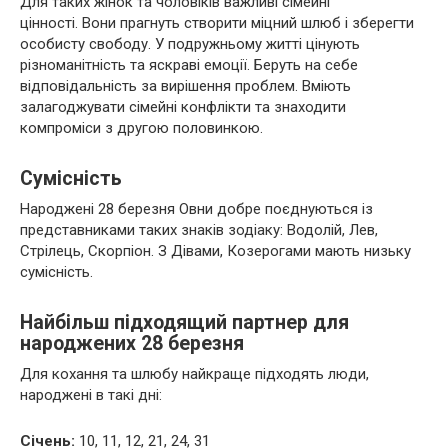
Для таких жінок та чоловіків важливі сімейні
цінності. Вони прагнуть створити міцний шлюб і зберегти
особисту свободу. У подружньому житті цінують
різноманітність та яскраві емоції. Беруть на себе
відповідальність за вирішення проблем. Вміють
залагоджувати сімейні конфлікти та знаходити
компроміси з другою половинкою.
Сумісність
Народжені 28 березня Овни добре поєднуються із
представниками таких знаків зодіаку: Водолій, Лев,
Стрілець, Скорпіон. З Дівами, Козерогами мають низьку
сумісність.
Найбільш підходящий партнер для
народжених 28 березня
Для кохання та шлюбу найкраще підходять люди,
народжені в такі дні:
Січень:
10, 11, 12, 21, 24, 31