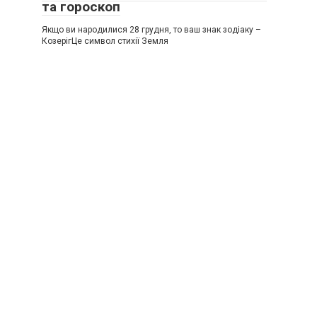
та гороскоп
Якщо ви народилися 28 грудня, то ваш знак зодіаку –
КозерігЦе символ стихії Земля