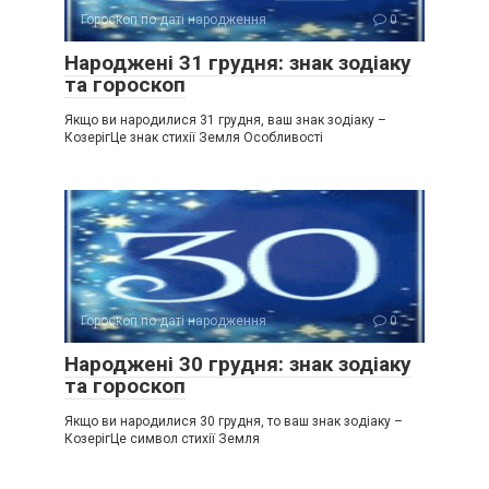
Гороскоп по даті народження
0
Народжені 31 грудня: знак зодіаку
та гороскоп
Якщо ви народилися 31 грудня, ваш знак зодіаку –
КозерігЦе знак стихії Земля Особливості
Гороскоп по даті народження
0
Народжені 30 грудня: знак зодіаку
та гороскоп
Якщо ви народилися 30 грудня, то ваш знак зодіаку –
КозерігЦе символ стихії Земля