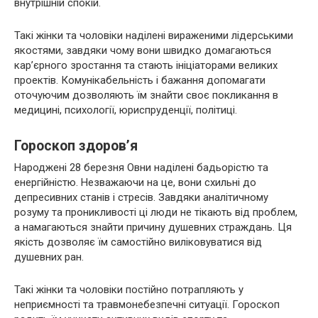
внутрішній спокій.
Такі жінки та чоловіки наділені вираженими лідерськими
якостями, завдяки чому вони швидко домагаються
кар’єрного зростання та стають ініціаторами великих
проектів. Комунікабельність і бажання допомагати
оточуючим дозволяють їм знайти своє покликання в
медицині, психології, юриспруденції, політиці.
Гороскоп здоров’я
Народжені 28 березня Овни наділені бадьорістю та
енергійністю. Незважаючи на це, вони схильні до
депресивних станів і стресів. Завдяки аналітичному
розуму та проникливості ці люди не тікають від проблем,
а намагаються знайти причину душевних страждань. Ця
якість дозволяє їм самостійно виліковуватися від
душевних ран.
Такі жінки та чоловіки постійно потрапляють у
неприємності та травмонебезпечні ситуації. Гороскоп