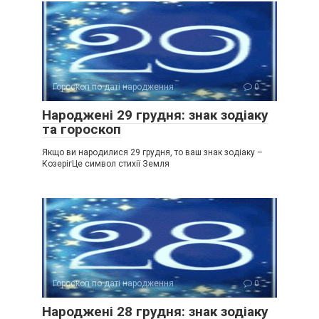
Гороскоп по даті народження
0
Народжені 29 грудня: знак зодіаку
та гороскоп
Якщо ви народилися 29 грудня, то ваш знак зодіаку –
КозерігЦе символ стихії Земля
Гороскоп по даті народження
0
Народжені 28 грудня: знак зодіаку