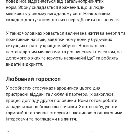
поведінка відрізняється від загальноприйнятих
норм. Збоку складається враження, що ці люди
мешкають у своєму вигаданому світі. Навколишнім
складно достукатися до них і передбачити їхні почуття.
У таких чоловіках ховається величезна життєва енергія та
позитивний настрій, завдяки чому вони у будь-яких
ситуаціях вірять у краще майбутнє. Вони наділені
нестандартним мисленням та розвиненим інтелектом, за
допомогою яких генерують незвичайні ідеї та роблять
видатні відкриття.
Любовний гороскоп
У особистих стосунках народилися цього дня –
пристрасні, віддані та люблячі партнери. Їх захоплює
процес догляду другої половинки. Вони готові робити
заради кохання божевільні вчинки. Здатні побудувати
гармонійні та тривалі стосунки з людиною з однаковими
інтересами та поглядами на життя.