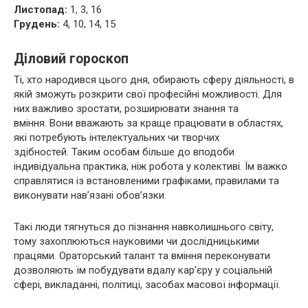
Листопад:
1, 3, 16
Грудень:
4, 10, 14, 15
Діловий гороскоп
Ті, хто народився цього дня, обирають сферу діяльності, в
якій зможуть розкрити свої професійні можливості. Для
них важливо зростати, розширювати знання та
вміння. Вони вважають за краще працювати в областях,
які потребують інтелектуальних чи творчих
здібностей. Таким особам більше до вподоби
індивідуальна практика, ніж робота у колективі. Їм важко
справлятися із встановленими графіками, правилами та
виконувати нав’язані обов’язки.
Такі люди тягнуться до пізнання навколишнього світу,
тому захоплюються науковими чи дослідницькими
працями. Ораторський талант та вміння переконувати
дозволяють їм побудувати вдалу кар’єру у соціальній
сфері, викладанні, політиці, засобах масової інформації.