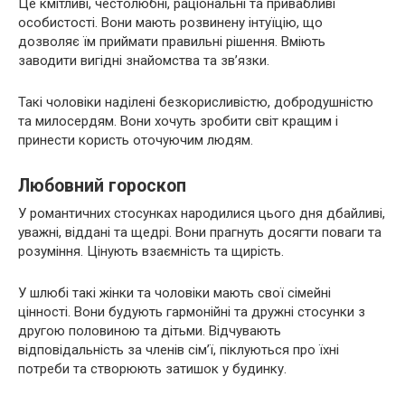
Це кмітливі, честолюбні, раціональні та привабливі
особистості. Вони мають розвинену інтуїцію, що
дозволяє їм приймати правильні рішення. Вміють
заводити вигідні знайомства та зв’язки.
Такі чоловіки наділені безкорисливістю, добродушністю
та милосердям. Вони хочуть зробити світ кращим і
принести користь оточуючим людям.
Любовний гороскоп
У романтичних стосунках народилися цього дня дбайливі,
уважні, віддані та щедрі. Вони прагнуть досягти поваги та
розуміння. Цінують взаємність та щирість.
У шлюбі такі жінки та чоловіки мають свої сімейні
цінності. Вони будують гармонійні та дружні стосунки з
другою половиною та дітьми. Відчувають
відповідальність за членів сім’ї, піклуються про їхні
потреби та створюють затишок у будинку.