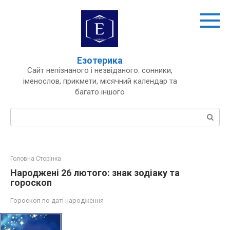
Перейти
до
вмісту
Езотерика
Сайт непізнаного і незвіданого: сонники,
іменослов, прикмети, місячний календар та
багато іншого
Пошук:
Головна Сторінка
Народжені 26 лютого: знак зодіаку та
гороскоп
Гороскоп по даті народження