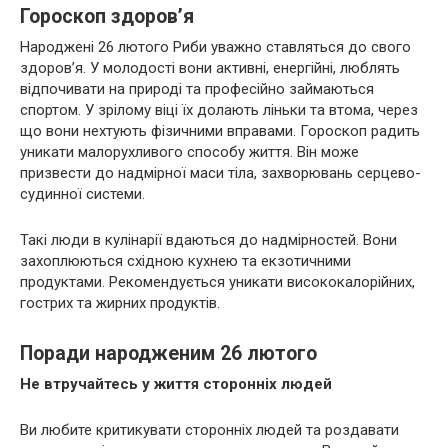
Гороскоп здоров’я
Народжені 26 лютого Риби уважно ставляться до свого
здоров’я. У молодості вони активні, енергійні, люблять
відпочивати на природі та професійно займаються
спортом. У зрілому віці їх долають ліньки та втома, через
що вони нехтують фізичними вправами. Гороскоп радить
уникати малорухливого способу життя. Він може
призвести до надмірної маси тіла, захворювань серцево-
судинної системи.
Такі люди в кулінарії вдаються до надмірностей. Вони
захоплюються східною кухнею та екзотичними
продуктами. Рекомендується уникати висококалорійних,
гострих та жирних продуктів.
Поради народженим 26 лютого
Не втручайтесь у життя сторонніх людей
Ви любите критикувати сторонніх людей та роздавати