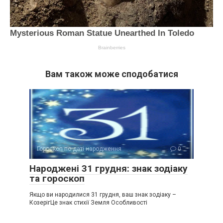
Вам також може сподобатися
Гороскоп по даті народження
0
Народжені 31 грудня: знак зодіаку
та гороскоп
Якщо ви народилися 31 грудня, ваш знак зодіаку –
КозерігЦе знак стихії Земля Особливості