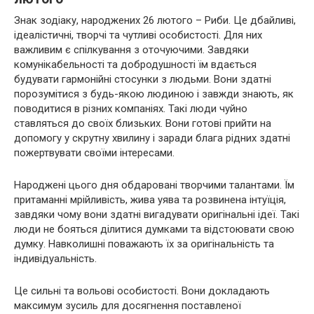
Знак зодіаку, народжених 26 лютого – Риби. Це дбайливі,
ідеалістичні, творчі та чутливі особистості. Для них
важливим є спілкування з оточуючими. Завдяки
комунікабельності та добродушності їм вдається
будувати гармонійні стосунки з людьми. Вони здатні
порозумітися з будь-якою людиною і завжди знають, як
поводитися в різних компаніях. Такі люди чуйно
ставляться до своїх близьких. Вони готові прийти на
допомогу у скрутну хвилину і заради блага рідних здатні
пожертвувати своїми інтересами.
Народжені цього дня обдаровані творчими талантами. Їм
притаманні мрійливість, жива уява та розвинена інтуїція,
завдяки чому вони здатні вигадувати оригінальні ідеї. Такі
люди не бояться ділитися думками та відстоювати свою
думку. Навколишні поважають їх за оригінальність та
індивідуальність.
Це сильні та вольові особистості. Вони докладають
максимум зусиль для досягнення поставленої