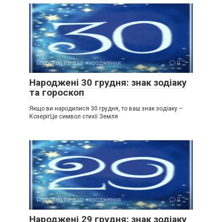
Гороскоп по даті народження
0
Народжені 30 грудня: знак зодіаку
та гороскоп
Якщо ви народилися 30 грудня, то ваш знак зодіаку –
КозерігЦе символ стихії Земля
Гороскоп по даті народження
0
Народжені 29 грудня: знак зодіаку