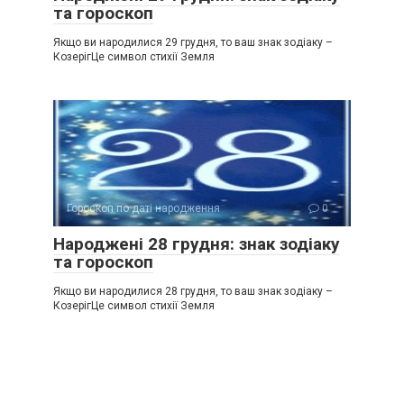
та гороскоп
Якщо ви народилися 29 грудня, то ваш знак зодіаку –
КозерігЦе символ стихії Земля
Гороскоп по даті народження
0
Народжені 28 грудня: знак зодіаку
та гороскоп
Якщо ви народилися 28 грудня, то ваш знак зодіаку –
КозерігЦе символ стихії Земля