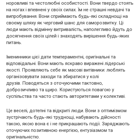
норовливі та честолюбні особистості. Вони твердо стоять
на ногах і впевнені у своїх силах. Їм не страшні невдачі та
випробування. Вони сприймають будь-які складнощі на
своєму шляху як черговий шанс для саморозвитку. Ці
люди мають відмінну витривалість, наполегливо йдуть до
досягнення своїх цілей і знаходять вирішення будь-яких
питань.
Іменинники цієї дати темпераментні, оригінальні та
відповідальні. Вони мають яскраво виражені лідерські
якості. Проявляють себе як масові витівники: люблять
організовувати заходи та збиратися у колі
друзів. Поводяться з оточуючими тактовно,
доброзичливо та щиро. Користуються повагою у
суспільства та часто стають авторитетами у колективі.
Це веселі, дотепні та відкриті люди. Вони з оптимізмом
зустрічають будь-які труднощі, набувають дійсності
такою, якою вона є і не прикрашають події. Заряджають
оточуючих позитивною енергією, ентузіазмом та
оригінальністю.