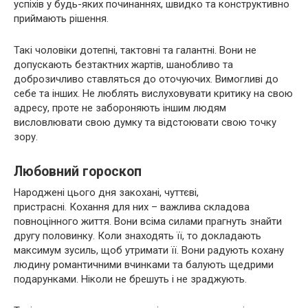
успіхів у будь-яких починаннях, швидко та конструктивно
приймають рішення.
Такі чоловіки дотепні, тактовні та галантні. Вони не
допускають безтактних жартів, шанобливо та
доброзичливо ставляться до оточуючих. Вимогливі до
себе та інших. Не люблять вислуховувати критику на свою
адресу, проте не забороняють іншим людям
висловлювати свою думку та відстоювати свою точку
зору.
Любовний гороскоп
Народжені цього дня закохані, чуттєві,
пристрасні. Кохання для них – важлива складова
повноцінного життя. Вони всіма силами прагнуть знайти
другу половинку. Коли знаходять її, то докладають
максимум зусиль, щоб утримати її. Вони радують кохану
людину романтичними вчинками та балують щедрими
подарунками. Ніколи не брешуть і не зраджують.