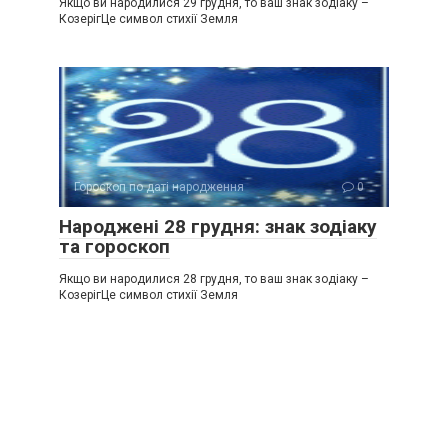
Якщо ви народилися 29 грудня, то ваш знак зодіаку –
КозерігЦе символ стихії Земля
Гороскоп по даті народження
0
Народжені 28 грудня: знак зодіаку
та гороскоп
Якщо ви народилися 28 грудня, то ваш знак зодіаку –
КозерігЦе символ стихії Земля