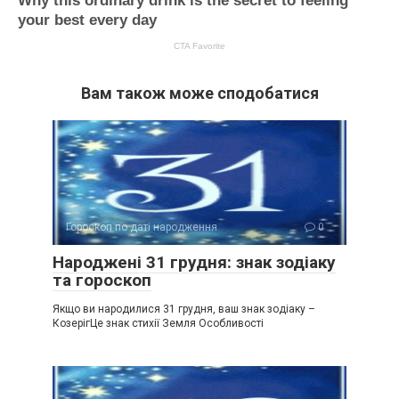
Вам також може сподобатися
Гороскоп по даті народження
0
Народжені 31 грудня: знак зодіаку
та гороскоп
Якщо ви народилися 31 грудня, ваш знак зодіаку –
КозерігЦе знак стихії Земля Особливості