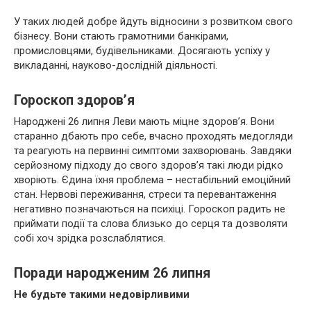
У таких людей добре йдуть відносини з розвитком свого
бізнесу. Вони стають грамотними банкірами,
промисловцями, будівельниками. Досягають успіху у
викладанні, науково-дослідній діяльності.
Гороскоп здоров’я
Народжені 26 липня Леви мають міцне здоров’я. Вони
старанно дбають про себе, вчасно проходять медогляди
та реагують на первинні симптоми захворювань. Завдяки
серйозному підходу до свого здоров’я такі люди рідко
хворіють. Єдина їхня проблема – нестабільний емоційний
стан. Нервові переживання, стреси та перевантаження
негативно позначаються на психіці. Гороскоп радить не
приймати події та слова близько до серця та дозволяти
собі хоч зрідка розслаблятися.
Поради народженим 26 липня
Не будьте такими недовірливими