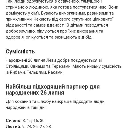
Такі люди одружуються з освіченою, тямущою і
стриманою людиною, яка готова поступатися нею. Вони
домінують у сім’ї. Бувають вимогливими, ревнивими та
примхливими. Чекають від свого супутника цілковитої
відданості та самовідданості. З дітьми поводяться
доброзичливо, піклуються про їхнє виховання та
здоров’я, опікуються та захищають від бід.
Сумісність
Народжені 26 липня Леви добре поєднуються зі
Стрільцями, Овнами та Терезами. Мають низьку сумісність
із Рибами, Тельцями, Раками.
Найбільш підходящий партнер для
народжених 26 липня
Для кохання та шлюбу найкраще підходять люди,
народжені в такі дні:
Січень:
3, 15, 16, 30
Лютий:
9, 24, 26, 27, 28