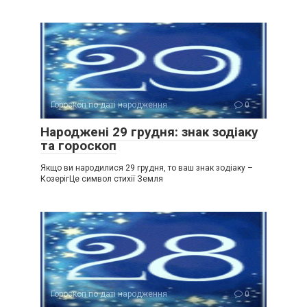
Гороскоп по даті народження
0
Народжені 29 грудня: знак зодіаку
та гороскоп
Якщо ви народилися 29 грудня, то ваш знак зодіаку –
КозерігЦе символ стихії Земля
Гороскоп по даті народження
0