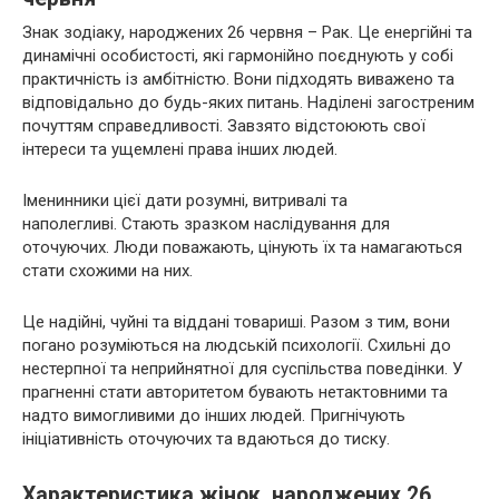
Знак зодіаку, народжених 26 червня – Рак. Це енергійні та
динамічні особистості, які гармонійно поєднують у собі
практичність із амбітністю. Вони підходять виважено та
відповідально до будь-яких питань. Наділені загостреним
почуттям справедливості. Завзято відстоюють свої
інтереси та ущемлені права інших людей.
Іменинники цієї дати розумні, витривалі та
наполегливі. Стають зразком наслідування для
оточуючих. Люди поважають, цінують їх та намагаються
стати схожими на них.
Це надійні, чуйні та віддані товариші. Разом з тим, вони
погано розуміються на людській психології. Схильні до
нестерпної та неприйнятної для суспільства поведінки. У
прагненні стати авторитетом бувають нетактовними та
надто вимогливими до інших людей. Пригнічують
ініціативність оточуючих та вдаються до тиску.
Характеристика жінок, народжених 26