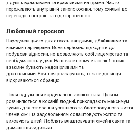
у душі є вразливими та вразливими натурами. Часто
переживають внутрішній занепокоєння, тому схильні до
перепадів настрою та відстороненості.
Любовний гороскоп
Народжені цього дня стають лагідними, дбайливими та
ніжними партнерами. Вони серйозно підходять до
побудови відносин, не дозволяють собі лицемірство та
необдуманість у діях. На початковому етапі любовних
взаємин бувають недовірливими та
дратівливими. Бояться розчарувань, тож не до кінця
відкриваються обранцю.
Після одруження кардинально змінюються. Цілком
розчиняються в коханій людині, прикладають максимум
зусиль для створення успішного та благополучного життя
членів сім’ї. Із задоволенням облаштовують житло та
виховують дітей. Люблять влаштовувати сімейні свята та
домашні посиденьки.