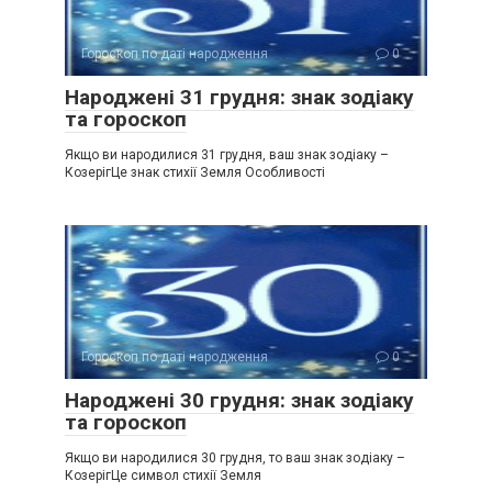
Гороскоп по даті народження
0
Народжені 31 грудня: знак зодіаку
та гороскоп
Якщо ви народилися 31 грудня, ваш знак зодіаку –
КозерігЦе знак стихії Земля Особливості
Гороскоп по даті народження
0
Народжені 30 грудня: знак зодіаку
та гороскоп
Якщо ви народилися 30 грудня, то ваш знак зодіаку –
КозерігЦе символ стихії Земля