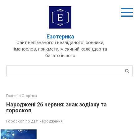
Перейти
до
вмісту
Езотерика
Сайт непізнаного і незвіданого: сонники,
іменослов, прикмети, місячний календар та
багато іншого
Пошук:
Головна Сторінка
Народжені 26 червня: знак зодіаку та
гороскоп
Гороскоп по даті народження