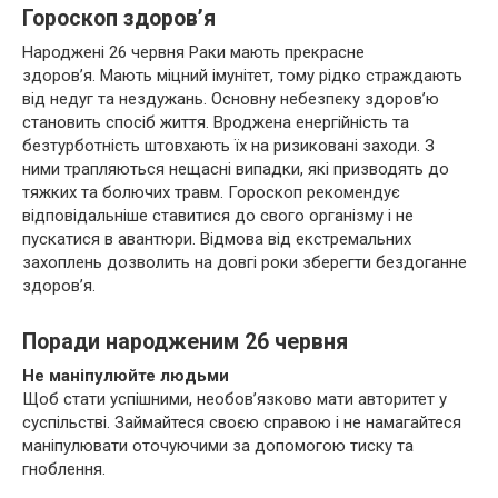
Гороскоп здоров’я
Народжені 26 червня Раки мають прекрасне
здоров’я. Мають міцний імунітет, тому рідко страждають
від недуг та нездужань. Основну небезпеку здоров’ю
становить спосіб життя. Вроджена енергійність та
безтурботність штовхають їх на ризиковані заходи. З
ними трапляються нещасні випадки, які призводять до
тяжких та болючих травм. Гороскоп рекомендує
відповідальніше ставитися до свого організму і не
пускатися в авантюри. Відмова від екстремальних
захоплень дозволить на довгі роки зберегти бездоганне
здоров’я.
Поради народженим 26 червня
Не маніпулюйте людьми
Щоб стати успішними, необов’язково мати авторитет у
суспільстві. Займайтеся своєю справою і не намагайтеся
маніпулювати оточуючими за допомогою тиску та
гноблення.