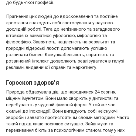
до будь-якої професії.
Прагнення цих людей до вдосконалення та постійне
зростання знаходять собі застосування у науково-
дослідній роботі. Тяга до непізнаного та загадкового
штовхає їх займатися уфологією, міфологією та
філософією. Завзятість, націленість на результат та
природні лідерські якості допомагають успішно
розвивати бізнес. Комунікабельність, спритність та
розвинений інтелект дозволяють реалізуватися в галузі
реклами, видавничої справи та маркетингу.
Гороскоп здоров’я
Природа обдарувала дів, що народилися 24 серпня,
міцним імунітетом. Вони мало хворіють у дитинстві та
перебувають у чудовій фізичній формі. У той же час
схильні до іпохондрії. Вони вигадують собі неіснуючі
хвороби і завзято протистоять їм своїми методами. Часто
такий підхід лише посилює ситуацію. Зайві муки та
переживання б’ють за психологічним станом, тому у них