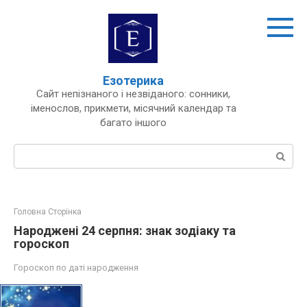
Перейти
до
вмісту
Езотерика
Сайт непізнаного і незвіданого: сонники,
іменослов, прикмети, місячний календар та
багато іншого
Пошук:
Головна Сторінка
Народжені 24 серпня: знак зодіаку та
гороскоп
Гороскоп по даті народження