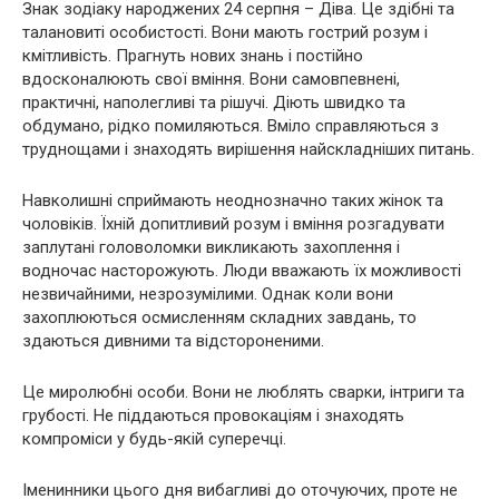
Знак зодіаку народжених 24 серпня – Діва. Це здібні та
талановиті особистості. Вони мають гострий розум і
кмітливість. Прагнуть нових знань і постійно
вдосконалюють свої вміння. Вони самовпевнені,
практичні, наполегливі та рішучі. Діють швидко та
обдумано, рідко помиляються. Вміло справляються з
труднощами і знаходять вирішення найскладніших питань.
Навколишні сприймають неоднозначно таких жінок та
чоловіків. Їхній допитливий розум і вміння розгадувати
заплутані головоломки викликають захоплення і
водночас насторожують. Люди вважають їх можливості
незвичайними, незрозумілими. Однак коли вони
захоплюються осмисленням складних завдань, то
здаються дивними та відстороненими.
Це миролюбні особи. Вони не люблять сварки, інтриги та
грубості. Не піддаються провокаціям і знаходять
компроміси у будь-якій суперечці.
Іменинники цього дня вибагливі до оточуючих, проте не