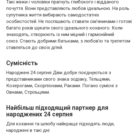
Такі жінки і чоловіки прагнуть глибокого і відданого
почуття. Вони представляють любов ідеальною. На роль
супутника життя вибирають самодостатніх
особистостей. Не поспішають ставати сім’янинами і готові
багато років шукати свого ідеального коханого. Коли
знаходять, створюють із ним міцний і гармонійний
союз. Стають добрими батьками, з любов’ю та трепетом
ставляться до своїх дітей.
Сумісність
Народжені 24 серпня Діви добре поєднуються з
представниками свого знака зодіаку, Тельцями,
Козерогами, Скорпіонами, Раками. Погано сумісні з
Овнами, Стрільцями.
Найбільш підходящий партнер для
народжених 24 серпня
Для кохання та шлюбу найкраще підходять люди,
народжені в такі дні: