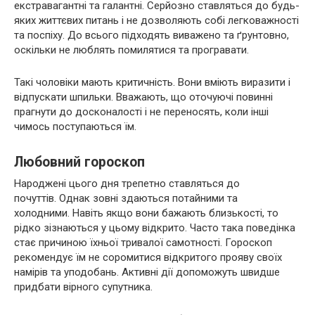
екстравагантні та галантні. Серйозно ставляться до будь-
яких життєвих питань і не дозволяють собі легковажності
та поспіху. До всього підходять виважено та ґрунтовно,
оскільки не люблять помилятися та програвати.
Такі чоловіки мають критичність. Вони вміють виразити і
відпускати шпильки. Вважають, що оточуючі повинні
прагнути до досконалості і не переносять, коли інші
чимось поступаються їм.
Любовний гороскоп
Народжені цього дня трепетно ​​ставляться до
почуттів. Однак зовні здаються потайними та
холодними. Навіть якщо вони бажають близькості, то
рідко зізнаються у цьому відкрито. Часто така поведінка
стає причиною їхньої тривалої самотності. Гороскоп
рекомендує їм не соромитися відкритого прояву своїх
намірів та уподобань. Активні дії допоможуть швидше
придбати вірного супутника.