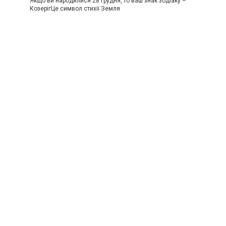
Якщо ви народилися 28 грудня, то ваш знак зодіаку –
КозерігЦе символ стихії Земля