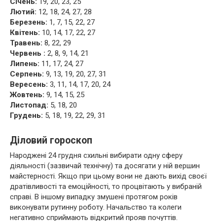
Січень:
19, 20, 23, 25
Лютий:
12, 18, 24, 27, 28
Березень:
1, 7, 15, 22, 27
Квітень:
10, 14, 17, 22, 27
Травень:
8, 22, 29
Червень :
2, 8, 9, 14, 21
Липень:
11, 17, 24, 27
Серпень:
9, 13, 19, 20, 27, 31
Вересень:
3, 11, 14, 17, 20, 24
Жовтень:
9, 14, 15, 25
Листопад:
5, 18, 20
Грудень:
5, 18, 19, 22, 29, 31
Діловий гороскоп
Народжені 24 грудня схильні вибирати одну сферу
діяльності (зазвичай технічну) та досягати у ній вершин
майстерності. Якщо при цьому вони не дають вихід своєї
дратівливості та емоційності, то процвітають у вибраній
справі. В іншому випадку змушені протягом років
виконувати рутинну роботу. Начальство та колеги
негативно сприймають відкритий прояв почуттів.