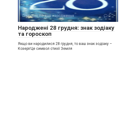
Гороскоп по даті народження
0
Народжені 28 грудня: знак зодіаку
та гороскоп
Якщо ви народилися 28 грудня, то ваш знак зодіаку –
КозерігЦе символ стихії Земля