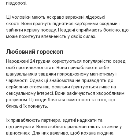
півдорозі.
Ці чоловіки мають яскраво виражені лідерські
якості. Вони прагнуть піднятися кар’єрними сходами і
зайняти керівну посаду. Невдачі сприймають болісно, ​​що
може похитнути впевненість у своїх силах.
Любовний гороскоп
Народжені 24 грудня користуються популярністю серед
осіб протилежної статі. Вони приваблюють себе
шанувальників завдяки природженому магнетизму і
чарівності. Однак ці знайомства не призводять до
серйозних стосунків, оскільки ґрунтуються лише на
сексуальному інтересі. Вони закінчуються хворобливим
розривом. Ці люди бояться самотності та того, що
близькі їх покинуть.
Їх приваблюють партнери, здатні надихати та
підтримувати. Вони люблять різноманітність та зміни у
відносинах. Для них важливо, щоб кохана людина