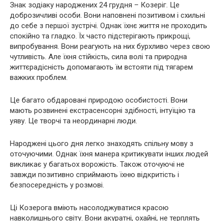
Знак зодіаку народжених 24 грудня – Козеріг. Це
доброзичливі особи. Вони наповнені позитивом і схильні
до себе з першої зустрічі. Однак їхнє життя не проходить
спокійно та гладко. Їх часто підстерігають прикрощі,
випробування. Вони реагують на них бурхливо через свою
чутливість. Але їхня стійкість, сила волі та природна
життєрадісність допомагають їм встояти під тягарем
важких проблем.
Це багато обдаровані природою особистості. Вони
мають розвинені екстрасенсорні здібності, інтуїцію та
уяву. Це творчі та неординарні люди.
Народжені цього дня легко знаходять спільну мову з
оточуючими. Однак їхня манера критикувати інших людей
викликає у багатьох ворожість. Також оточуючі не
завжди позитивно сприймають їхню відкритість і
безпосередність у розмові.
Ці Козерога вміють насолоджуватися красою
навколишнього світу. Вони акуратні, охайні, не терплять