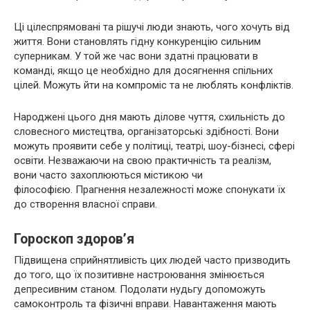
Ці цілеспрямовані та рішучі люди знають, чого хочуть від
життя. Вони становлять гідну конкуренцію сильним
суперникам. У той же час вони здатні працювати в
команді, якщо це необхідно для досягнення спільних
цілей. Можуть йти на компроміс та не люблять конфліктів.
Народжені цього дня мають ділове чуття, схильність до
словесного мистецтва, організаторські здібності. Вони
можуть проявити себе у політиці, театрі, шоу-бізнесі, сфері
освіти. Незважаючи на свою практичність та реалізм,
вони часто захоплюються містикою чи
філософією. Прагнення незалежності може спонукати їх
до створення власної справи.
Гороскоп здоров’я
Підвищена сприйнятливість цих людей часто призводить
до того, що їх позитивне настроювання змінюється
депресивним станом. Подолати нудьгу допоможуть
самоконтроль та фізичні вправи. Навантаження мають