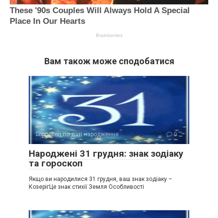
Вам також може сподобатися
Гороскоп по даті народження
0
Народжені 31 грудня: знак зодіаку
та гороскоп
Якщо ви народилися 31 грудня, ваш знак зодіаку –
КозерігЦе знак стихії Земля Особливості