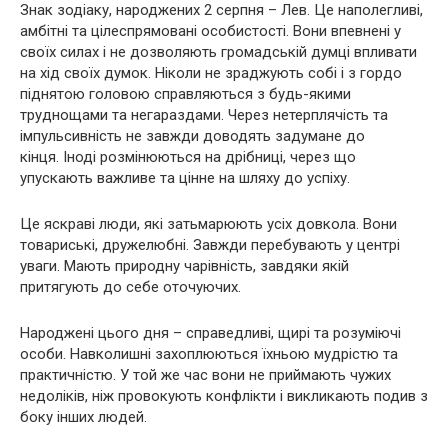
Знак зодіаку, народжених 2 серпня – Лев. Це наполегливі,
амбітні та цілеспрямовані особистості. Вони впевнені у
своїх силах і не дозволяють громадській думці впливати
на хід своїх думок. Ніколи не зраджують собі і з гордо
піднятою головою справляються з будь-якими
труднощами та негараздами. Через нетерплячість та
імпульсивність не завжди доводять задумане до
кінця. Іноді розмінюються на дрібниці, через що
упускають важливе та цінне на шляху до успіху.
Це яскраві люди, які затьмарюють усіх довкола. Вони
товариські, дружелюбні. Завжди перебувають у центрі
уваги. Мають природну чарівність, завдяки якій
притягують до себе оточуючих.
Народжені цього дня – справедливі, щирі та розуміючі
особи. Навколишні захоплюються їхньою мудрістю та
практичністю. У той же час вони не приймають чужих
недоліків, ніж провокують конфлікти і викликають подив з
боку інших людей.