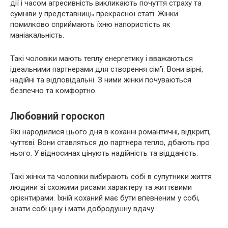
дії і часом агресивність викликають почуття страху та
сумніви у представниць прекрасної статі. Жінки
помилково сприймають їхню напористість як
маніакальність.
Такі чоловіки мають теплу енергетику і вважаються
ідеальними партнерами для створення сім’ї. Вони вірні,
надійні та відповідальні. З ними жінки почуваються
безпечно та комфортно.
Любовний гороскоп
Які народилися цього дня в коханні романтичні, відкриті,
чуттєві. Вони ставляться до партнера тепло, дбають про
нього. У відносинах цінують надійність та відданість.
Такі жінки та чоловіки вибирають собі в супутники життя
людини зі схожими рисами характеру та життєвими
орієнтирами. Їхній коханий має бути впевненим у собі,
знати собі ціну і мати добродушну вдачу.