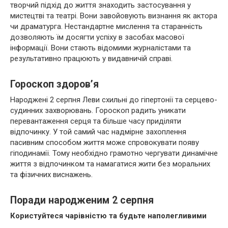
творчий підхід до життя знаходить застосування у
мистецтві та театрі. Вони завойовують визнання як актора
чи драматурга. Нестандартне мислення та старанність
дозволяють їм досягти успіху в засобах масової
інформації. Вони стають відомими журналістами та
результативно працюють у видавничій справі.
Гороскоп здоров’я
Народжені 2 серпня Леви схильні до гіпертонії та серцево-
судинних захворювань. Гороскоп радить уникати
перевантаження серця та більше часу приділяти
відпочинку. У той самий час надмірне захоплення
пасивним способом життя може спровокувати появу
гіподинамії. Тому необхідно грамотно чергувати динамічне
життя з відпочинком та намагатися жити без моральних
та фізичних виснажень.
Поради народженим 2 серпня
Користуйтеся чарівністю та будьте наполегливими