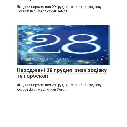
Якщо ви народилися 29 грудня, то ваш знак зодіаку –
КозерігЦе символ стихії Земля
Гороскоп по даті народження
0
Народжені 28 грудня: знак зодіаку
та гороскоп
Якщо ви народилися 28 грудня, то ваш знак зодіаку –
КозерігЦе символ стихії Земля