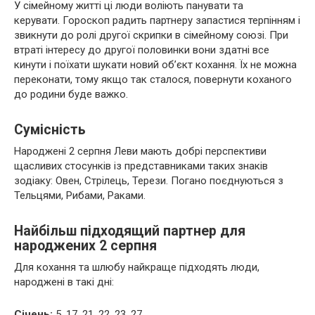
У сімейному житті ці люди воліють панувати та
керувати. Гороскоп радить партнеру запастися терпінням і
звикнути до ролі другої скрипки в сімейному союзі. При
втраті інтересу до другої половинки вони здатні все
кинути і поїхати шукати новий об’єкт кохання. Їх не можна
переконати, тому якщо так сталося, повернути коханого
до родини буде важко.
Сумісність
Народжені 2 серпня Леви мають добрі перспективи
щасливих стосунків із представниками таких знаків
зодіаку: Овен, Стрілець, Терези. Погано поєднуються з
Тельцями, Рибами, Раками.
Найбільш підходящий партнер для
народжених 2 серпня
Для кохання та шлюбу найкраще підходять люди,
народжені в такі дні:
Січень:
5, 17, 21, 22, 23, 27