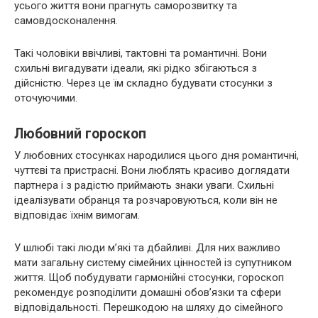
усього життя вони прагнуть саморозвитку та
самовдосконалення.
Такі чоловіки ввічливі, тактовні та романтичні. Вони
схильні вигадувати ідеали, які рідко збігаються з
дійсністю. Через це їм складно будувати стосунки з
оточуючими.
Любовний гороскоп
У любовних стосунках народилися цього дня романтичні,
чуттєві та пристрасні. Вони люблять красиво доглядати
партнера і з радістю приймають знаки уваги. Схильні
ідеалізувати обранця та розчаровуються, коли він не
відповідає їхнім вимогам.
У шлюбі такі люди м’які та дбайливі. Для них важливо
мати загальну систему сімейних цінностей із супутником
життя. Щоб побудувати гармонійні стосунки, гороскоп
рекомендує розподілити домашні обов’язки та сфери
відповідальності. Перешкодою на шляху до сімейного