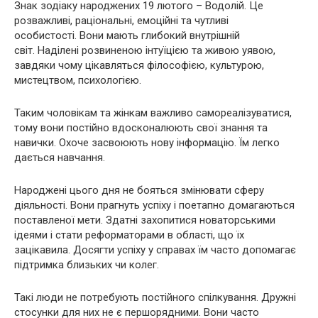
Знак зодіаку народжених 19 лютого – Водолій. Це
розважливі, раціональні, емоційні та чутливі
особистості. Вони мають глибокий внутрішній
світ. Наділені розвиненою інтуїцією та живою уявою,
завдяки чому цікавляться філософією, культурою,
мистецтвом, психологією.
Таким чоловікам та жінкам важливо самореалізуватися,
тому вони постійно вдосконалюють свої знання та
навички. Охоче ​​засвоюють нову інформацію. Їм легко
дається навчання.
Народжені цього дня не бояться змінювати сферу
діяльності. Вони прагнуть успіху і поетапно домагаються
поставленої мети. Здатні захопитися новаторськими
ідеями і стати реформаторами в області, що їх
зацікавила. Досягти успіху у справах їм часто допомагає
підтримка близьких чи колег.
Такі люди не потребують постійного спілкування. Дружні
стосунки для них не є першорядними. Вони часто