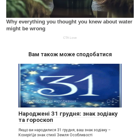
Вам також може сподобатися
Гороскоп по даті народження
0
Народжені 31 грудня: знак зодіаку
та гороскоп
Якщо ви народилися 31 грудня, ваш знак зодіаку –
КозерігЦе знак стихії Земля Особливості