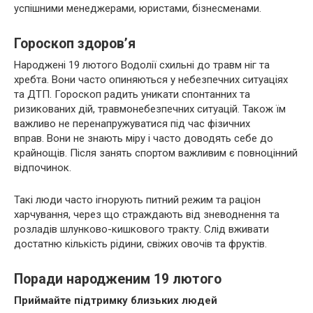
успішними менеджерами, юристами, бізнесменами.
Гороскоп здоров’я
Народжені 19 лютого Водолії схильні до травм ніг та
хребта. Вони часто опиняються у небезпечних ситуаціях
та ДТП. Гороскоп радить уникати спонтанних та
ризикованих дій, травмонебезпечних ситуацій. Також їм
важливо не перенапружуватися під час фізичних
вправ. Вони не знають міру і часто доводять себе до
крайнощів. Після занять спортом важливим є повноцінний
відпочинок.
Такі люди часто ігнорують питний режим та раціон
харчування, через що страждають від зневоднення та
розладів шлунково-кишкового тракту. Слід вживати
достатню кількість рідини, свіжих овочів та фруктів.
Поради народженим 19 лютого
Приймайте підтримку близьких людей