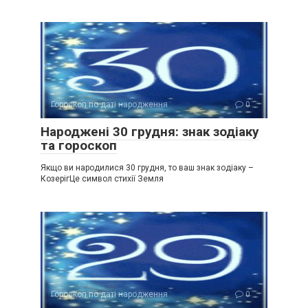
Гороскоп по даті народження
0
Народжені 30 грудня: знак зодіаку
та гороскоп
Якщо ви народилися 30 грудня, то ваш знак зодіаку –
КозерігЦе символ стихії Земля
Гороскоп по даті народження
0