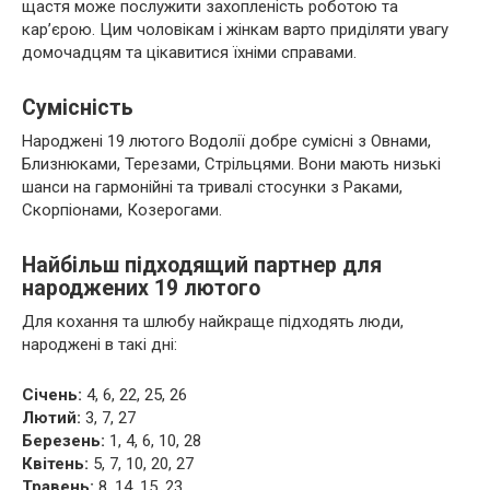
щастя може послужити захопленість роботою та
кар’єрою. Цим чоловікам і жінкам варто приділяти увагу
домочадцям та цікавитися їхніми справами.
Сумісність
Народжені 19 лютого Водолії добре сумісні з Овнами,
Близнюками, Терезами, Стрільцями. Вони мають низькі
шанси на гармонійні та тривалі стосунки з Раками,
Скорпіонами, Козерогами.
Найбільш підходящий партнер для
народжених 19 лютого
Для кохання та шлюбу найкраще підходять люди,
народжені в такі дні:
Січень:
4, 6, 22, 25, 26
Лютий:
3, 7, 27
Березень:
1, 4, 6, 10, 28
Квітень:
5, 7, 10, 20, 27
Травень:
8, 14, 15, 23