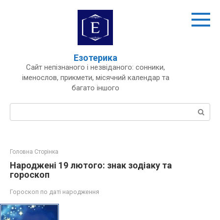
Перейти
до
вмісту
Езотерика
Сайт непізнаного і незвіданого: сонники,
іменослов, прикмети, місячний календар та
багато іншого
Пошук:
Головна Сторінка
Народжені 19 лютого: знак зодіаку та
гороскоп
Гороскоп по даті народження