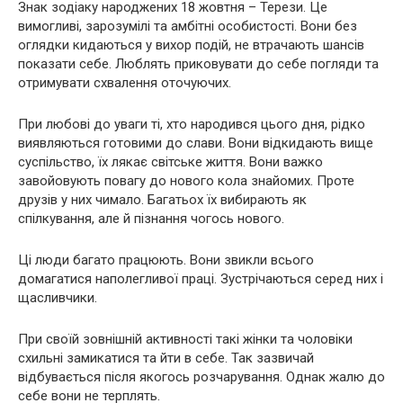
Знак зодіаку народжених 18 жовтня – Терези. Це
вимогливі, зарозумілі та амбітні особистості. Вони без
оглядки кидаються у вихор подій, не втрачають шансів
показати себе. Люблять приковувати до себе погляди та
отримувати схвалення оточуючих.
При любові до уваги ті, хто народився цього дня, рідко
виявляються готовими до слави. Вони відкидають вище
суспільство, їх лякає світське життя. Вони важко
завойовують повагу до нового кола знайомих. Проте
друзів у них чимало. Багатьох їх вибирають як
спілкування, але й пізнання чогось нового.
Ці люди багато працюють. Вони звикли всього
домагатися наполегливої ​​праці. Зустрічаються серед них і
щасливчики.
При своїй зовнішній активності такі жінки та чоловіки
схильні замикатися та йти в себе. Так зазвичай
відбувається після якогось розчарування. Однак жалю до
себе вони не терплять.