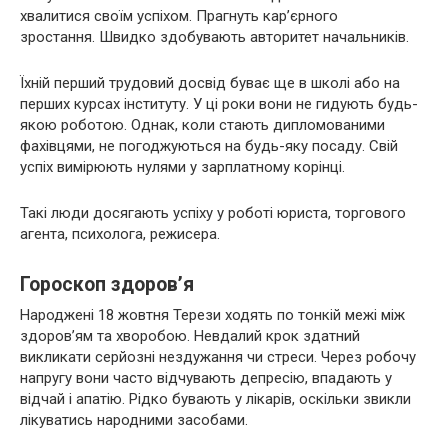
хвалитися своїм успіхом. Прагнуть кар’єрного
зростання. Швидко здобувають авторитет начальників.
Їхній перший трудовий досвід буває ще в школі або на
перших курсах інституту. У ці роки вони не гидують будь-
якою роботою. Однак, коли стають дипломованими
фахівцями, не погоджуються на будь-яку посаду. Свій
успіх вимірюють нулями у зарплатному корінці.
Такі люди досягають успіху у роботі юриста, торгового
агента, психолога, режисера.
Гороскоп здоров’я
Народжені 18 жовтня Терези ходять по тонкій межі між
здоров’ям та хворобою. Невдалий крок здатний
викликати серйозні нездужання чи стреси. Через робочу
напругу вони часто відчувають депресію, впадають у
відчай і апатію. Рідко бувають у лікарів, оскільки звикли
лікуватись народними засобами.