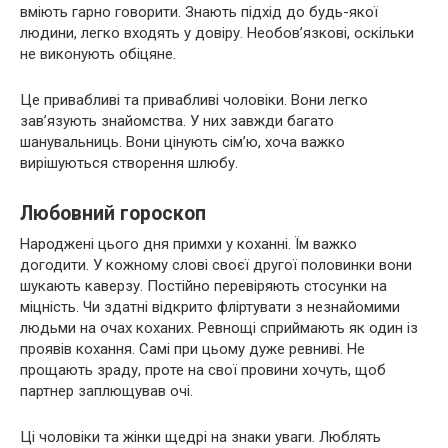
вміють гарно говорити. Знають підхід до будь-якої
людини, легко входять у довіру. Необов’язкові, оскільки
не виконують обіцяне.
Це привабливі та привабливі чоловіки. Вони легко
зав’язують знайомства. У них завжди багато
шанувальниць. Вони цінують сім’ю, хоча важко
вирішуються створення шлюбу.
Любовний гороскоп
Народжені цього дня примхи у коханні. Їм важко
догодити. У кожному слові своєї другої половинки вони
шукають каверзу. Постійно перевіряють стосунки на
міцність. Чи здатні відкрито фліртувати з незнайомими
людьми на очах коханих. Ревнощі сприймають як один із
проявів кохання. Самі при цьому дуже ревниві. Не
прощають зраду, проте на свої провини хочуть, щоб
партнер заплющував очі.
Ці чоловіки та жінки щедрі на знаки уваги. Люблять