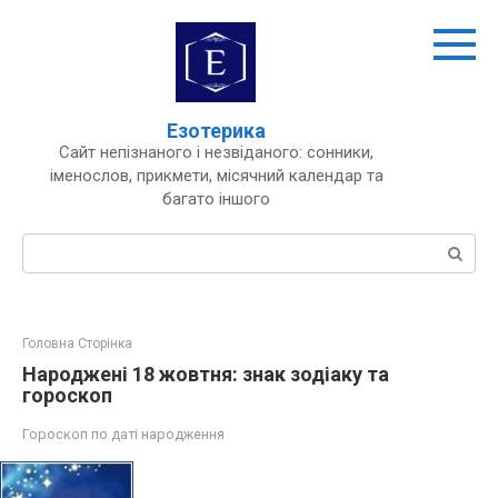
Перейти
до
вмісту
Езотерика
Сайт непізнаного і незвіданого: сонники,
іменослов, прикмети, місячний календар та
багато іншого
Пошук:
Головна Сторінка
Народжені 18 жовтня: знак зодіаку та
гороскоп
Гороскоп по даті народження