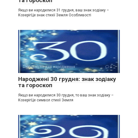
та гороскоп
Якщо ви народилися 31 грудня, ваш знак зодіаку –
КозерігЦе знак стихії Земля Особливості
Гороскоп по даті народження
0
Народжені 30 грудня: знак зодіаку
та гороскоп
Якщо ви народилися 30 грудня, то ваш знак зодіаку –
КозерігЦе символ стихії Земля