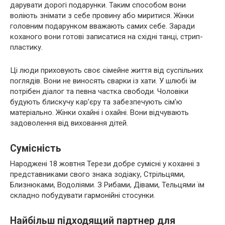
дарувати дорогі подарунки. Таким способом вони
воліють знімати з себе провину або миритися. Жінки
головним подарунком вважають самих себе. Заради
коханого вони готові записатися на східні танці, стрип-
пластику.
Ці люди приховують своє сімейне життя від суспільних
поглядів. Вони не виносять сварки із хати. У шлюбі їм
потрібен діалог та певна частка свободи. Чоловіки
будують блискучу кар’єру та забезпечують сім’ю
матеріально. Жінки охайні і охайні. Вони відчувають
задоволення від виховання дітей.
Сумісність
Народжені 18 жовтня Терези добре сумісні у коханні з
представниками свого знака зодіаку, Стрільцями,
Близнюками, Водоліями. З Рибами, Дівами, Тельцями їм
складно побудувати гармонійні стосунки.
Найбільш підходящий партнер для