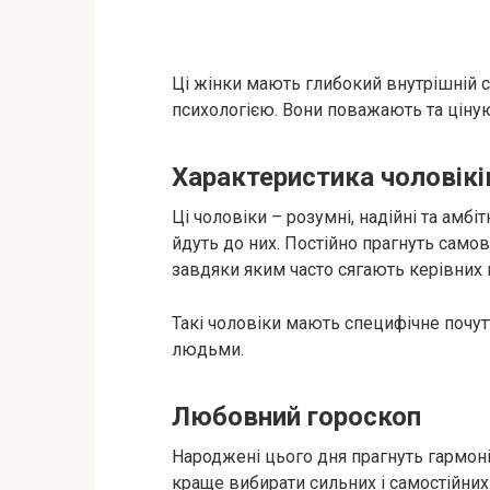
Ці жінки мають глибокий внутрішній св
психологією. Вони поважають та ціную
Характеристика чоловікі
Ці чоловіки – розумні, надійні та амбіт
йдуть до них. Постійно прагнуть самов
завдяки яким часто сягають керівних 
Такі чоловіки мають специфічне почут
людьми.
Любовний гороскоп
Народжені цього дня прагнуть гармоні
краще вибирати сильних і самостійни