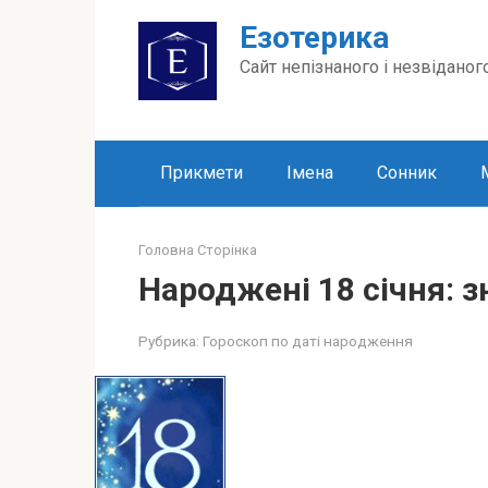
Перейти
Езотерика
до
вмісту
Сайт непізнаного і незвіданог
Прикмети
Імена
Сонник
Головна Сторінка
Народжені 18 січня: з
Рубрика:
Гороскоп по даті народження