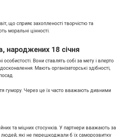
іт, що сприяє захопленості творчістю та
ть моральні цінності.
в, народжених 18 січня
ні особистості. Вони ставлять собі за мету і вперто
досконалення. Мають організаторські здібності,
посад.
тя гумору. Через це їх часто вважають дивними
йних та міцних стосунків. У партнери вважають за
х людей, які не перешкоджали б їх саморозвитку