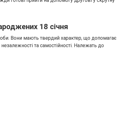
ди готові прийти на допомогу другові у скрутну
ароджених 18 січня
 особи. Вони мають твердий характер, що допомагає
 незалежності та самостійності. Належать до