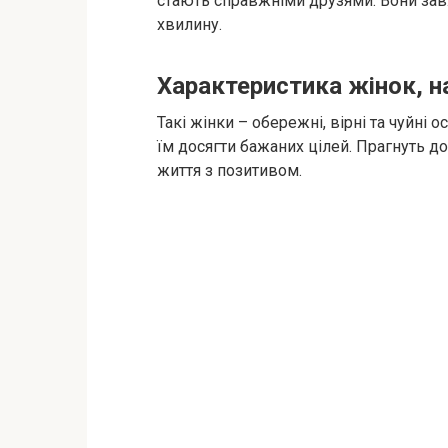
стають справжніми друзями. Вони завж
хвилину.
Характеристика жінок, н
Такі жінки – обережні, вірні та чуйні
їм досягти бажаних цілей. Прагнуть до
життя з позитивом.