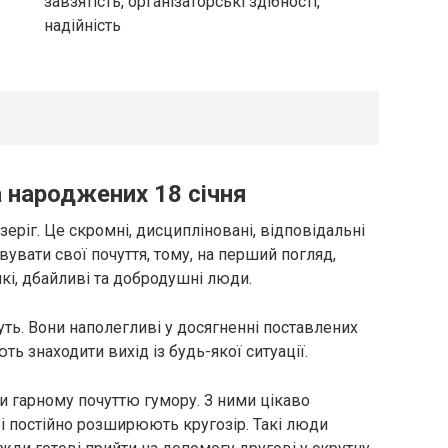
завзятість, організаторські здібності,
надійність
 народжених 18 січня
зеріг. Це скромні, дисципліновані, відповідальні
вувати свої почуття, тому, на перший погляд,
кі, дбайливі та добродушні люди.
уть. Вони наполегливі у досягненні поставлених
ть знаходити вихід із будь-якої ситуації.
и гарному почуттю гумору. З ними цікаво
 і постійно розширюють кругозір. Такі люди