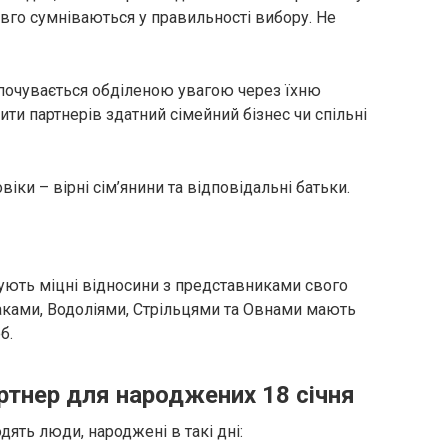
вго сумніваються у правильності вибору. Не
почувається обділеною увагою через їхню
ти партнерів здатний сімейний бізнес чи спільні
віки – вірні сім’янини та відповідальні батьки.
дують міцні відносини з представниками свого
Раками, Водоліями, Стрільцями та Овнами мають
б.
ртнер для народжених 18 січня
ять люди, народжені в такі дні: