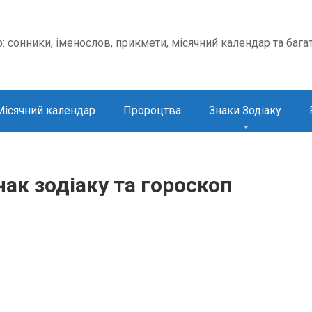
о: сонники, іменослов, прикмети, місячний календар та бага
Місячний календар
Пророцтва
Знаки Зодіаку
нак зодіаку та гороскоп