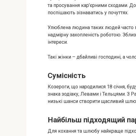
та просування кар’єрними сходами. До
поспішають зізнаватись у почуттях.
Улюблена людина таких людей часто 
надмірну захопленість роботою. Зблизи
інтереси.
Такі жінки – дбайливі господині, а чоло
Сумісність
Козероги, що народилися 18 січня, бу
знака зодіаку, Левами і Тельцями. З 
низькі шанси створити щасливий шлю
Найбільш підходящий па
Для кохання та шлюбу найкраще підход