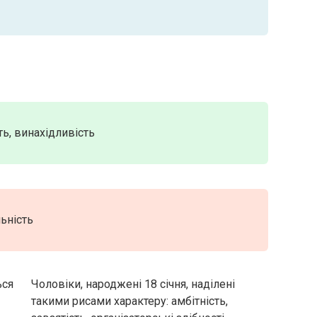
ть, винахідливість
льність
ься
Чоловіки, народжені 18 січня, наділені
такими рисами характеру: амбітність,