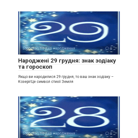
Гороскоп по даті народження
0
Народжені 29 грудня: знак зодіаку
та гороскоп
Якщо ви народилися 29 грудня, то ваш знак зодіаку –
КозерігЦе символ стихії Земля
Гороскоп по даті народження
0