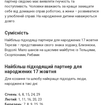
партнер свідомо має виявляти гнучкість та
поступливість. Чоловіки вважають за краще захищати
себе від домашніх справ роботою, а жінки – розвиватися
у улюбленій справі. На народження дитини наважуються
довго.
Сумісність
Найбільш підходящі партнери для народжених 17 жовтня
Терезів – представники свого знака зодіаку, Близнюки,
Водолії. Мало шансів на щасливе майбутнє із Тельцями,
Скорпіонами, Рибами.
Найбільш підходящий партнер для
народжених 17 жовтня
Для кохання та шлюбу найкраще підходять люди,
народжені в такі дні:
Січень:
6, 8, 15, 24, 29
Лютий:
1, 11, 16, 20, 23
Березень:
7, 8, 9, 25, 26