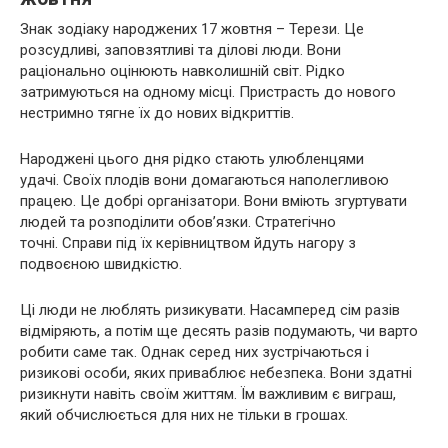
Знак зодіаку народжених 17 жовтня – Терези. Це
розсудливі, заповзятливі та ділові люди. Вони
раціонально оцінюють навколишній світ. Рідко
затримуються на одному місці. Пристрасть до нового
нестримно тягне їх до нових відкриттів.
Народжені цього дня рідко стають улюбленцями
удачі. Своїх плодів вони домагаються наполегливою
працею. Це добрі організатори. Вони вміють згуртувати
людей та розподілити обов’язки. Стратегічно
точні. Справи під їх керівництвом йдуть нагору з
подвоєною швидкістю.
Ці люди не люблять ризикувати. Насамперед сім разів
відміряють, а потім ще десять разів подумають, чи варто
робити саме так. Однак серед них зустрічаються і
ризикові особи, яких приваблює небезпека. Вони здатні
ризикнути навіть своїм життям. Їм важливим є виграш,
який обчислюється для них не тільки в грошах.