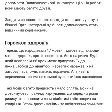
допомогти. Заплющують очі на конкуренцію. На роботі
вони мають багато друзів.
Завдяки заповзятливості ці люди досягають успіху в
бізнесі. Організаторські здібності допомагають стати
відмінними керівниками.
Гороскоп здоров’я
Терези, що народилися 17 жовтня, мають від природи
міцне здоров’я, проте наражають його на ризик. Будь-
який необережний крок може прикувати їх до
ліжка. Любов до авантюр і небезпек наражає їх на
загрозу переломів, вивихів, поранень. Але навіть
перенесена травма не в змозі зупинити їхнє захоплення.
Такі люди багато працюють і мало сплять. Вони не
дотримуються режиму харчування. До середніх років
ризикують поповнити лави діабетиків або хворих на
ожиріння. Страждають маніями та шкідливими звичками.