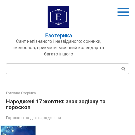
Перейти
до
вмісту
Езотерика
Сайт непізнаного і незвіданого: сонники,
іменослов, прикмети, місячний календар та
багато іншого
Пошук:
Головна Сторінка
Народжені 17 жовтня: знак зодіаку та
гороскоп
Гороскоп по даті народження