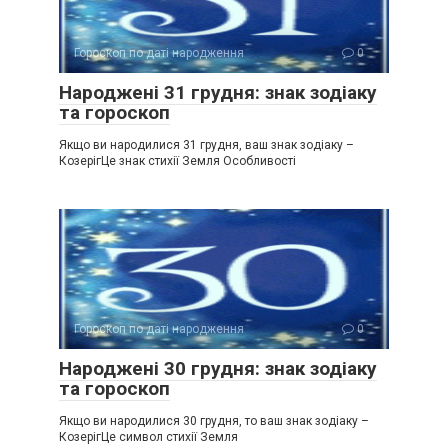
Гороскоп по даті народження
0
Народжені 31 грудня: знак зодіаку
та гороскоп
Якщо ви народилися 31 грудня, ваш знак зодіаку –
КозерігЦе знак стихії Земля Особливості
Гороскоп по даті народження
0
Народжені 30 грудня: знак зодіаку
та гороскоп
Якщо ви народилися 30 грудня, то ваш знак зодіаку –
КозерігЦе символ стихії Земля