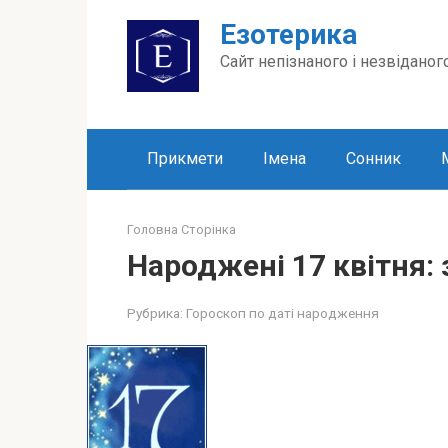
Перейти
Езотерика
до
вмісту
Сайт непізнаного і незвіданог
Прикмети
Імена
Сонник
Головна Сторінка
Народжені 17 квітня: 
Рубрика:
Гороскоп по даті народження