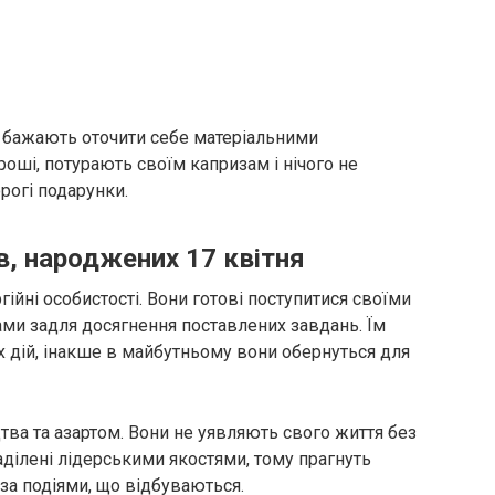
а бажають оточити себе матеріальними
оші, потурають своїм капризам і нічого не
огі подарунки.
в, народжених 17 квітня
гійні особистості. Вони готові поступитися своїми
и задля досягнення поставлених завдань. Їм
 дій, інакше в майбутньому вони обернуться для
тва та азартом. Вони не уявляють свого життя без
аділені лідерськими якостями, тому прагнуть
 за подіями, що відбуваються.