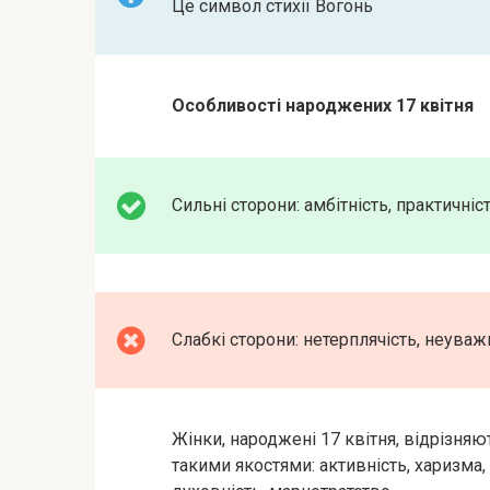
Це символ стихії Вогонь
Особливості народжених 17 квітня
Сильні сторони: амбітність, практичніст
Слабкі сторони: нетерплячість, неуважн
Жінки, народжені 17 квітня, відрізняю
такими якостями: активність, харизма,