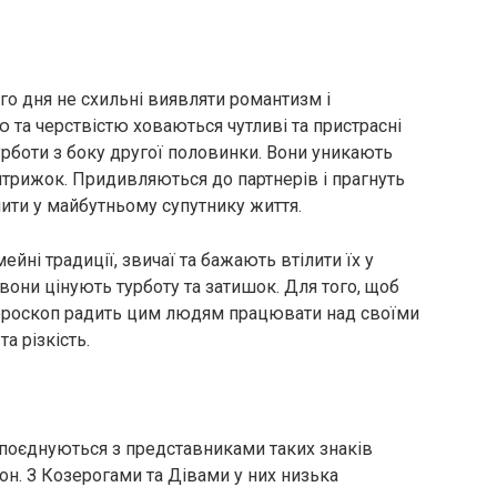
го дня не схильні виявляти романтизм і
ю та черствістю ховаються чутливі та пристрасні
турботи з боку другої половинки. Вони уникають
нтрижок. Придивляються до партнерів і прагнуть
ачити у майбутньому супутнику життя.
ейні традиції, звичаї та бажають втілити їх у
вони цінують турботу та затишок. Для того, щоб
гороскоп радить цим людям працювати над своїми
а різкість.
 поєднуються з представниками таких знаків
іон. З Козерогами та Дівами у них низька