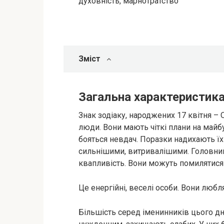
духовність, марнотратство
Зміст
Загальна характеристика
Знак зодіаку, народжених 17 квітня – О
люди. Вони мають чіткі плани на майб
бояться невдач. Поразки надихають їх
сильнішими, витривалішими. Головний 
квапливість. Вони можуть помилятися 
Це енергійні, веселі особи. Вони любл
Більшість серед іменинників цього дн