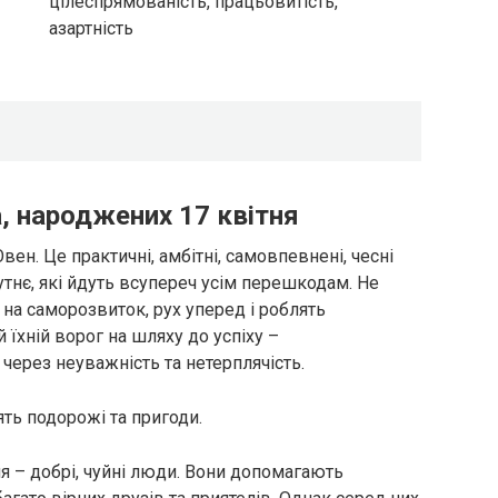
цілеспрямованість, працьовитість,
азартність
, народжених 17 квітня
вен. Це практичні, амбітні, самовпевнені, чесні
утнє, які йдуть всупереч усім перешкодам. Не
 на саморозвиток, рух уперед і роблять
їхній ворог на шляху до успіху –
через неуважність та нетерплячість.
ять подорожі та пригоди.
я – добрі, чуйні люди. Вони допомагають