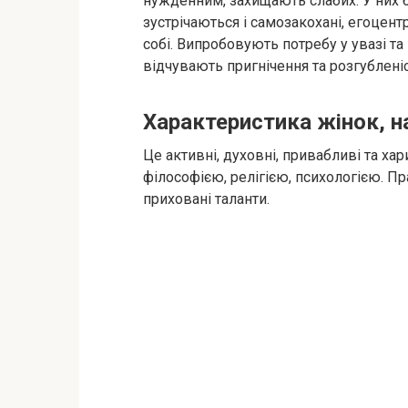
нужденним, захищають слабих. У них ба
зустрічаються і самозакохані, егоцен
собі. Випробовують потребу у увазі та
відчувають пригнічення та розгубленіс
Характеристика жінок, н
Це активні, духовні, привабливі та ха
філософією, релігією, психологією. Пр
приховані таланти.