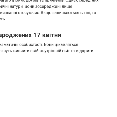
гато вірних друзів та приятелів. Однак серед них
тричні натури. Вони зосереджені лише
 визнанні оточуючих. Якщо залишаються в тіні, то
ть.
ароджених 17 квітня
ризматичні особистості. Вони цікавляться
агнуть вивчити свій внутрішній світ та відкрити