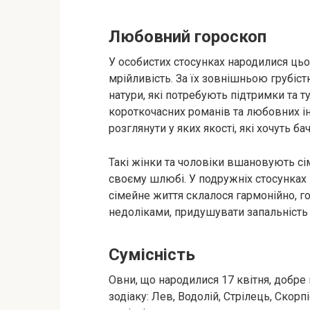
Любовний гороскоп
У особистих стосунках народилися цьо
мрійливість. За їх зовнішньою грубіст
натури, які потребують підтримки та 
короткочасних романів та любовних і
розглянути у яких якості, які хочуть б
Такі жінки та чоловіки вшановують сім
своєму шлюбі. У подружніх стосунках 
сімейне життя склалося гармонійно, 
недоліками, придушувати запальність т
Сумісність
Овни, що народилися 17 квітня, добре
зодіаку: Лев, Водолій, Стрілець, Скорп