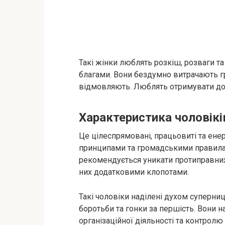
Такі жінки люблять розкіш, розваги т
благами. Вони бездумно витрачають гр
відмовляють. Люблять отримувати дор
Характеристика чоловікі
Це цілеспрямовані, працьовиті та енер
принципами та громадськими правилам
рекомендується уникати протиправних
них додатковими клопотами.
Такі чоловіки наділені духом суперниц
боротьби та гонки за першість. Вони н
організаційної діяльності та контролю