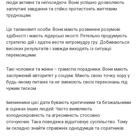
люди активні та непосидючі. Вони успішно дозволяють
заплутані завдання та стійко протистоять життєвим
труднощам.
Це талановиті особи. Вони мають розвинені розумові
здібності і мають лідерські якості. Ретельно продумують
стратегію дій і здатні вести хитромудру гру. Добиваються
високих результатів і завжди виходять із ситуації
переможцями.
Такі чоловіки та жінки – грамотні порадники. Вони мають
заслужений авторитет у соціумі. Мають свою точку зору у
будь-якому питанні та не змінюють своїх переконань під
чужим тиском.
Іменинники цієї дати бувають критичними та безжальними
в оцінках інших людей. Часто виявляють
холоднокровність та агресивність стосовно
оточуючих. Така поведінка відштовхує суспільство. Тому
їм складно знайти справжніх однодумців та соратників.