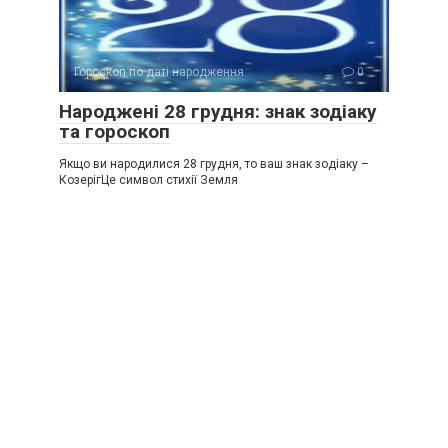
Гороскоп по даті народження
0
Народжені 28 грудня: знак зодіаку
та гороскоп
Якщо ви народилися 28 грудня, то ваш знак зодіаку –
КозерігЦе символ стихії Земля