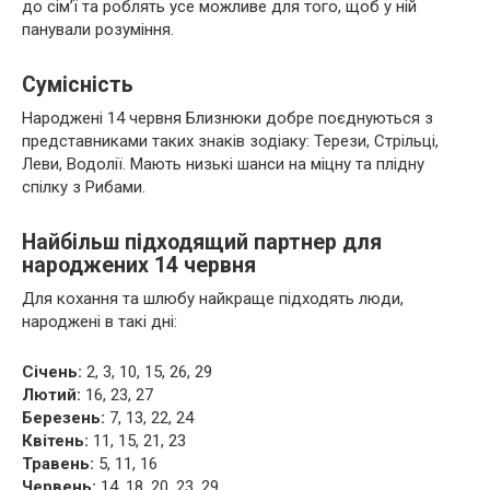
до сім’ї та роблять усе можливе для того, щоб у ній
панували розуміння.
Сумісність
Народжені 14 червня Близнюки добре поєднуються з
представниками таких знаків зодіаку: Терези, Стрільці,
Леви, Водолії. Мають низькі шанси на міцну та плідну
спілку з Рибами.
Найбільш підходящий партнер для
народжених 14 червня
Для кохання та шлюбу найкраще підходять люди,
народжені в такі дні:
Січень:
2, 3, 10, 15, 26, 29
Лютий:
16, 23, 27
Березень:
7, 13, 22, 24
Квітень:
11, 15, 21, 23
Травень:
5, 11, 16
Червень:
14, 18, 20, 23, 29