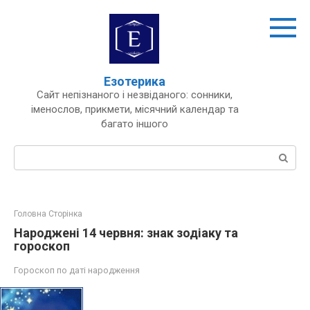
Перейти
до
вмісту
Езотерика
Сайт непізнаного і незвіданого: сонники,
іменослов, прикмети, місячний календар та
багато іншого
Пошук:
Головна Сторінка
Народжені 14 червня: знак зодіаку та
гороскоп
Гороскоп по даті народження