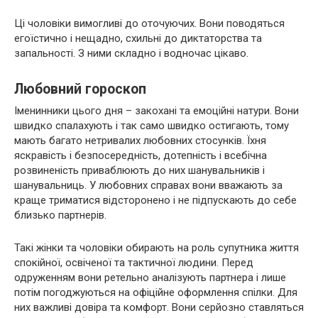
Ці чоловіки вимогливі до оточуючих. Вони поводяться
егоїстично і нещадно, схильні до диктаторства та
запальності. З ними складно і водночас цікаво.
Любовний гороскоп
Іменинники цього дня – закохані та емоційні натури. Вони
швидко спалахують і так само швидко остигають, тому
мають багато нетривалих любовних стосунків. Їхня
яскравість і безпосередність, дотепність і всебічна
розвиненість приваблюють до них шанувальників і
шанувальниць. У любовних справах вони вважають за
краще триматися відсторонено і не підпускають до себе
близько партнерів.
Такі жінки та чоловіки обирають на роль супутника життя
спокійної, освіченої та тактичної людини. Перед
одруженням вони ретельно аналізують партнера і лише
потім погоджуються на офіційне оформлення спілки. Для
них важливі довіра та комфорт. Вони серйозно ставляться