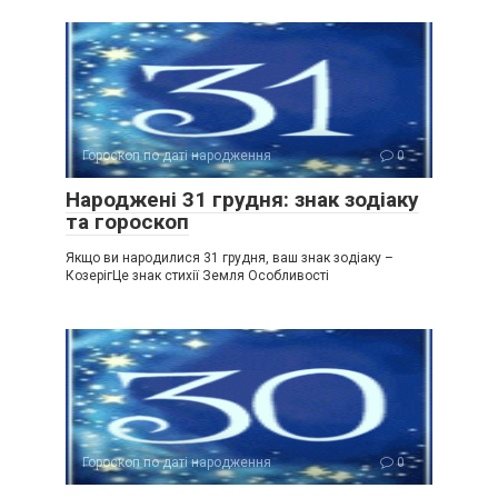
Гороскоп по даті народження
0
Народжені 31 грудня: знак зодіаку
та гороскоп
Якщо ви народилися 31 грудня, ваш знак зодіаку –
КозерігЦе знак стихії Земля Особливості
Гороскоп по даті народження
0