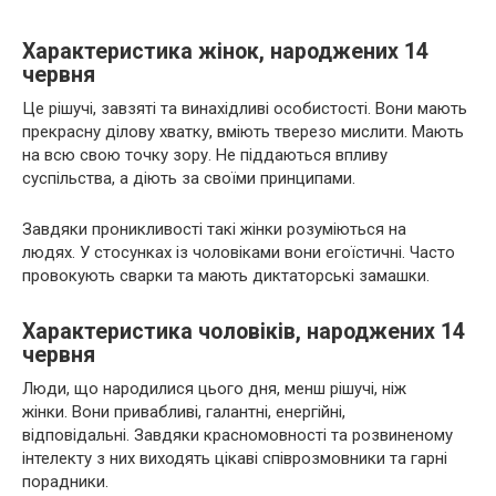
Характеристика жінок, народжених 14
червня
Це рішучі, завзяті та винахідливі особистості. Вони мають
прекрасну ділову хватку, вміють тверезо мислити. Мають
на всю свою точку зору. Не піддаються впливу
суспільства, а діють за своїми принципами.
Завдяки проникливості такі жінки розуміються на
людях. У стосунках із чоловіками вони егоїстичні. Часто
провокують сварки та мають диктаторські замашки.
Характеристика чоловіків, народжених 14
червня
Люди, що народилися цього дня, менш рішучі, ніж
жінки. Вони привабливі, галантні, енергійні,
відповідальні. Завдяки красномовності та розвиненому
інтелекту з них виходять цікаві співрозмовники та гарні
порадники.