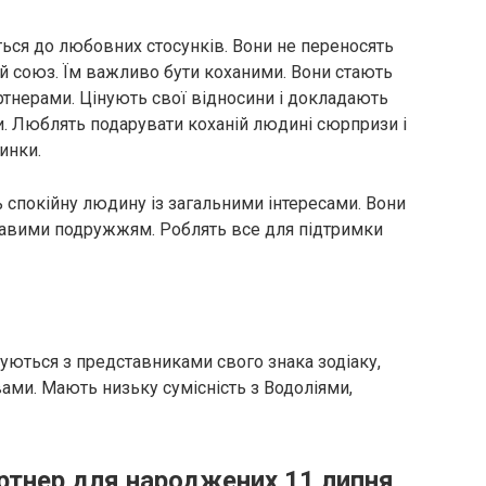
ться до любовних стосунків. Вони не переносять
ий союз. Їм важливо бути коханими. Вони стають
ртнерами. Цінують свої відносини і докладають
и. Люблять подарувати коханій людині сюрпризи і
инки.
 спокійну людину із загальними інтересами. Вони
кавими подружжям. Роблять все для підтримки
уються з представниками свого знака зодіаку,
ами. Мають низьку сумісність з Водоліями,
ртнер для народжених 11 липня