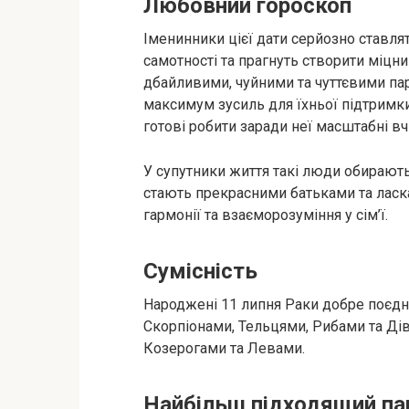
Любовний гороскоп
Іменинники цієї дати серйозно ставля
самотності та прагнуть створити міцн
дбайливими, чуйними та чуттєвими па
максимум зусиль для їхньої підтримк
готові робити заради неї масштабні вч
У супутники життя такі люди обирають
стають прекрасними батьками та лас
гармонії та взаєморозуміння у сім’ї.
Сумісність
Народжені 11 липня Раки добре поєдн
Скорпіонами, Тельцями, Рибами та Дів
Козерогами та Левами.
Найбільш підходящий па