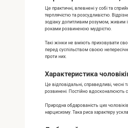
Це практичні, впевнені у собі та сприй
терплячістю та розсудливістю. Відріз
зодіаку допитливим розумом, живим ін
роками розвиненою мудрістю.
Такі жінки не вміють приховувати сво
перед суспільством своєю непересічн
проти них.
Характеристика чоловікі
Це відповідальні, справедливі, чесні 
розвинені. Постійно вдосконалюють св
Природна обдарованість цих чоловіків
нарцисизму. Така риса характеру ускл