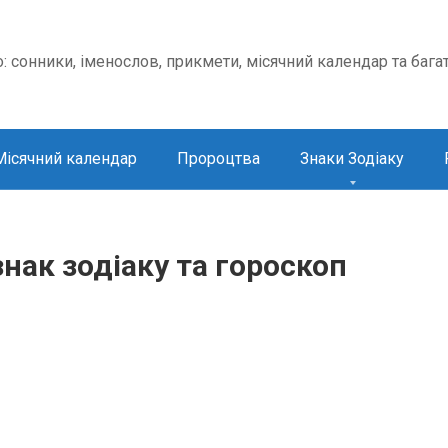
о: сонники, іменослов, прикмети, місячний календар та бага
Місячний календар
Пророцтва
Знаки Зодіаку
нак зодіаку та гороскоп