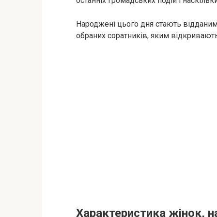
останніх громадських подій і наскіль
Народжені цього дня стають відданим
обраних соратників, яким відкривають
Характеристика жінок, 