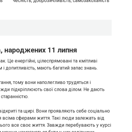
ть
чесність, доброзичливість, самозакоханість
, народжених 11 липня
ак. Це енергійні, цілеспрямовані та кмітливі
 і допитливість, мають багатий запас знань.
ання, тому вони наполегливо трудяться і
вжди підкріплюють свої слова ділом. Не дають
 старанністю.
відкриті та щирі. Вони проявляють себе соціально
 всіма сферами життя. Такі люди залежать від
ього все своє життя. Завжди перебувають у курсі