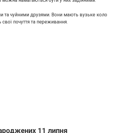
ки можна намагаються бути у них задіяними.
и та чуйними друзями. Вони мають вузьке коло
 свої почуття та переживання.
народжених 11 липня