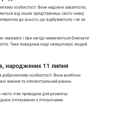
нятливі особистості. Вони наділені завзятістю,
няються від інших представниць свого знаку
тересом до всього, що відбувається, і не за
ю перевагу і при нагоді намагаються блиснути
істю. Така поведінка іноді налаштовує людей
в, народжених 11 липня
та доброзичливі особистості. Вони всебічно
ої вміння та інтелектуальний рівень.
 часто стає приводом для розвитку
аднює спілкування з оточуючими.