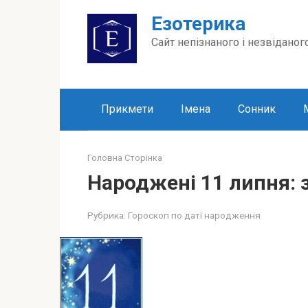
Перейти
Езотерика
до
вмісту
Сайт непізнаного і незвіданог
Прикмети
Імена
Сонник
Головна Сторінка
Народжені 11 липня: з
Рубрика:
Гороскоп по даті народження