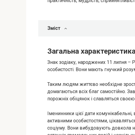
практичність, мудрість, сприйнятливіс
Зміст
Загальна характеристика
Знак зодіаку, народжених 11 липня – Р
особистості. Вони мають гнучкий розум
Таким людям життєво необхідне зрост
домагаються всіх благ самостійно. За
порожніх обіцянок і славляться своєю
Іменинники цієї дати комунікабельні, 
активними особистостями, цікавляться
соціуму. Вони вибудовують довкола н