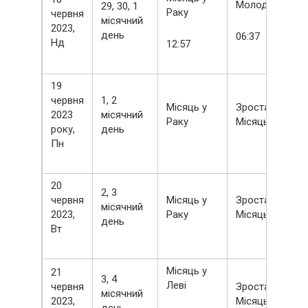
Молодик
29, 30, 1
Раку
червня
місячний
2023,
день
06:37
Нд
12:57
19
червня
1, 2
Місяць у
Зростаючий
2023
місячний
Раку
Місяць
року,
день
Пн
20
2, 3
червня
Місяць у
Зростаючий
місячний
2023,
Раку
Місяць
день
Вт
Місяць у
21
3, 4
Леві
червня
Зростаючий
місячний
2023,
Місяць