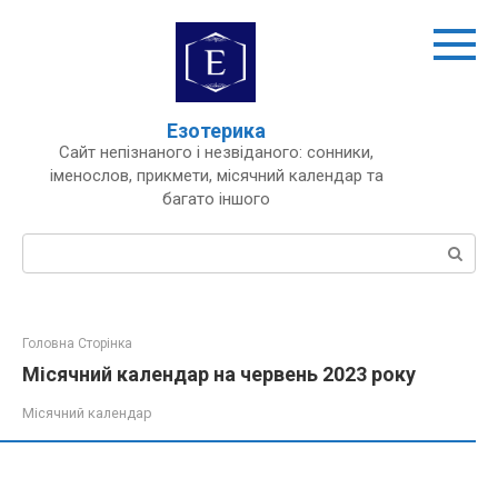
Перейти
до
вмісту
Езотерика
Сайт непізнаного і незвіданого: сонники,
іменослов, прикмети, місячний календар та
багато іншого
Пошук:
Головна Сторінка
Місячний календар на червень 2023 року
Місячний календар