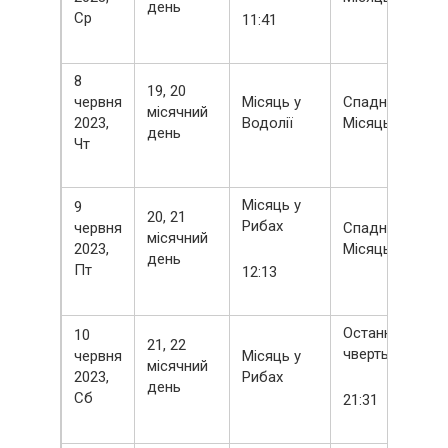
день
Ср
11:41
8
19, 20
червня
Місяць у
Спадний
місячний
2023,
Водолії
Місяць
день
Чт
Місяць у
9
20, 21
Рибах
червня
Спадний
місячний
2023,
Місяць
день
Пт
12:13
Остання
10
21, 22
чверть
червня
Місяць у
місячний
2023,
Рибах
день
Сб
21:31