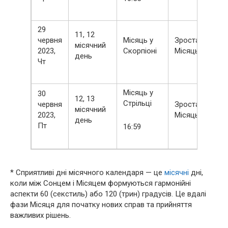
29
11, 12
червня
Місяць у
Зростаючий
місячний
2023,
Скорпіоні
Місяць
день
Чт
Місяць у
30
12, 13
Стрільці
червня
Зростаючий
місячний
2023,
Місяць
день
Пт
16:59
* Сприятливі дні місячного календаря — це
місячні
дні,
коли між Сонцем і Місяцем формуються гармонійні
аспекти 60 (секстиль) або 120 (трин) градусів. Це вдалі
фази Місяця для початку нових справ та прийняття
важливих рішень.