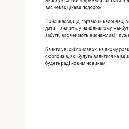
Якщо уві сні ви відривали листки з ві
вас чекає цікава подорож.
Приснилося, що, гортаючи календар, в
дати – значить, у найближчому майбу
забути, вас чекають виснажливі і дуже
Бачити уві сні прилавок, на якому розк
сюрпризів, які будуть валитися на вашу
будете раді новим новинам.