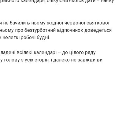
дривного календаря, очікуючи якоїсь дати – наяву
и не бачили в ньому жодної червоної святкової
тньому про безтурботний відпочинок доведеться
 нелегкі робочі будні.
ладені всілякі календарі – до цілого ряду
 голову з усіх сторін, і далеко не завжди ви