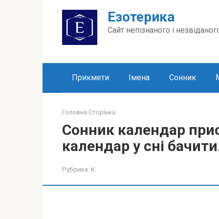
Перейти
Езотерика
до
вмісту
Сайт непізнаного і незвіданог
Прикмети
Імена
Сонник
Головна Сторінка
Сонник календар прис
календар у сні бачити
Рубрика:
К