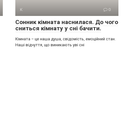
К
0
Сонник кімната наснилася. До чого
сниться кімнату у сні бачити.
Кімната – це наша душа, свідомість, емоційний стан.
Наші відчуття, що виникають уві сні