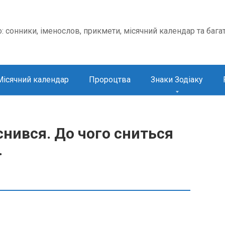
о: сонники, іменослов, прикмети, місячний календар та бага
Місячний календар
Пророцтва
Знаки Зодіаку
нився. До чого сниться
.