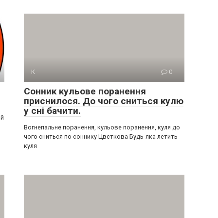
К
0
Сонник кульове поранення
приснилося. До чого сниться кулю
у сні бачити.
ий
Вогнепальне поранення, кульове поранення, куля до
чого сниться по соннику Цвєткова Будь-яка летить
куля