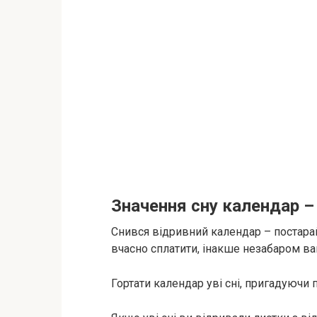
Значення сну календар –
Снився відривний календар – постарай
вчасно сплатити, інакше незабаром ва
Гортати календар уві сні, пригадуючи п