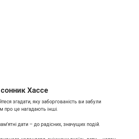
 сонник Хассе
теся згадати, яку заборгованість ви забули
м про це нагадають інші.
ам’ятні дати – до радісних, значущих подій.