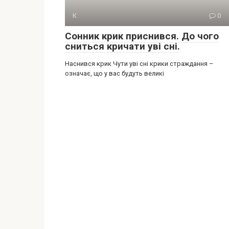
К
0
Сонник крик приснився. До чого
сниться кричати уві сні.
Наснився крик Чути уві сні крики страждання –
означає, що у вас будуть великі