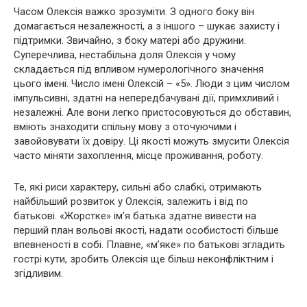
Часом Олексія важко зрозуміти. З одного боку він
домагається незалежності, а з іншого – шукає захисту і
підтримки. Звичайно, з боку матері або дружини.
Суперечлива, нестабільна доля Олексія у чому
складається під впливом нумерологічного значення
цього імені. Число імені Олексій – «5». Люди з цим числом
імпульсивні, здатні на непередбачувані дії, примхливий і
незалежні. Але вони легко пристосовуються до обставин,
вміють знаходити спільну мову з оточуючими і
завойовувати їх довіру. Ці якості можуть змусити Олексія
часто міняти захоплення, місце проживання, роботу.
Те, які риси характеру, сильні або слабкі, отримають
найбільший розвиток у Олексія, залежить і від по
батькові. «Жорстке» ім’я батька здатне вивести на
перший план вольові якості, надати особистості більше
впевненості в собі. Плавне, «м’яке» по батькові згладить
гострі кути, зробить Олексія ще більш неконфліктним і
згідливим.