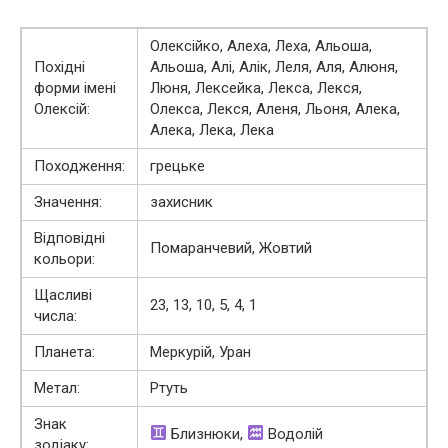
Олексійко, Алеха, Леха, Альоша,
Похідні
Альоша, Алі, Алік, Леля, Аля, Алюня,
форми імені
Люня, Лексейка, Лекса, Лекся,
Олексій:
Олекса, Лекся, Аленя, Льоня, Алека,
Алека, Лека, Лека
Походження:
грецьке
Значення:
захисник
Відповідні
Помаранчевий, Жовтий
кольори:
Щасливі
23, 13, 10, 5, 4, 1
числа:
Планета:
Меркурій, Уран
Метал:
Ртуть
Знак
Близнюки,
Водолій
зодіаку: