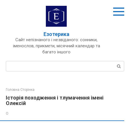
Перейти
до
вмісту
Езотерика
Сайт непізнаного і незвіданого: сонники,
іменослов, прикмети, місячний календар та
багато іншого
Пошук:
Головна Сторінка
Історія походження і тлумачення імені
Олексій
О