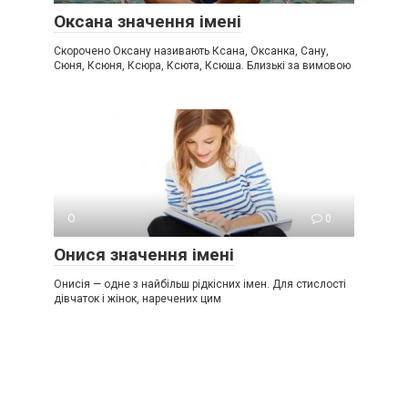
Оксана значення імені
Скорочено Оксану називають Ксана, Оксанка, Сану,
Сюня, Ксюня, Ксюра, Ксюта, Ксюша. Близькі за вимовою
О
0
Онися значення імені
Онисія — одне з найбільш рідкісних імен. Для стислості
дівчаток і жінок, наречених цим