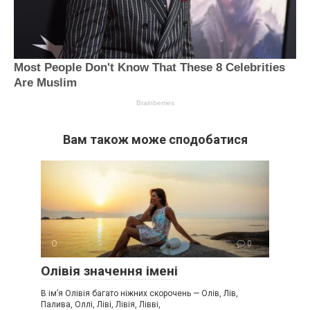
Вам також може сподобатися
О
0
Олівія значення імені
В ім’я Олівія багато ніжних скорочень — Олів, Лів,
Палива, Оллі, Ліві, Лівія, Лівві,