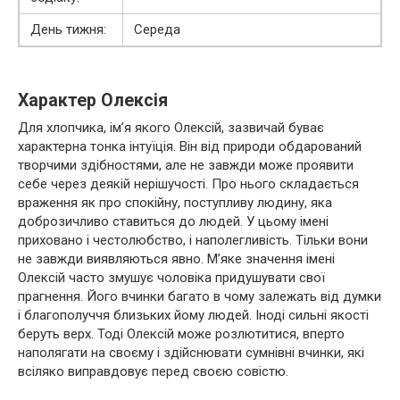
День тижня:
Середа
Характер Олексія
Для хлопчика, ім’я якого Олексій, зазвичай буває
характерна тонка інтуїція. Він від природи обдарований
творчими здібностями, але не завжди може проявити
себе через деякій нерішучості. Про нього складається
враження як про спокійну, поступливу людину, яка
доброзичливо ставиться до людей. У цьому імені
приховано і честолюбство, і наполегливість. Тільки вони
не завжди виявляються явно. М’яке значення імені
Олексій часто змушує чоловіка придушувати свої
прагнення. Його вчинки багато в чому залежать від думки
і благополуччя близьких йому людей. Іноді сильні якості
беруть верх. Тоді Олексій може розлютитися, вперто
наполягати на своєму і здійснювати сумнівні вчинки, які
всіляко виправдовує перед своєю совістю.