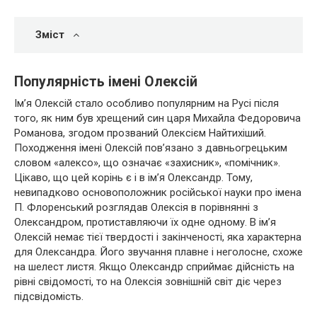
Зміст
Популярність імені Олексій
Ім’я Олексій стало особливо популярним на Русі після
того, як ним був хрещений син царя Михайла Федоровича
Романова, згодом прозваний Олексієм Найтихіший.
Походження імені Олексій пов’язано з давньогрецьким
словом «алексо», що означає «захисник», «помічник».
Цікаво, що цей корінь є і в ім’я Олександр. Тому,
невипадково основоположник російської науки про імена
П. Флоренський розглядав Олексія в порівнянні з
Олександром, протиставляючи їх одне одному. В ім’я
Олексій немає тієї твердості і закінченості, яка характерна
для Олександра. Його звучання плавне і неголосне, схоже
на шелест листя. Якщо Олександр сприймає дійсність на
рівні свідомості, то на Олексія зовнішній світ діє через
підсвідомість.