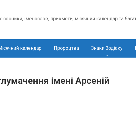
о: сонники, іменослов, прикмети, місячний календар та бага
Місячний календар
Пророцтва
Знаки Зодіаку
тлумачення імені Арсеній