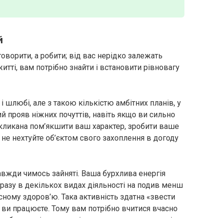
й
говорити, а робити; від вас нерідко залежать
житті, вам потрібно знайти і встановити рівновагу
і шлюбі, але з такою кількістю амбітних планів, у
й прояв ніжних почуттів, навіть якщо ви сильно
кликана пом’якшити ваш характер, зробити ваше
 не нехтуйте об’єктом свого захоплення в догоду
завжди чимось зайняті. Ваша бурхлива енергія
разу в декількох видах діяльності на подив менш
ному здоров’ю. Така активність здатна «звести
ої ви працюєте. Тому вам потрібно вчитися вчасно