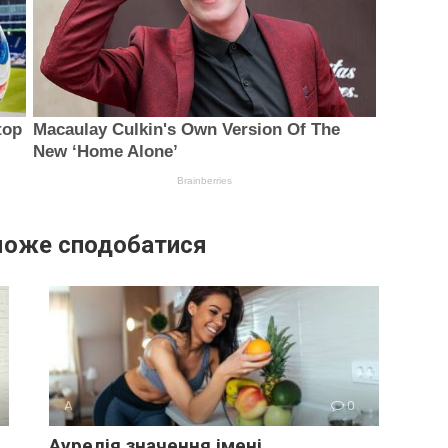
може сподобатися
А
0
Аурелія значення імені