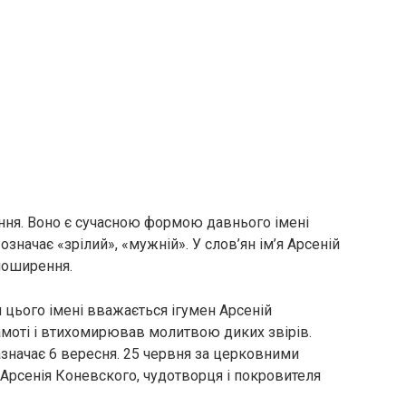
ення. Воно є сучасною формою давнього імені
значає «зрілий», «мужній». У слов’ян ім’я Арсеній
поширення.
 цього імені вважається ігумен Арсеній
амоті і втихомирював молитвою диких звірів.
азначає 6 вересня. 25 червня за церковними
 Арсенія Коневского, чудотворця і покровителя