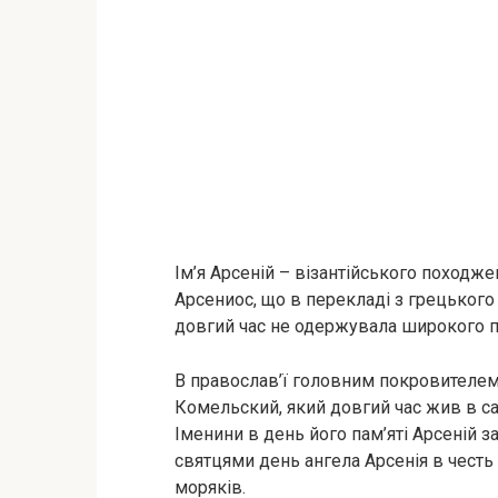
Ім’я Арсеній – візантійського походж
Арсениос, що в перекладі з грецького о
довгий час не одержувала широкого 
В православ’ї головним покровителем
Комельский, який довгий час жив в с
Іменини в день його пам’яті Арсеній з
святцями день ангела Арсенія в честь
моряків.