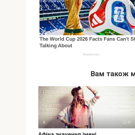
Вам також 
А
0
Афіна значення імені