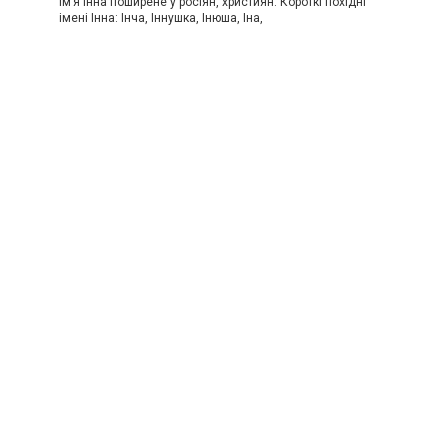
Ім’я Інна поширене у росіян, християн. Короткі похідні
імені Інна: Інча, Іннушка, Інюша, Іна,