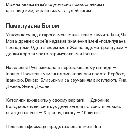
Можна вважати ім’я одночасно православним і
католицьким, українським та іудейським.
Помилувана Богом
Утворилося від старого імені Іоанн, тепер звучить Іван, Ян.
Мова древніх євреїв надавав значення імені «помилувана
Господом». Одна з форм імені Жанна відома французам –
дочки короля часто отримували ім’я Іоанна.
Населення Русі вживало в переінакшеному вигляді —
Іванна. Носительку імені вдома називали просто Вербою,
Іванкою, Ванею. Близькими за звучанням виступають Яна,
Джейн, Яніна, Джоан.
Католики вживають у своєму варіанті — Джоанна.
Володарка імені святкує день ангела по християнських
святців навесні — 3 травня, влітку — 10 липня.
Повніше інформація представлена в імені Яна.