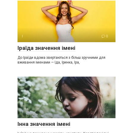
І
0
Іраїда значення імені
До Іраїди вдома звертаються з більш зручними для
вживання іменами — Іда, Іринка, Іра,
І
0
Інна значення імені