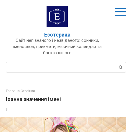
Перейти
до
вмісту
Езотерика
Сайт непізнаного і незвіданого: сонники,
іменослов, прикмети, місячний календар та
багато іншого
Пошук:
Головна Сторінка
Іоанна значення імені
І