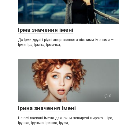
І
0
Ірма значення імені
До Ірми друзі і рідні звертаються з ніжними іменами —
Ірми, Іра, Ірміта, Ірмочка,
І
0
Ірина значення імені
Не всі ласкаві імена для Ірини поширені широко — Іра,
Ірушка, Ірунька, Іришка, Іруся,