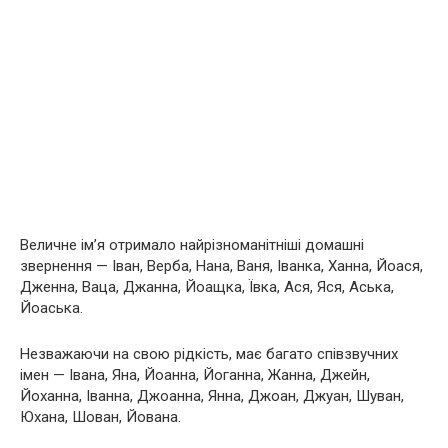
Величне ім’я отримало найрізноманітніші домашні
звернення — Іван, Верба, Нана, Ваня, Іванка, Ханна, Йоася,
Дженна, Ваца, Джанна, Йоащка, Ївка, Ася, Яся, Аська,
Йоаська.
Незважаючи на свою рідкість, має багато співзвучних
імен — Івана, Яна, Йоанна, Йоганна, Жанна, Джейн,
Йоханна, Іванна, Джоанна, Янна, Джоан, Джуан, Шуван,
Юхана, Шован, Йована.