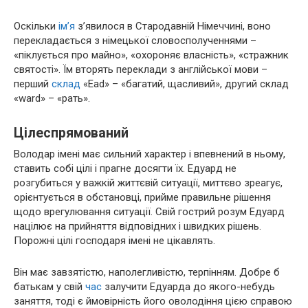
Оскільки
ім’я
з’явилося в Стародавній Німеччині, воно
перекладається з німецької словосполученнями –
«піклується про майно», «охороняє власність», «стражник
святості». Їм вторять переклади з англійської мови –
перший
склад
«Ead» – «багатий, щасливий», другий склад
«ward» – «рать».
Цілеспрямований
Володар імені має сильний характер і впевнений в ньому,
ставить собі цілі і прагне досягти їх. Едуард не
розгубиться у важкій життєвій ситуації, миттєво зреагує,
орієнтується в обстановці, прийме правильне рішення
щодо врегулювання ситуації. Свій гострий розум Едуард
націлює на прийняття відповідних і швидких рішень.
Порожні цілі господаря імені не цікавлять.
Він має завзятістю, наполегливістю, терпінням. Добре б
батькам у свій
час
залучити Едуарда до якого-небудь
заняття, тоді є ймовірність його оволодіння цією справою