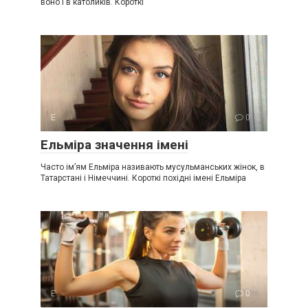
воно і в католиків. Короткі
Е
0
Ельміра значення імені
Часто ім’ям Ельміра називають мусульманських жінок, в
Татарстані і Німеччині. Короткі похідні імені Ельміра
Е
0