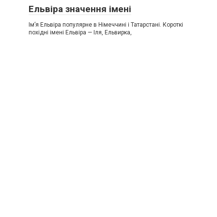
Ельвіра значення імені
Ім’я Ельвіра популярне в Німеччині і Татарстані. Короткі
похідні імені Ельвіра — Іля, Ельвирка,