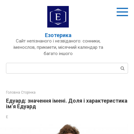
Перейти
до
вмісту
Езотерика
Сайт непізнаного і незвіданого: сонники,
іменослов, прикмети, місячний календар та
багато іншого
Пошук:
Головна Сторінка
Едуард: значення імені. Доля і характеристика
ім’я Едуард
Е