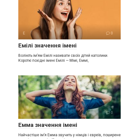
Е
0
Емілі значення імені
Воліють ім’ям Емілі називати своїх дітей католики.
Короткі похідні імені Емілі — Мімі, Еммі,
Е
0
Емма значення імені
Найчастіше ім’я Емма звучить у німців і євреїв, поширене