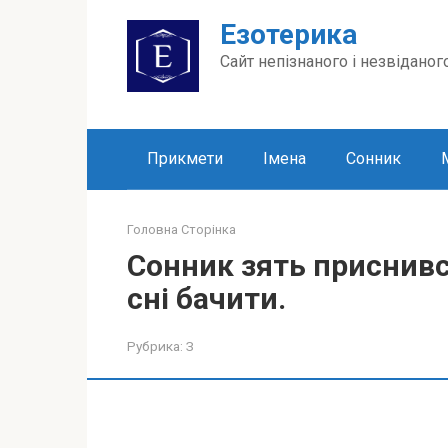
Перейти
Езотерика
до
вмісту
Сайт непізнаного і незвіданог
Прикмети
Імена
Сонник
Головна Сторінка
Сонник зять приснився
сні бачити.
Рубрика:
З