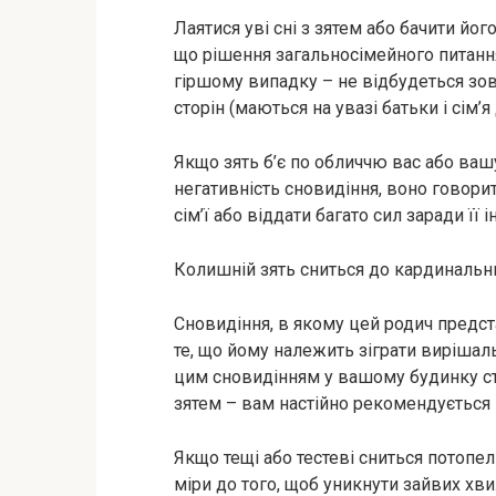
Лаятися уві сні з зятем або бачити йог
що рішення загальносімейного питання
гіршому випадку – не відбудеться зов
сторін (маються на увазі батьки і сім’я
Якщо зять б’є по обличчю вас або ваш
негативність сновидіння, воно говорит
сім’ї або віддати багато сил заради її і
Колишній зять сниться до кардинальних
Сновидіння, в якому цей родич предс
те, що йому належить зіграти вирішал
цим сновидінням у вашому будинку ста
зятем – вам настійно рекомендується 
Якщо тещі або тестеві сниться потопел
міри до того, щоб уникнути зайвих хв