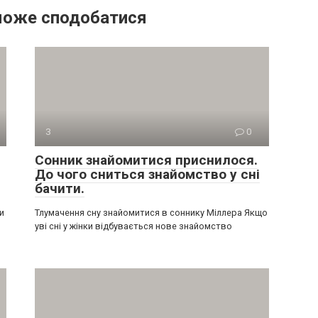
може сподобатися
З
0
Сонник знайомитися приснилося.
До чого сниться знайомство у сні
бачити.
и
Тлумачення сну знайомитися в соннику Міллера Якщо
уві сні у жінки відбувається нове знайомство