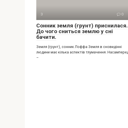
З
0
Сонник земля (грунт) приснилася.
До чого сниться землю у сні
бачити.
Земля (грунт), сонник Лоффа Земля в сновидінні
людини має кілька аспектів тлумачення. Насампере
–