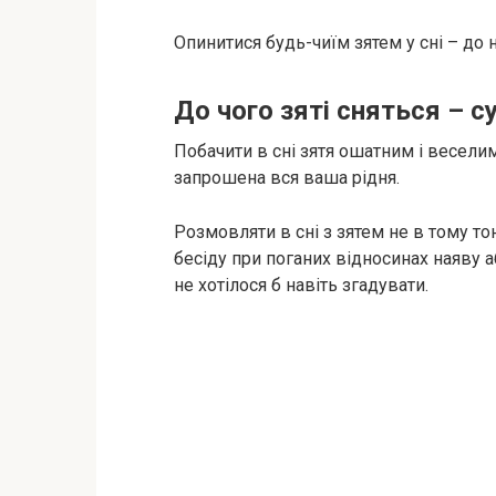
Опинитися будь-чиїм зятем у сні – до 
До чого зяті сняться – с
Побачити в сні зятя ошатним і веселим
запрошена вся ваша рідня.
Розмовляти в сні з зятем не в тому то
бесіду при поганих відносинах наяву а
не хотілося б навіть згадувати.