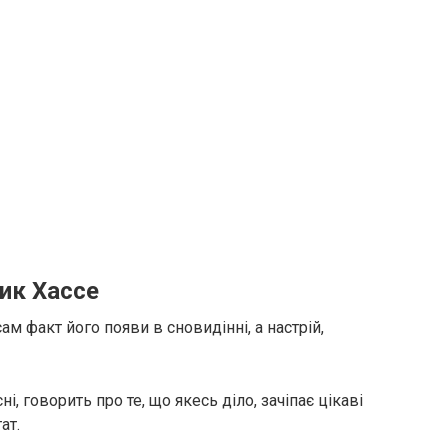
ник Хассе
ам факт його появи в сновидінні, а настрій,
і, говорить про те, що якесь діло, зачіпає цікаві
ат.