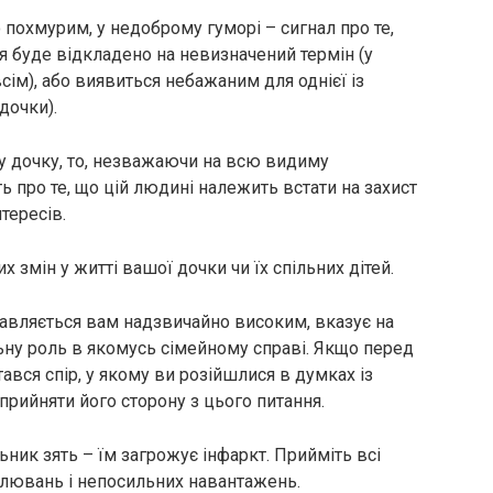
о похмурим, у недоброму гуморі – сигнал про те,
 буде відкладено на невизначений термін (у
сім), або виявиться небажаним для однієї із
 дочки).
у дочку, то, незважаючи на всю видиму
ь про те, що цій людині належить встати на захист
нтересів.
 змін у житті вашої дочки чи їх спільних дітей.
тавляється вам надзвичайно високим, вказує на
ьну роль в якомусь сімейному справі. Якщо перед
вся спір, у якому ви розійшлися в думках із
прийняти його сторону з цього питання.
ьник зять – їм загрожує інфаркт. Прийміть всі
илювань і непосильних навантажень.