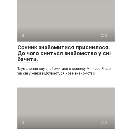
З
0
Сонник знайомитися приснилося.
До чого сниться знайомство у сні
бачити.
Тлумачення сну знайомитися в соннику Міллера Якщо
уві сні у жінки відбувається нове знайомство
З
0