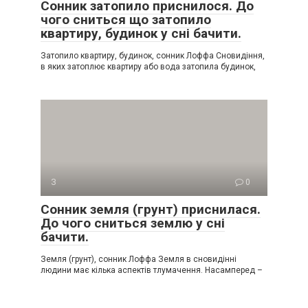
Сонник затопило приснилося. До
чого сниться що затопило
квартиру, будинок у сні бачити.
Затопило квартиру, будинок, сонник Лоффа Сновидіння,
в яких затоплює квартиру або вода затопила будинок,
З
0
Сонник земля (грунт) приснилася.
До чого сниться землю у сні
бачити.
Земля (грунт), сонник Лоффа Земля в сновидінні
людини має кілька аспектів тлумачення. Насамперед –