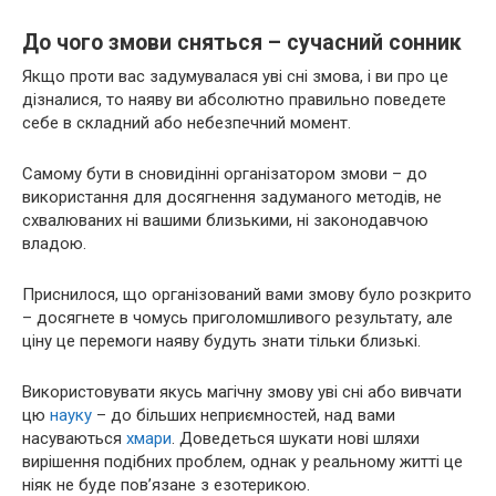
До чого змови сняться – сучасний сонник
Якщо проти вас задумувалася уві сні змова, і ви про це
дізналися, то наяву ви абсолютно правильно поведете
себе в складний або небезпечний момент.
Самому бути в сновидінні організатором змови – до
використання для досягнення задуманого методів, не
схвалюваних ні вашими близькими, ні законодавчою
владою.
Приснилося, що організований вами змову було розкрито
– досягнете в чомусь приголомшливого результату, але
ціну це перемоги наяву будуть знати тільки близькі.
Використовувати якусь магічну змову уві сні або вивчати
цю
науку
– до більших неприємностей, над вами
насуваються
хмари
. Доведеться шукати нові шляхи
вирішення подібних проблем, однак у реальному житті це
ніяк не буде пов’язане з езотерикою.