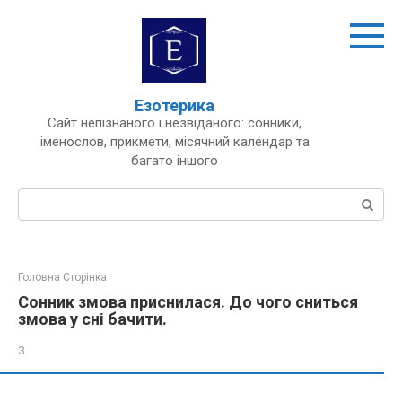
Перейти
до
вмісту
Езотерика
Сайт непізнаного і незвіданого: сонники,
іменослов, прикмети, місячний календар та
багато іншого
Пошук:
Головна Сторінка
Сонник змова приснилася. До чого сниться
змова у сні бачити.
З