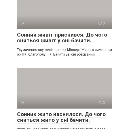
Ж
0
Сонник живіт приснився. До чого
сниться живіт у сні бачити.
Тлумачення сну живіт сонник Міллера Живіт є символом
життя, благополуччя. Бачити уві сні розрізаний
Ж
0
Сонник жито наснилося. До чого
сниться жито у сні бачити.