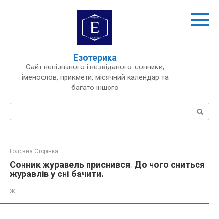
Перейти
до
вмісту
Езотерика
Сайт непізнаного і незвіданого: сонники,
іменослов, прикмети, місячний календар та
багато іншого
Пошук:
Головна Сторінка
Сонник журавель приснився. До чого сниться
журавлів у сні бачити.
Ж