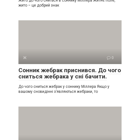
Жито до чого сниться в соннику Міллера Житнє поле,
жито – це добрий знак
Ж
0
Сонник жебрак приснився. До чого
сниться жебрака у сні бачити.
До чого сниться жебрак у соннику Міллера Якщо у
вашому сновидінні з’являються жебраки, то