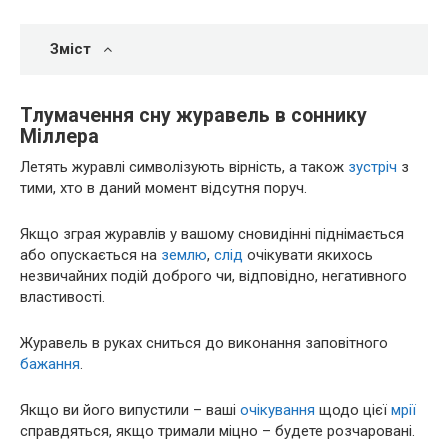
Зміст
Тлумачення сну журавель в соннику
Міллера
Летять журавлі символізують вірність, а також
зустріч
з
тими, хто в даний момент відсутня поруч.
Якщо зграя журавлів у вашому сновидінні піднімається
або опускається на
землю
,
слід
очікувати якихось
незвичайних подій доброго чи, відповідно, негативного
властивості.
Журавель в руках сниться до виконання заповітного
бажання
.
Якщо ви його випустили – ваші
очікування
щодо цієї
мрії
справдяться, якщо тримали міцно – будете розчаровані.