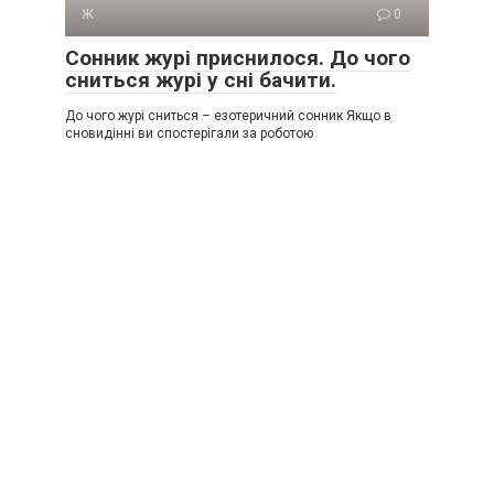
Ж
0
Сонник журі приснилося. До чого
сниться журі у сні бачити.
До чого журі сниться – езотеричний сонник Якщо в
сновидінні ви спостерігали за роботою