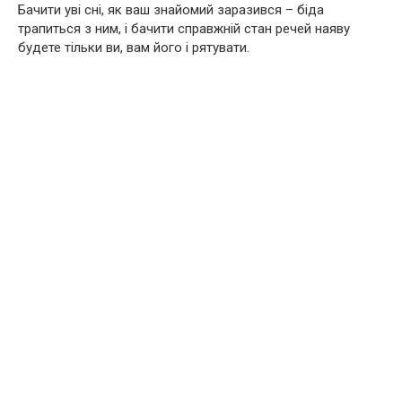
Бачити уві сні, як ваш знайомий заразився – біда
трапиться з ним, і бачити справжній стан речей наяву
будете тільки ви, вам його і рятувати.