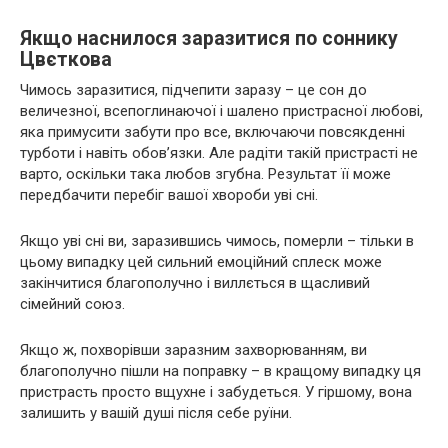
Якщо наснилося заразитися по соннику
Цвєткова
Чимось заразитися, підчепити заразу – це сон до
величезної, всепоглинаючої і шалено пристрасної любові,
яка примусити забути про все, включаючи повсякденні
турботи і навіть обов’язки. Але радіти такій пристрасті не
варто, оскільки така любов згубна. Результат її може
передбачити перебіг вашої хвороби уві сні.
Якщо уві сні ви, заразившись чимось, померли – тільки в
цьому випадку цей сильний емоційний сплеск може
закінчитися благополучно і виллється в щасливий
сімейний союз.
Якщо ж, похворівши заразним захворюванням, ви
благополучно пішли на поправку – в кращому випадку ця
пристрасть просто вщухне і забудеться. У гіршому, вона
залишить у вашій душі після себе руїни.