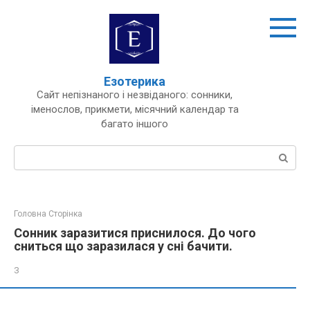
Перейти
до
вмісту
Езотерика
Сайт непізнаного і незвіданого: сонники,
іменослов, прикмети, місячний календар та
багато іншого
Пошук:
Головна Сторінка
Сонник заразитися приснилося. До чого
сниться що заразилася у сні бачити.
З