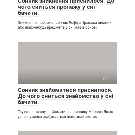
Сонник зникнення приснилося. До
чого сниться пропажу у сні
бачити.
Зникнення, пропажа, сонник Лоффа Пропажа людини
або яких-небудь предметів у сні має в основі
З
0
Сонник знайомитися приснилося.
До чого сниться знайомство у сні
бачити.
Тлумачення сну знайомитися в соннику Міллера Якщо
уві сні у жінки відбувається нове знайомство