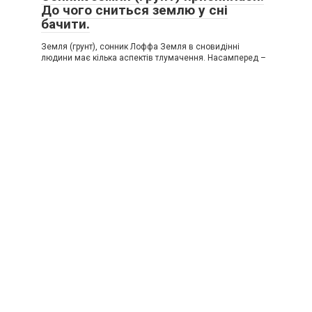
До чого сниться землю у сні
бачити.
Земля (грунт), сонник Лоффа Земля в сновидінні
людини має кілька аспектів тлумачення. Насамперед –