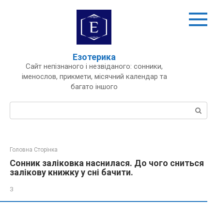
Перейти
до
вмісту
Езотерика
Сайт непізнаного і незвіданого: сонники,
іменослов, прикмети, місячний календар та
багато іншого
Пошук:
Головна Сторінка
Сонник заліковка наснилася. До чого сниться
залікову книжку у сні бачити.
З