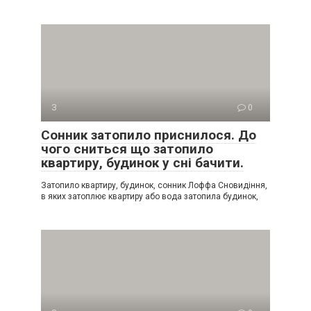
З
0
Сонник затопило приснилося. До
чого сниться що затопило
квартиру, будинок у сні бачити.
Затопило квартиру, будинок, сонник Лоффа Сновидіння,
в яких затоплює квартиру або вода затопила будинок,