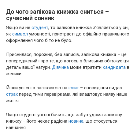
До чого залікова книжка сниться –
сучасний сонник
Якщо ви не
студент
, то залікова книжка з’являється у сні,
як
символ
умовності, пристрасті до офіційно правильного
оформлення чого б то не було.
Приснилася, порожня, без записів, залікова книжка – це
попереджений і про те, що когось з близьких обтяжує ця
деталь вашої натури.
Дівчина
може втратити
кандидата
в
женихи.
Йшли уві сні з заліковкою на
іспит
– сновидіння видає
страх
перед тими перевірками, які влаштовує наяву наше
життя.
Якщо студент уві сні бачить, що забув удома залікову
книжку – його чекає радісна
новина
, що стосується
навчання.