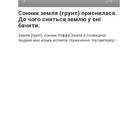
З
0
Сонник земля (грунт) приснилася.
До чого сниться землю у сні
бачити.
Земля (грунт), сонник Лоффа Земля в сновидінні
людини має кілька аспектів тлумачення. Насамперед –