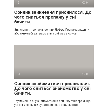
З
0
Сонник зникнення приснилося. До
чого сниться пропажу у сні
бачити.
Зникнення, пропажа, сонник Лоффа Пропажа людини
або яких-небудь предметів у сні має в основі
З
0
Сонник знайомитися приснилося.
До чого сниться знайомство у сні
бачити.
Тлумачення сну знайомитися в соннику Міллера Якщо
уві сні у жінки відбувається нове знайомство