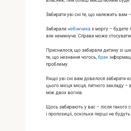
власник, тим більш масштабним буде 
Забирати уві сні те, що належить вам 
Забирали
небіжчика
з моргу – будете 
але неминуче. Справа може стосуватис
Приснилося, що забирали дитину зі ш
те, що незнання чогось,
брак
інформаці
проблему.
Якщо уві сні вам довелося забирати к
цього місця місця, питного закладу –
між двох вогнів.
Щось забирають у вас – після такого 
і пропозиції, оскільки перші не будуть