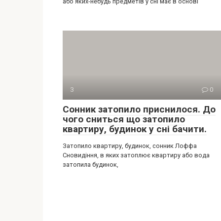
або яких-небудь предметів у сні має в основі
З
0
Сонник затопило приснилося. До
чого сниться що затопило
квартиру, будинок у сні бачити.
Затопило квартиру, будинок, сонник Лоффа
Сновидіння, в яких затоплює квартиру або вода
затопила будинок,