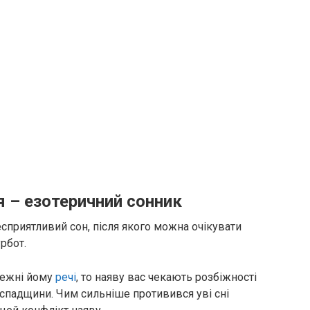
я – езотеричний сонник
есприятливий сон, після якого можна очікувати
рбот.
алежні йому
речі
, то наяву вас чекають розбіжності
 спадщини. Чим сильніше противився уві сні