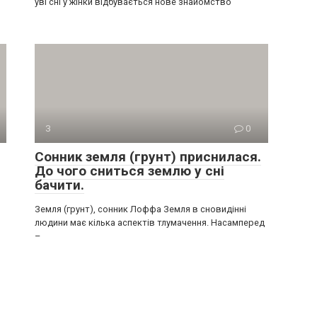
уві сні у жінки відбувається нове знайомство
З
0
Сонник земля (грунт) приснилася.
До чого сниться землю у сні
бачити.
Земля (грунт), сонник Лоффа Земля в сновидінні
людини має кілька аспектів тлумачення. Насамперед
–