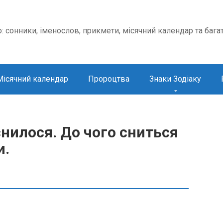
о: сонники, іменослов, прикмети, місячний календар та бага
Місячний календар
Пророцтва
Знаки Зодіаку
нилося. До чого сниться
и.