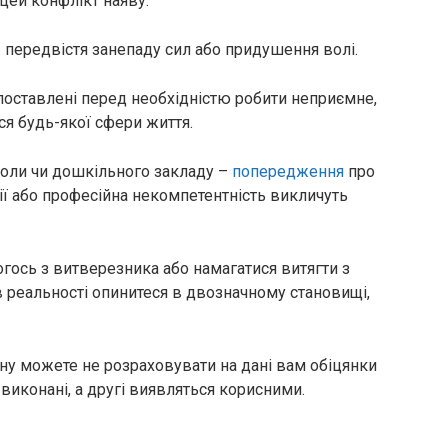
цей конфлікт наяву.
– передвістя занепаду сил або придушення волі.
поставлені перед необхідністю робити неприємне,
я будь-якої сфери життя.
коли чи дошкільного закладу –
попередження
про
ї або професійна некомпетентність викличуть
огось з витверезника або намагатися витягти з
 в реальності опинитеся в двозначному становищі,
сну можете не розраховувати на дані вам обіцянки
 виконані, а другі виявляться корисними.