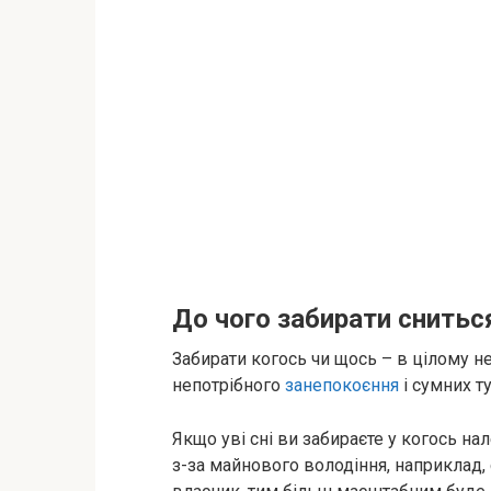
До чого забирати снитьс
Забирати когось чи щось – в цілому н
непотрібного
занепокоєння
і сумних ту
Якщо уві сні ви забираєте у когось н
з-за майнового володіння, наприклад,