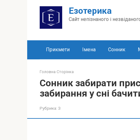
Перейти
Езотерика
до
вмісту
Сайт непізнаного і незвіданог
Прикмети
Імена
Сонник
Головна Сторінка
Сонник забирати прис
забирання у сні бачит
Рубрика:
З