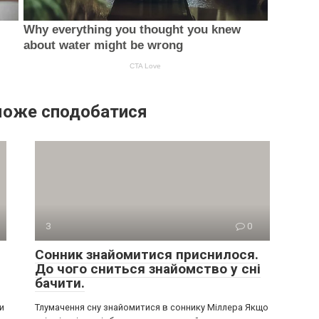
може сподобатися
З
0
Сонник знайомитися приснилося.
До чого сниться знайомство у сні
бачити.
и
Тлумачення сну знайомитися в соннику Міллера Якщо