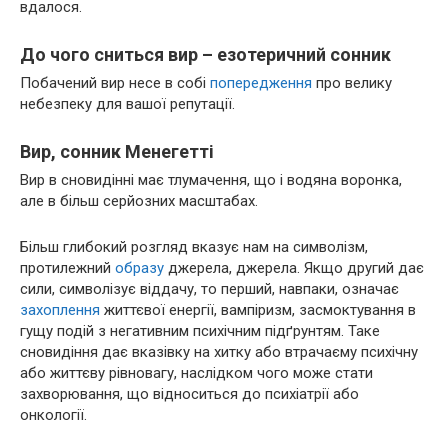
вдалося.
До чого сниться вир – езотеричний сонник
Побачений вир несе в собі
попередження
про велику
небезпеку для вашої репутації.
Вир, сонник Менегетті
Вир в сновидінні має тлумачення, що і водяна воронка,
але в більш серйозних масштабах.
Більш глибокий розгляд вказує нам на символізм,
протилежний
образу
джерела, джерела. Якщо другий дає
сили, символізує віддачу, то перший, навпаки, означає
захоплення
життєвої енергії, вампіризм, засмоктування в
гущу подій з негативним психічним підґрунтям. Таке
сновидіння дає вказівку на хитку або втрачаєму психічну
або життєву рівновагу, наслідком чого може стати
захворювання, що відноситься до психіатрії або
онкології.