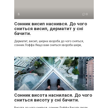
В
0
Сонник висип наснився. До чого
сниться висип, дерматит у сні
бачити.
Дерматит, висип, шкірна хвороба до чого сняться,
сонник Лоффа Якщо вам сниться хвороба шкіри,
В
0
Сонник висота наснилася. До чого
сниться висоту у сні бачити.
Висота до чого сниться, сонник Лоффа Висоту люди