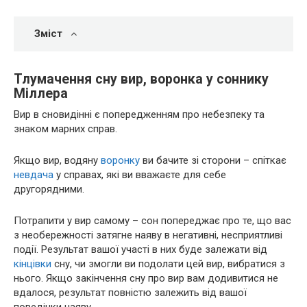
Зміст
Тлумачення сну вир, воронка у соннику
Міллера
Вир в сновидінні є попередженням про небезпеку та
знаком марних справ.
Якщо вир, водяну
воронку
ви бачите зі сторони – спіткає
невдача
у справах, які ви вважаєте для себе
другорядними.
Потрапити у вир самому – сон попереджає про те, що вас
з необережності затягне наяву в негативні, несприятливі
події. Результат вашої участі в них буде залежати від
кінцівки
сну, чи змогли ви подолати цей вир, вибратися з
нього. Якщо закінчення сну про вир вам додивитися не
вдалося, результат повністю залежить від вашої
поведінки наяву.