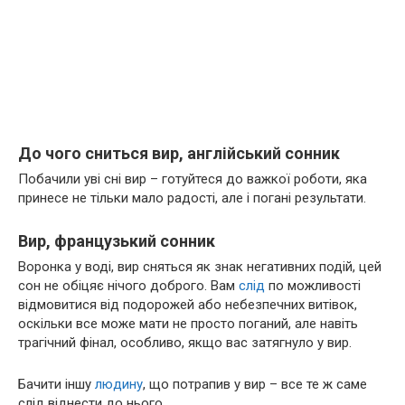
До чого сниться вир, англійський сонник
Побачили уві сні вир – готуйтеся до важкої роботи, яка
принесе не тільки мало радості, але і погані результати.
Вир, французький сонник
Воронка у воді, вир сняться як знак негативних подій, цей
сон не обіцяє нічого доброго. Вам
слід
по можливості
відмовитися від подорожей або небезпечних витівок,
оскільки все може мати не просто поганий, але навіть
трагічний фінал, особливо, якщо вас затягнуло у вир.
Бачити іншу
людину
, що потрапив у вир – все те ж саме
слід віднести до нього.