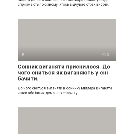
сприймають по-різному, хтось відчуває страх висоти,
В
0
Сонник виганяти приснилося. До
чого сниться як виганяють у сні
бачити.
До чого сниться виганяти в соннику Міллера Виганяти
кішок або інших домашніх тварин у