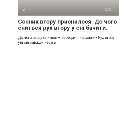
В
0
Сонник вгору приснилося. До чого
сниться рух вгору у сні бачити.
До чого вгору сниться – езотеричний сонник Рух вгору
уві сні завжди несе в