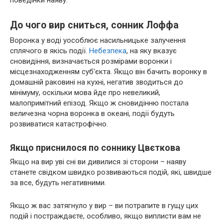
До чого вир сниться, сонник Лоффа
Воронка у воді уособлює насильницьке залучення
сплячого в якісь події.
Небезпека
, на яку вказує
сновидіння, визначається розмірами воронки і
місцезнаходженням суб’єкта. Якщо він бачить воронку в
домашній раковині на кухні, негатив зводиться до
мінімуму, оскільки мова йде про невеликий,
малопримітний епізод. Якщо ж сновидінню постала
величезна чорна воронка в океані, події будуть
розвиватися катастрофічно.
Якщо приснилося по соннику Цвєткова
Якщо на вир уві сні ви дивилися зі сторони – наяву
станете свідком швидко розвиваються подій, які, швидше
за все, будуть негативними.
Якщо ж вас затягнуло у вир – ви потрапите в гущу цих
подій і постраждаєте, особливо, якщо виплисти вам не