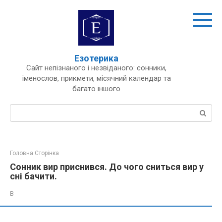
Перейти
до
вмісту
Езотерика
Сайт непізнаного і незвіданого: сонники,
іменослов, прикмети, місячний календар та
багато іншого
Пошук:
Головна Сторінка
Сонник вир приснився. До чого сниться вир у
сні бачити.
В