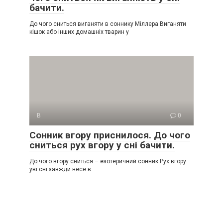
бачити.
До чого сниться виганяти в соннику Міллера Виганяти
кішок або інших домашніх тварин у
В
0
Сонник вгору приснилося. До чого
сниться рух вгору у сні бачити.
До чого вгору сниться – езотеричний сонник Рух вгору
уві сні завжди несе в