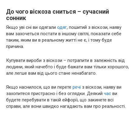
До чого віскоза сниться – сучасний
сонник
Якщо уві сні ви одягали
одяг
, пошитий з віскози, наяву
вам захочеться постати в іншому світлі, показати себе
таким, яким ви в реальному житті не є, і тому буде
причина.
Купувати вироби з віскози – потрапити в залежність від
людини, який начебто і буде бажати вам тільки хорошого,
але легше вам від цього стане ненабагато.
Якщо наснилося, що ви перете
речі
з віскози, наяву ви
захопитеся пристрасно і без оглядки. Деякий
час
ви
будете перебувати в такій ейфорії, що закинете всі
справи, але вони швидко нагадають вам про реальності.