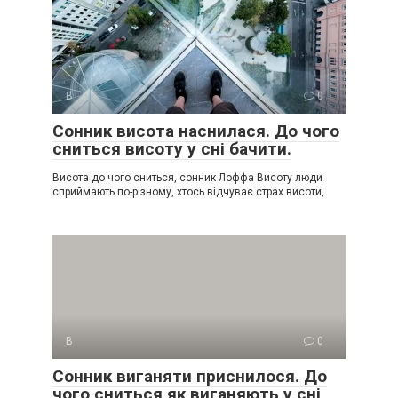
В
0
Сонник висота наснилася. До чого
сниться висоту у сні бачити.
Висота до чого сниться, сонник Лоффа Висоту люди
сприймають по-різному, хтось відчуває страх висоти,
В
0
Сонник виганяти приснилося. До
чого сниться як виганяють у сні