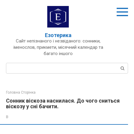
Перейти
до
вмісту
Езотерика
Сайт непізнаного і незвіданого: сонники,
іменослов, прикмети, місячний календар та
багато іншого
Пошук:
Головна Сторінка
Сонник віскоза наснилася. До чого сниться
віскозу у сні бачити.
В