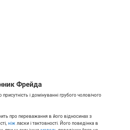
онник Фрейда
о присутність і домінуванні грубого чоловічого
орить про переважання в його відносинах з
сті,
ніж
ласки і тактовності. Його поведінка в