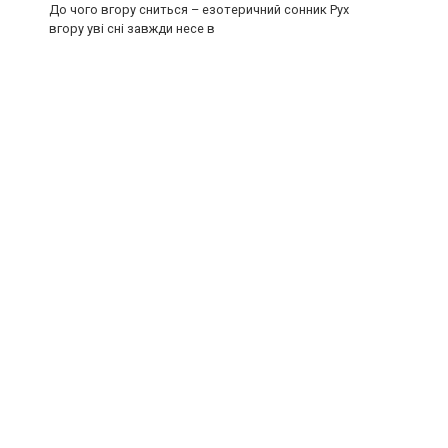
До чого вгору сниться – езотеричний сонник Рух
вгору уві сні завжди несе в