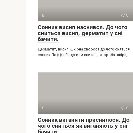
В
0
Сонник висип наснився. До чого
сниться висип, дерматит у сні
бачити.
Дерматит, висип, шкірна хвороба до чого сняться,
сонник Лоффа Якщо вам сниться хвороба шкіри,
В
0
Сонник виганяти приснилося. До
чого сниться як виганяють у сні
бачити.