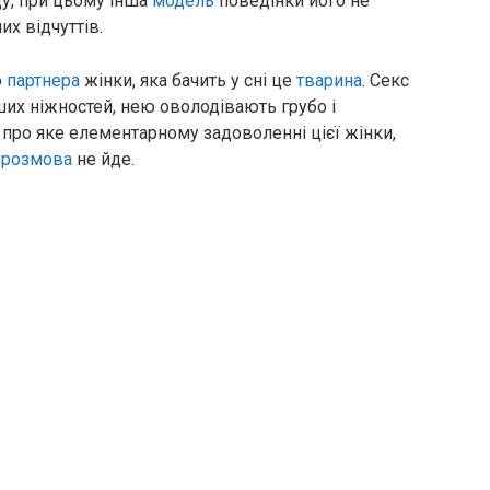
аду, при цьому інша
модель
поведінки його не
их відчуттів.
о
партнера
жінки, яка бачить у сні це
тварина
. Секс
нших ніжностей, нею оволодівають грубо і
і про яке елементарному задоволенні цієї жінки,
,
розмова
не йде.