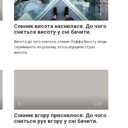
В
0
Сонник висота наснилася. До чого
сниться висоту у сні бачити.
Висота до чого сниться, сонник Лоффа Висоту люди
сприймають по-різному, хтось відчуває страх
висоти,
В
0
Сонник вгору приснилося. До чого
сниться рух вгору у сні бачити.