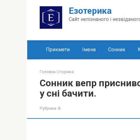
Перейти
Езотерика
до
вмісту
Сайт непізнаного і незвіданог
Прикмети
Імена
Сонник
Головна Сторінка
Сонник вепр приснивс
у сні бачити.
Рубрика:
В