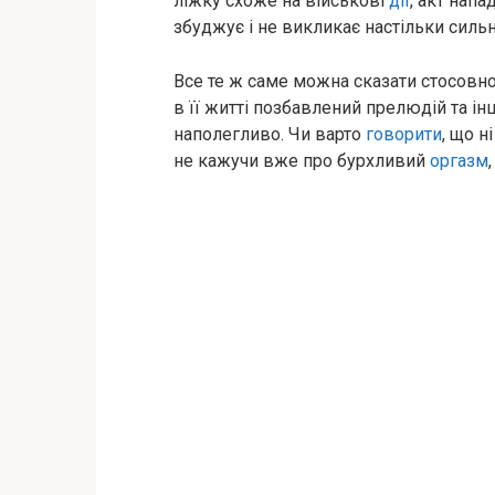
ліжку схоже на військові
дії
, акт нап
збуджує і не викликає настільки сильн
Все те ж саме можна сказати стосовн
в її житті позбавлений прелюдій та і
наполегливо. Чи варто
говорити
, що н
не кажучи вже про бурхливий
оргазм