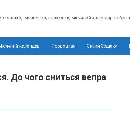
о: сонники, іменослов, прикмети, місячний календар та бага
Місячний календар
Пророцтва
Знаки Зодіаку
я. До чого сниться вепра