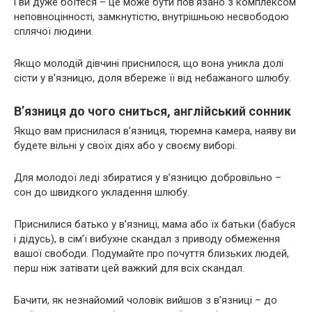
і ви дуже боїтеся – це може бути пов’язано з комплексом
неповноцінності, замкнутістю, внутрішньою несвободою
сплячої людини.
Якщо молодій дівчині приснилося, що вона уникла долі
сісти у в’язницю, доля вбереже її від небажаного шлюбу.
В’язниця до чого сниться, англійський сонник
Якщо вам приснилася в’язниця, тюремна камера, наяву ви
будете вільні у своїх діях або у своєму виборі.
Для молодої леді збиратися у в’язницю добровільно –
сон до швидкого укладення шлюбу.
Приснилися батько у в’язниці, мама або їх батьки (бабуся
і дідусь), в сім’ї вибухне скандал з приводу обмеження
вашої свободи. Подумайте про почуття близьких людей,
перш ніж затівати цей важкий для всіх скандал.
Бачити, як незнайомий чоловік вийшов з в’язниці – до