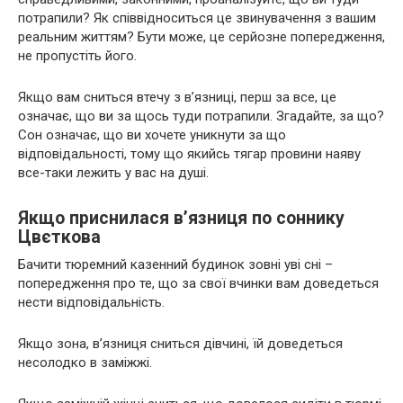
потрапили? Як співвідноситься це звинувачення з вашим
реальним життям? Бути може, це серйозне попередження,
не пропустіть його.
Якщо вам сниться втечу з в’язниці, перш за все, це
означає, що ви за щось туди потрапили. Згадайте, за що?
Сон означає, що ви хочете уникнути за що
відповідальності, тому що якийсь тягар провини наяву
все-таки лежить у вас на душі.
Якщо приснилася в’язниця по соннику
Цвєткова
Бачити тюремний казенний будинок зовні уві сні –
попередження про те, що за свої вчинки вам доведеться
нести відповідальність.
Якщо зона, в’язниця сниться дівчині, їй доведеться
несолодко в заміжжі.