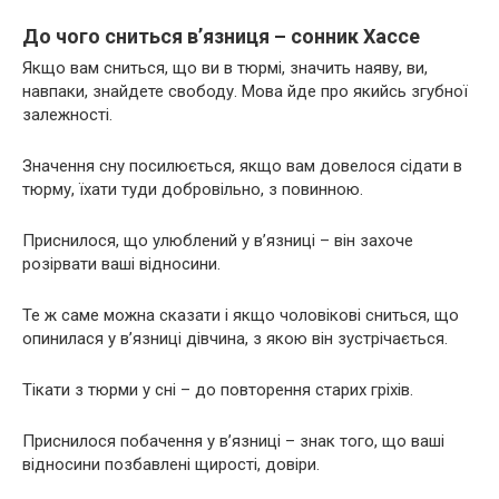
До чого сниться в’язниця – сонник Хассе
Якщо вам сниться, що ви в тюрмі, значить наяву, ви,
навпаки, знайдете свободу. Мова йде про якийсь згубної
залежності.
Значення сну посилюється, якщо вам довелося сідати в
тюрму, їхати туди добровільно, з повинною.
Приснилося, що улюблений у в’язниці – він захоче
розірвати ваші відносини.
Те ж саме можна сказати і якщо чоловікові сниться, що
опинилася у в’язниці дівчина, з якою він зустрічається.
Тікати з тюрми у сні – до повторення старих гріхів.
Приснилося побачення у в’язниці – знак того, що ваші
відносини позбавлені щирості, довіри.