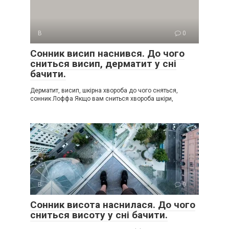
В
0
Сонник висип наснився. До чого
сниться висип, дерматит у сні
бачити.
Дерматит, висип, шкірна хвороба до чого сняться,
сонник Лоффа Якщо вам сниться хвороба шкіри,
В
0
Сонник висота наснилася. До чого
сниться висоту у сні бачити.