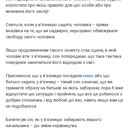
клопотати про якісь привілеї для цієї особи або про
визнання його заслуг.
Сниться, коли у в’язницю садять чоловіка – пряма
вказівка на те, що ви надмірно, нерозумно обмежувати
свободу свого чоловіка.
Якщо продовженням такого сюжету стає сцена, в якій
чоловік втік з в’язниці, сон попереджає, що така тактика
поведінки закінчиться його відходом з сім’ї.
Приснилося, що у в’язницю посадили
маму
або що
батько сидить у в’язниці – такий сон означає, що ви
тримаєте образу на батьків за якісь заборони, пора б вже
відпустити цю ситуацію і пройняти, що все це робилося з
добрих спонукань і від любові до вас, навіть якщо вам це
не подобалося.
Бачити уві сні, як у в’язницю забирають вашого
начальника – до зміни керівництва.