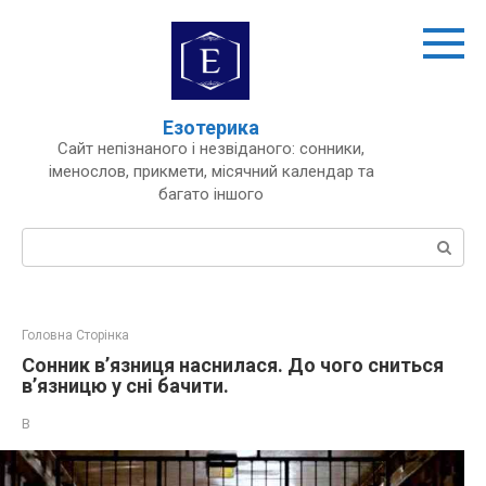
Перейти
до
вмісту
Езотерика
Сайт непізнаного і незвіданого: сонники,
іменослов, прикмети, місячний календар та
багато іншого
Пошук:
Головна Сторінка
Сонник в’язниця наснилася. До чого сниться
в’язницю у сні бачити.
В