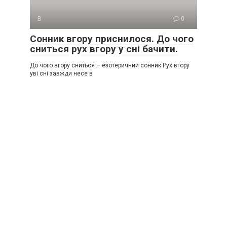
В
0
Сонник вгору приснилося. До чого
сниться рух вгору у сні бачити.
До чого вгору сниться – езотеричний сонник Рух вгору
уві сні завжди несе в