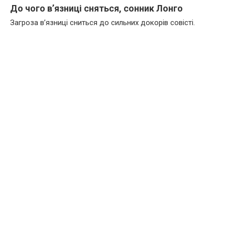
До чого в’язниці сняться, сонник Лонго
Загроза в’язниці сниться до сильних докорів совісті.