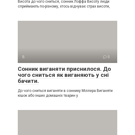
Висота до чого сниться, сонник Лоффа Висоту люди
сприймають по-різному, хтось відчуває страх висоти,
В
0
Сонник виганяти приснилося. До
чого сниться як виганяють у сні
бачити.
До чого сниться виганяти в соннику Міллера Виганяти
кішок або інших домашніх тварин у