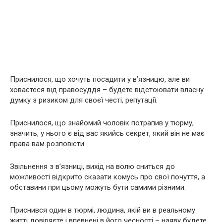
Приснилося, що хочуть посадити у в’язницю, але ви
ховаєтеся від правосуддя – будете відстоювати власну
думку з ризиком для своєї честі, репутації.
Приснилося, що знайомий чоловік потрапив у тюрму,
значить, у нього є від вас якийсь секрет, який він не має
права вам розповісти.
Звільнення з в’язниці, вихід на волю сниться до
можливості відкрито сказати комусь про свої почуття, а
обставини при цьому можуть бути самими різними.
Приснився один в тюрмі, людина, якій ви в реальному
житті довіряєте і впевнені в його чесності – наяву будете