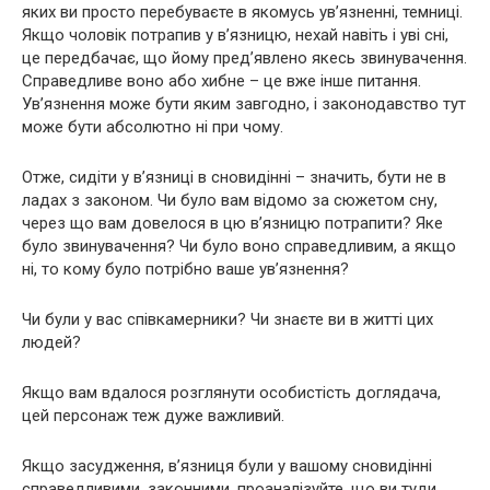
яких ви просто перебуваєте в якомусь ув’язненні, темниці.
Якщо чоловік потрапив у в’язницю, нехай навіть і уві сні,
це передбачає, що йому пред’явлено якесь звинувачення.
Справедливе воно або хибне – це вже інше питання.
Ув’язнення може бути яким завгодно, і законодавство тут
може бути абсолютно ні при чому.
Отже, сидіти у в’язниці в сновидінні – значить, бути не в
ладах з законом. Чи було вам відомо за сюжетом сну,
через що вам довелося в цю в’язницю потрапити? Яке
було звинувачення? Чи було воно справедливим, а якщо
ні, то кому було потрібно ваше ув’язнення?
Чи були у вас співкамерники? Чи знаєте ви в житті цих
людей?
Якщо вам вдалося розглянути особистість доглядача,
цей персонаж теж дуже важливий.
Якщо засудження, в’язниця були у вашому сновидінні
справедливими, законними, проаналізуйте, що ви туди