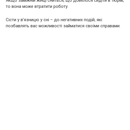
Якщо заміжній жінці сниться, що довелося сидіти в тюрмі,
то вона може втратити роботу.
Сісти у в’язницю у сні – до негативних подій, які
позбавлять вас можливості займатися своїми справами.