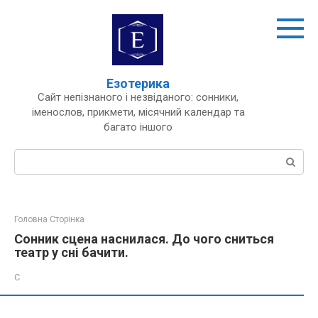
Перейти
до
вмісту
Езотерика
Сайт непізнаного і незвіданого: сонники,
іменослов, прикмети, місячний календар та
багато іншого
Пошук:
Головна Сторінка
Сонник сцена наснилася. До чого сниться
театр у сні бачити.
С