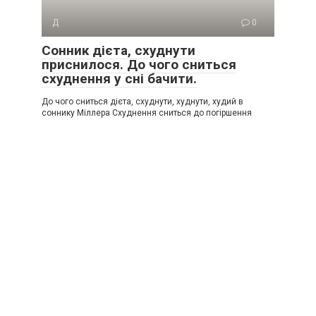
Д
0
Сонник дієта, схуднути
приснилося. До чого сниться
схуднення у сні бачити.
До чого сниться дієта, схуднути, худнути, худий в
соннику Міллера Схуднення сниться до погіршення