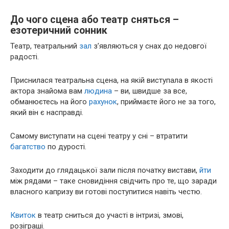
До чого сцена або театр сняться –
езотеричний сонник
Театр, театральний
зал
з’являються у снах до недовгої
радості.
Приснилася театральна сцена, на якій виступала в якості
актора знайома вам
людина
– ви, швидше за все,
обманюєтесь на його
рахунок
, приймаєте його не за того,
який він є насправді.
Самому виступати на сцені театру у сні – втратити
багатство
по дурості.
Заходити до глядацької зали після початку вистави,
йти
між рядами – таке сновидіння свідчить про те, що заради
власного капризу ви готові поступитися навіть честю.
Квиток
в театр сниться до участі в інтризі, змові,
розіграші.