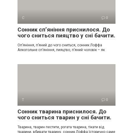
С
0
Сонник сп’яніння приснилося. До
чого сниться пияцтво у сні бачити.
Оп’яніння, п’яний до чого сниться, сонник Лоффа
Алкогольне сп’яніння, пияцтво, п’яний чоловік – як
Т
0
Сонник тварина приснилося. До
чого сниться тварин у сні бачити.
Тварина, тварин пестити, рогата тварина, тікати від
тварини, вбивати тварину, сонник Лоффа Історично саме