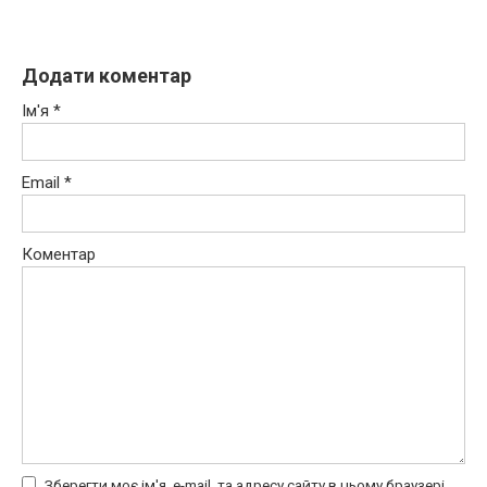
Додати коментар
Ім'я
*
Email
*
Коментар
Зберегти моє ім'я, e-mail, та адресу сайту в цьому браузері