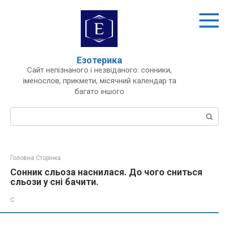
Перейти
до
вмісту
Езотерика
Сайт непізнаного і незвіданого: сонники,
іменослов, прикмети, місячний календар та
багато іншого
Пошук:
Головна Сторінка
Сонник сльоза наснилася. До чого сниться
сльози у сні бачити.
С