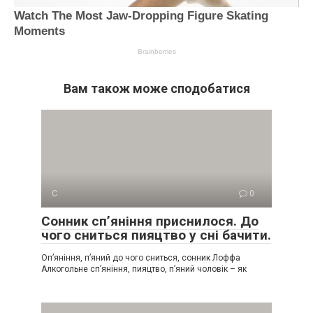
Вам також може сподобатися
С
0
Сонник сп’яніння приснилося. До
чого сниться пияцтво у сні бачити.
Оп’яніння, п’яний до чого сниться, сонник Лоффа
Алкогольне сп’яніння, пияцтво, п’яний чоловік – як