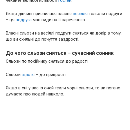
чекайте великої кількості
гостей
.
Якщо дівчині приснилася власне
весілля
і сльози подруги
– ця
подруга
має види на її нареченого.
Власні сльози на весіллі подруги сняться як докір в тому,
що ви схильні до почуття заздрості.
До чого сльози сняться – сучасний сонник
Сльози по покійнику сняться до радості.
Сльози
щастя
– до прикрості.
Якщо в сні у вас із очей текли чорні сльози, то ви погано
думаєте про людей навколо.