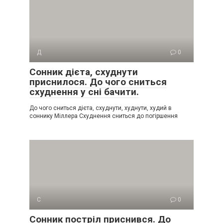
Д
0
Сонник дієта, схуднути
приснилося. До чого сниться
схуднення у сні бачити.
До чого сниться дієта, схуднути, худнути, худий в
соннику Міллера Схуднення сниться до погіршення
С
0
Сонник постріл приснився. До