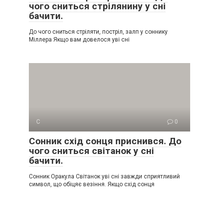
чого сниться стрілянину у сні
бачити.
До чого сниться стріляти, постріл, залп у соннику
Міллера Якщо вам довелося уві сні
С
0
Сонник схід сонця приснився. До
чого сниться світанок у сні
бачити.
Сонник Оракула Світанок уві сні завжди сприятливий
символ, що обіцяє везіння. Якщо схід сонця