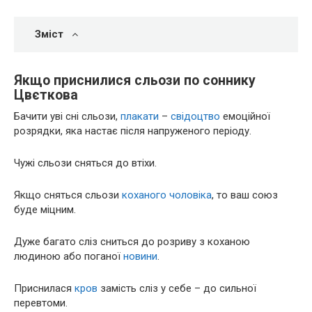
Зміст
Якщо приснилися сльози по соннику
Цвєткова
Бачити уві сні сльози,
плакати
–
свідоцтво
емоційної
розрядки, яка настає після напруженого періоду.
Чужі сльози сняться до втіхи.
Якщо сняться сльози
коханого
чоловіка
, то ваш союз
буде міцним.
Дуже багато сліз сниться до розриву з коханою
людиною або поганої
новини
.
Приснилася
кров
замість сліз у себе – до сильної
перевтоми.