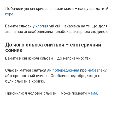
Побачили уві сні криваві сльози мами – наяву завдати їй
горе
.
Бачити сльози у
хлопця
уві сні – вказівка на те, що доля
звела вас зі слабовільним і слабохарактерною людиною.
До чого сльоза сниться – езотеричний
сонник
Бачити в сні жіночі сльози – до неприємностей.
Сльози матері сняться як
попередження
про
небезпеку
,
або про поганий вчинок. Особливо недобре, якщо це
були сльози з кров’ю.
Приснилися чоловічі сльози – може померти
мама
.