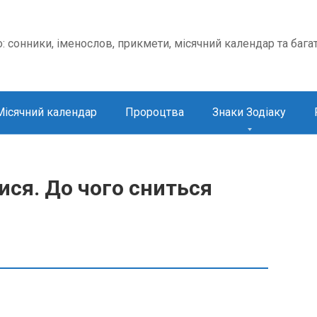
о: сонники, іменослов, прикмети, місячний календар та бага
Місячний календар
Пророцтва
Знаки Зодіаку
ся. До чого сниться