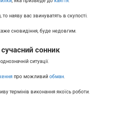
милки
, яка призведе до
каяття
.
 то наяву вас звинуватять в скупості.
 каже сновидіння, буде недовгим.
 сучасний сонник
однозначній ситуації.
ження
про можливий
обман
.
иву термінів виконання якоїсь роботи.