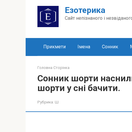
Перейти
Езотерика
до
вмісту
Сайт непізнаного і незвіданог
Прикмети
Імена
Сонник
Головна Сторінка
Сонник шорти наснили
шорти у сні бачити.
Рубрика:
Ш