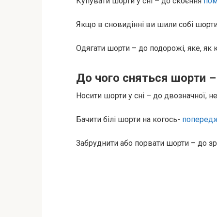
Купувати шорти у сні – до скоєння
по
Якщо в сновидінні ви шили собі шорти,
Одягати шорти – до подорожі, яке, як
До чого сняться шорти –
Носити шорти у сні – до двозначної, не
Бачити білі шорти на когось-
поперед
Забруднити або порвати шорти – до зр