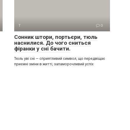
Т
0
Сонник штори, портьєри, тюль
наснилися. До чого сниться
фіранки у сні бачити.
Тюль уві сні — сприятливий символ, що передвіщає
приємні зміни в житті, запаморочливий успіх