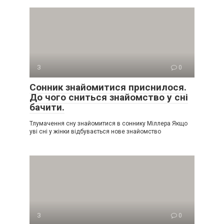
З
0
Сонник знайомитися приснилося.
До чого сниться знайомство у сні
бачити.
Тлумачення сну знайомитися в соннику Міллера Якщо
уві сні у жінки відбувається нове знайомство
З
0