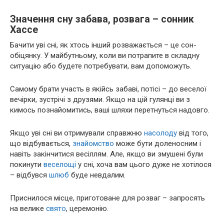
Значення сну забава, розвага – сонник
Хассе
Бачити уві сні, як хтось інший розважається – це сон-
обіцянку. У майбутньому, коли ви потрапите в складну
ситуацію або будете потребувати, вам допоможуть.
Самому брати участь в якійсь забаві, потісі – до веселої
вечірки, зустрічі з друзями. Якщо на цій гулянці ви з
кимось познайомитись, ваші шляхи перетнуться надовго.
Якщо уві сні ви отримували справжню
насолоду
від того,
що відбувається,
знайомство
може бути доленосним і
навіть закінчитися весіллям. Але, якщо ви змушені були
покинути
веселощі
у сні, хоча вам цього дуже не хотілося
– відбувся
шлюб
буде невдалим.
Приснилося місце, приготоване для розваг – запросять
на велике
свято
, церемонію.