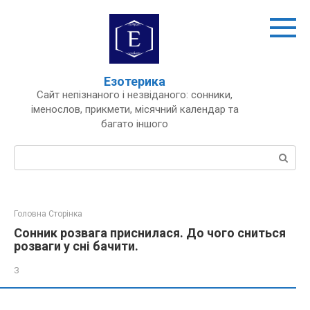
Перейти
до
вмісту
Езотерика
Сайт непізнаного і незвіданого: сонники,
іменослов, прикмети, місячний календар та
багато іншого
Пошук:
Головна Сторінка
Сонник розвага приснилася. До чого сниться
розваги у сні бачити.
З