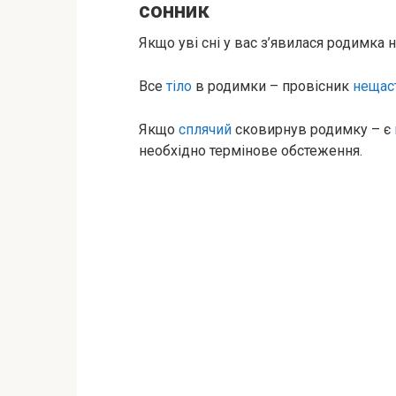
сонник
Якщо уві сні у вас з’явилася родимка н
Все
тіло
в родимки – провісник
нещас
Якщо
сплячий
сковирнув родимку – є
необхідно термінове обстеження.