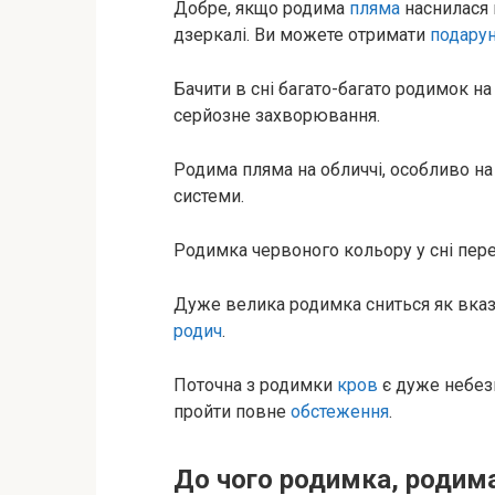
Добре, якщо родима
пляма
наснилася 
дзеркалі. Ви можете отримати
подару
Бачити в сні багато-багато родимок на
серйозне захворювання.
Родима пляма на обличчі, особливо на
системи.
Родимка червоного кольору у сні пе
Дуже велика родимка сниться як вказів
родич
.
Поточна з родимки
кров
є дуже небез
пройти повне
обстеження
.
До чого родимка, родима