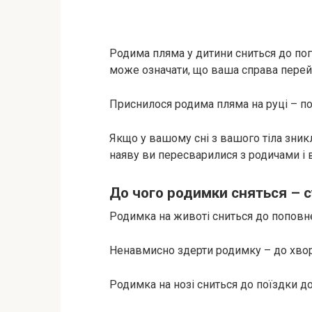
Родима пляма у дитини сниться до пог
може означати, що ваша справа перейд
Приснилося родима пляма на руці – под
Якщо у вашому сні з вашого тіла зникл
наяву ви пересварилися з родичами і 
До чого родимки сняться – 
Родимка на животі сниться до поповне
Ненавмисно здерти родимку – до хво
Родимка на нозі сниться до поїздки до