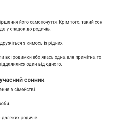
іршення його самопочуття. Крім того, такий сон
е у спадок до родичів.
ружіться з кимось із рідних.
и всі родимки або якась одна, але примітна, то
віддалилися один від одного.
сучасний сонник
ння в сімействі.
роби.
 далеких родичів.