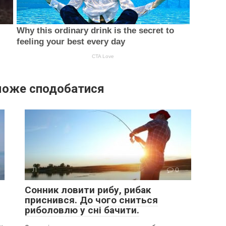
може сподобатися
Л
0
Сонник ловити рибу, рибак
приснився. До чого сниться
риболовлю у сні бачити.