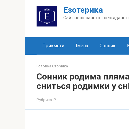
Перейти
Езотерика
до
вмісту
Сайт непізнаного і незвіданог
Прикмети
Імена
Сонник
Головна Сторінка
Сонник родима пляма
сниться родимки у сні
Рубрика:
Р