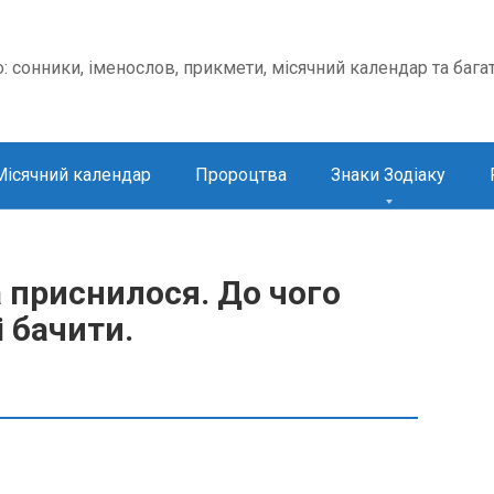
о: сонники, іменослов, прикмети, місячний календар та бага
Місячний календар
Пророцтва
Знаки Зодіаку
 приснилося. До чого
 бачити.