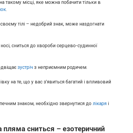
на такому місці, яке можна побачити тільки в
нок
.
 своєму тілі – недобрий знак, може наздогнати
 носі, сниться до хвороби серцево-судинної
редвіщає
зустріч
з неприємним родичем.
ку на те, що у вас з’явиться багатий і впливовий
печним знаком, необхідно звернутися до
лікаря
і
 пляма сниться – езотеричний