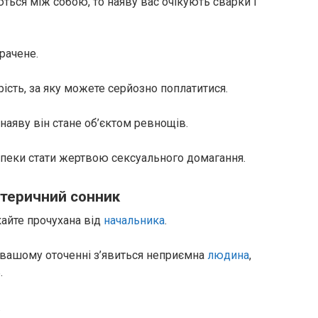
’ються між собою, то наяву вас очікують сварки і
рачене.
рість, за яку можете серйозно поплатитися.
наяву він стане об’єктом ревнощів.
зпеки стати жертвою сексуального домагання.
отеричний сонник
кайте прочухана від
начальника
.
у вашому оточенні з’явиться неприємна
людина
,
.
.