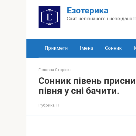
Перейти
Езотерика
до
вмісту
Сайт непізнаного і незвіданог
Прикмети
Імена
Сонник
Головна Сторінка
Сонник півень присни
півня у сні бачити.
Рубрика:
П