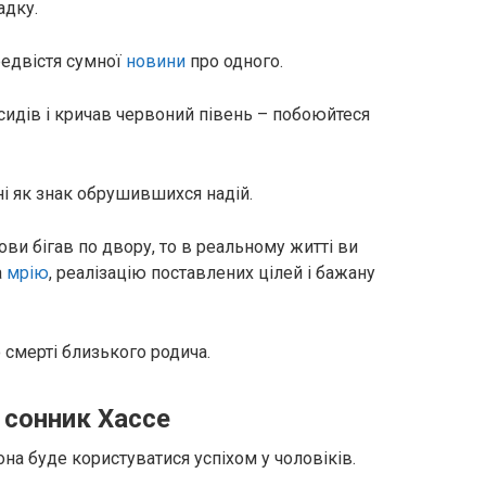
адку.
редвістя сумної
новини
про одного.
сидів і кричав червоний півень – побоюйтеся
ні як знак обрушившихся надій.
ови бігав по двору, то в реальному житті ви
а
мрію
, реалізацію поставлених цілей і бажану
 смерті близького родича.
 сонник Хассе
она буде користуватися успіхом у чоловіків.