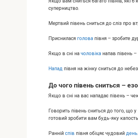
Якщо вам сниться багато півнів, які б
суперництво.
Мертвий півень сниться до сліз про вт
Приснилася
голова
півня – зробите ду
Якщо в сні на
чоловіка
напав півень – 
Напад
півня на жінку сниться до небе
До чого півень сниться – ез
Якщо в сні на вас нападає півень – че
Говорить півень сниться до того, що 
готовий зробити вам будь-яку капость
Ранній
спів
півня обіцяє чудовий
день