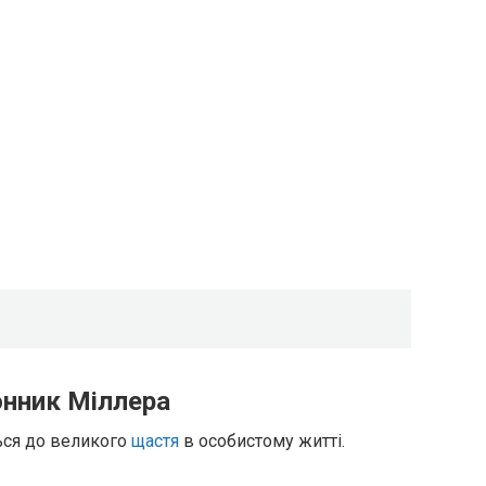
онник Міллера
ться до великого
щастя
в особистому житті.