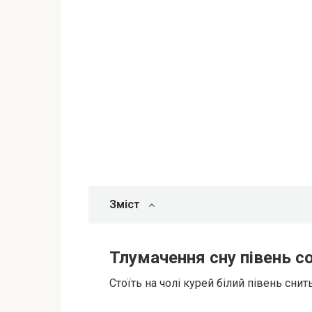
Зміст
Тлумачення сну півень с
Стоїть на чолі курей білий півень сни