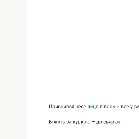
Приснився несе
яйця
півень – все у в
Біжить за куркою – до сварки.