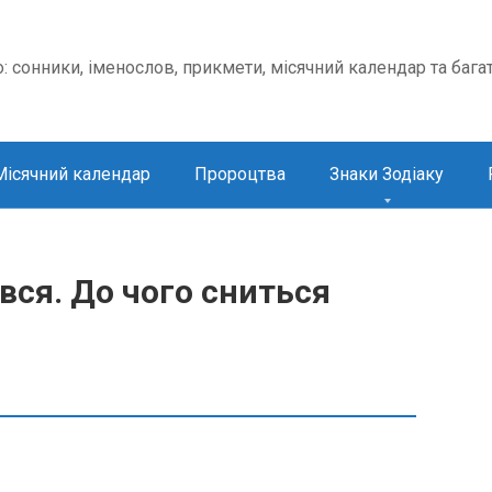
о: сонники, іменослов, прикмети, місячний календар та бага
Місячний календар
Пророцтва
Знаки Зодіаку
вся. До чого сниться