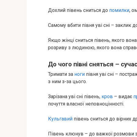
Дохлий півень сниться до
помилки
, о
Самому вбити півня уві сні – заклик д
Якщо жінці сниться півень, якого вона
розриву з людиною, якого вона справ
До чого півні сняться – суча
Тримати за
ноги
півня уві сні – постр
з ним з-за цього.
Зарізана уві сні півень,
кров
– видає
п
почуття власної неповноцінності.
Кульгавий
півень сниться до вірних др
Півень клюнув – до важкої розмови 