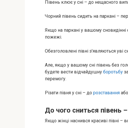
Півень клює у сні – до нещасного вип
Чорний півень сидить на паркані – пе
Якщо на паркані у вашому сновидінні 
пожежі.
Обезголовлені півні з’являються уві с
Але, якщо у вашому сні півень без гол
будете вести відчайдушну
боротьбу
з
перемогу.
Різати півня у сні – до
розставання
або
До чого сниться півень –
Якщо жінці наснився красиві півні – в