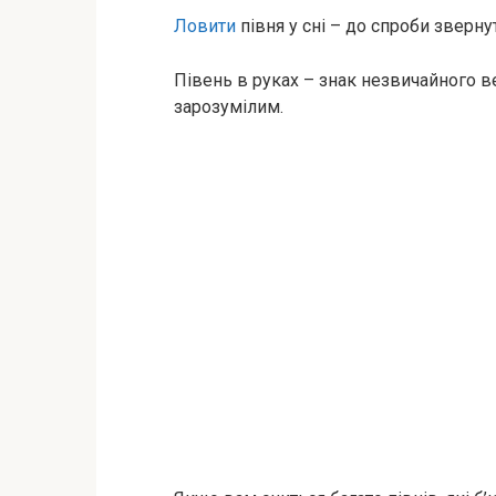
Ловити
півня у сні – до спроби зверну
Півень в руках – знак незвичайного ве
зарозумілим.