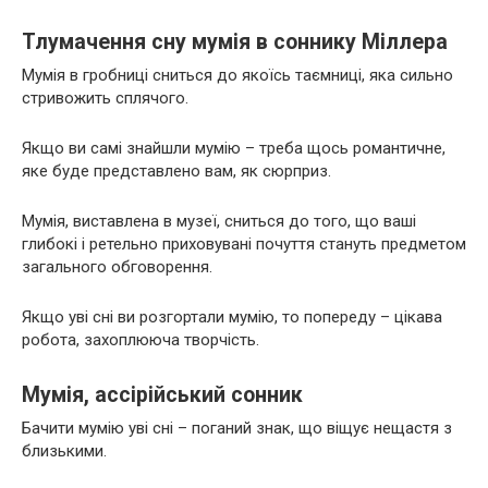
Тлумачення сну мумія в соннику Міллера
Мумія в гробниці сниться до якоїсь таємниці, яка сильно
стривожить сплячого.
Якщо ви самі знайшли мумію – треба щось романтичне,
яке буде представлено вам, як сюрприз.
Мумія, виставлена в музеї, сниться до того, що ваші
глибокі і ретельно приховувані почуття стануть предметом
загального обговорення.
Якщо уві сні ви розгортали мумію, то попереду – цікава
робота, захоплююча творчість.
Мумія, ассірійський сонник
Бачити мумію уві сні – поганий знак, що віщує нещастя з
близькими.