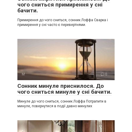
чого сниться примирення у сні
бачити.
Примирення до чого сниться, сонник Лоффа Сварка і
примирення у сні часто є перевертнями.
М
0
Сонник минуле приснилося. До
чого сниться минуле у сні бачити.
Минуле до чого сниться, сонник Лоффа Потрапити в
минуле, повернутися в події давно минулих