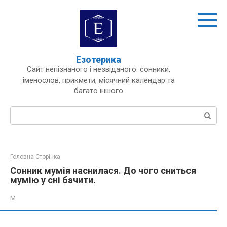
Перейти
до
вмісту
Езотерика
Сайт непізнаного і незвіданого: сонники,
іменослов, прикмети, місячний календар та
багато іншого
Пошук:
Головна Сторінка
Сонник мумія наснилася. До чого сниться
мумію у сні бачити.
М