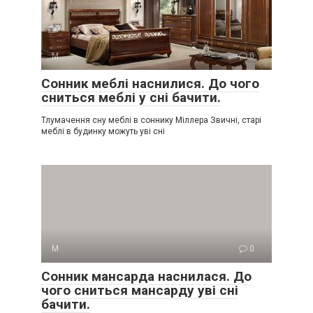
М
0
Сонник меблі наснилися. До чого
сниться меблі у сні бачити.
Тлумачення сну меблі в соннику Міллера Звичні, старі
меблі в будинку можуть уві сні
М
0
Сонник мансарда наснилася. До
чого сниться мансарду уві сні
бачити.