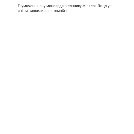
Тлумачення сну мансарда в соннику Міллера Якщо уві
сні ви виявилися на темній і