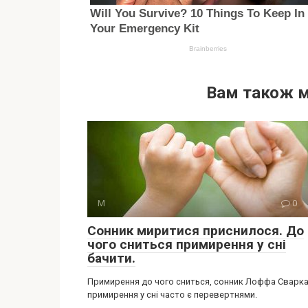
Вам також 
М
0
Сонник миритися приснилося. До
чого сниться примирення у сні
бачити.
Примирення до чого сниться, сонник Лоффа Сварка
примирення у сні часто є перевертнями.