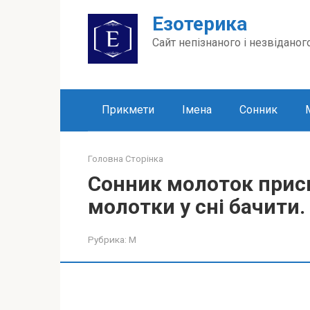
Перейти
Езотерика
до
вмісту
Сайт непізнаного і незвіданог
Прикмети
Імена
Сонник
Головна Сторінка
Сонник молоток присн
молотки у сні бачити.
Рубрика:
М