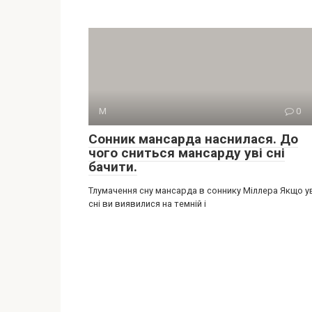
М
0
Сонник мансарда наснилася. До
чого сниться мансарду уві сні
бачити.
Тлумачення сну мансарда в соннику Міллера Якщо у
сні ви виявилися на темній і