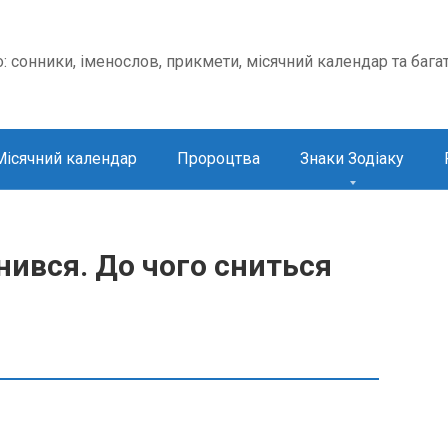
о: сонники, іменослов, прикмети, місячний календар та бага
Місячний календар
Пророцтва
Знаки Зодіаку
ився. До чого сниться