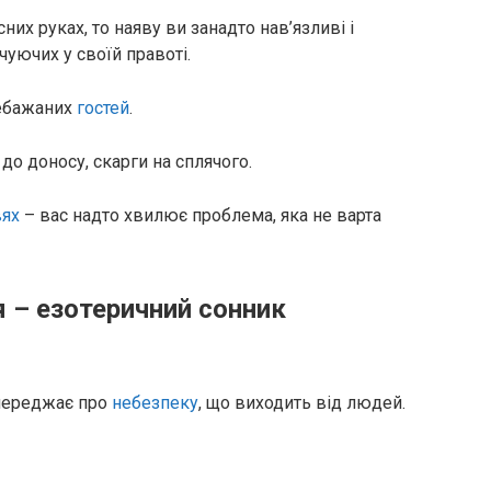
их руках, то наяву ви занадто нав’язливі і
чуючих у своїй правоті.
небажаних
гостей
.
 до доносу, скарги на сплячого.
ях
– вас надто хвилює проблема, яка не варта
 – езотеричний сонник
опереджає про
небезпеку
, що виходить від людей.