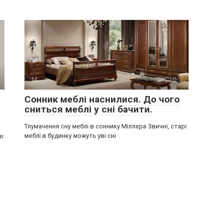
М
0
Сонник меблі наснилися. До чого
сниться меблі у сні бачити.
Тлумачення сну меблі в соннику Міллера Звичні, старі
меблі в будинку можуть уві сні
ві