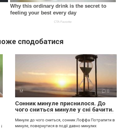
може сподобатися
М
0
Сонник минуле приснилося. До
чого сниться минуле у сні бачити.
Минуле до чого сниться, сонник Лоффа Потрапити в
минуле, повернутися в події давно минулих
 і