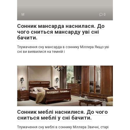
М
0
Сонник мансарда наснилася. До
чого сниться мансарду уві сні
бачити.
Тлумачення сну мансарда в соннику Міллера Якщо уві
сні ви виявилися на темній і
М
0
Сонник меблі наснилися. До чого
сниться меблі у сні бачити.
Тлумачення сну меблі в соннику Міллера Звичні, старі