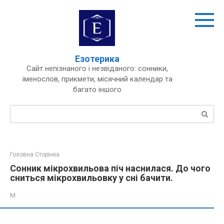
Перейти
до
вмісту
Езотерика
Сайт непізнаного і незвіданого: сонники,
іменослов, прикмети, місячний календар та
багато іншого
Пошук:
Головна Сторінка
Сонник мікрохвильова піч наснилася. До чого
сниться мікрохвильовку у сні бачити.
М