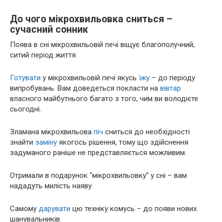
До чого мікрохвильовка сниться –
сучасний сонник
Поява в сні мікрохвильовій печі віщує благополучний,
ситий період життя.
Готувати
у мікрохвильовій печі якусь
їжу
– до періоду
випробувань. Вам доведеться покласти на
вівтар
власного майбутнього багато з того, чим ви володієте
сьогодні.
Зламана мікрохвильова
піч
сниться до необхідності
знайти
заміну
якогось рішення, тому що здійснення
задуманого раніше не представляється можливим.
Отримали в подарунок “мікрохвильовку” у сні – вам
нададуть милість наяву.
Самому
дарувати
цю техніку комусь – до появи нових
шанувальників.