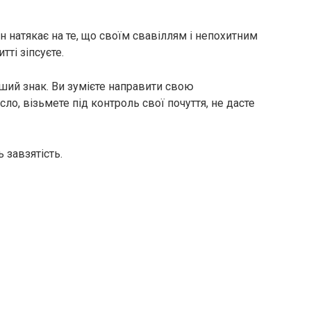
н натякає на те, що своїм свавіллям і непохитним
тті зіпсуєте.
ший знак. Ви зумієте направити свою
о, візьмете під контроль свої почуття, не дасте
 завзятість.