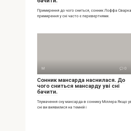
бачити.
Примирення до чого сниться, сонник Лоффа Сварка
примирення у сні часто є перевертнями.
М
0
Сонник мансарда наснилася. До
чого сниться мансарду уві сні
бачити.
Тлумачення сну мансарда в соннику Міллера Якщо у
сні ви виявилися на темній і