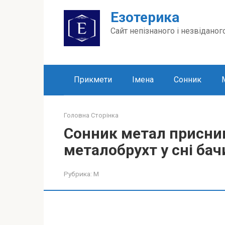
Перейти
Езотерика
до
вмісту
Сайт непізнаного і незвіданог
Прикмети
Імена
Сонник
Головна Сторінка
Сонник метал приснив
металобрухт у сні бач
Рубрика:
М