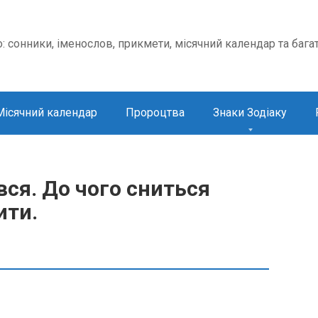
о: сонники, іменослов, прикмети, місячний календар та бага
Місячний календар
Пророцтва
Знаки Зодіаку
ся. До чого сниться
ити.