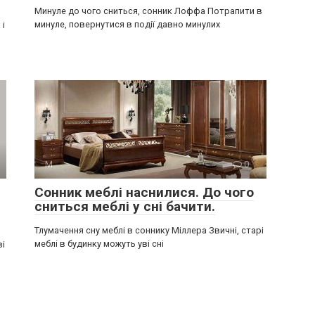
Минуле до чого сниться, сонник Лоффа Потрапити в
минуле, повернутися в події давно минулих
 і
М
0
Сонник меблі наснилися. До чого
сниться меблі у сні бачити.
Тлумачення сну меблі в соннику Міллера Звичні, старі
меблі в будинку можуть уві сні
ві