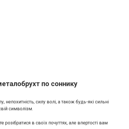
металобрухт по соннику
, непохитність, силу волі, а також будь-які сильні
свій символізм.
 розібратися в своїх почуттях, але впертості вам