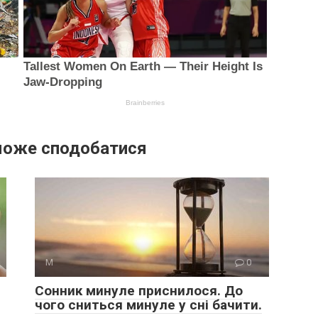
може сподобатися
М
0
Сонник минуле приснилося. До
чого сниться минуле у сні бачити.