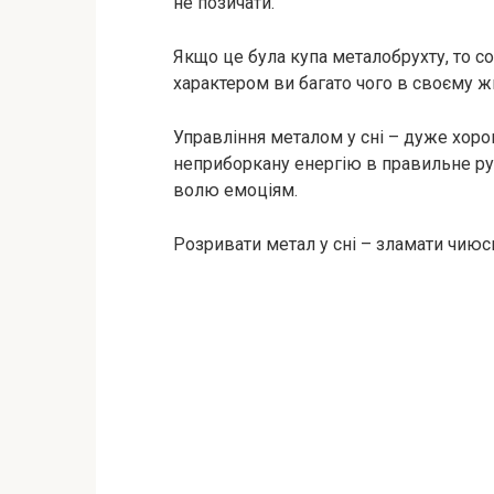
не позичати.
Якщо це була купа металобрухту, то со
характером ви багато чого в своєму жи
Управління металом у сні – дуже хоро
неприборкану енергію в правильне русл
волю емоціям.
Розривати метал у сні – зламати чиюсь