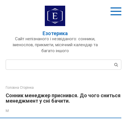
Перейти
до
вмісту
Езотерика
Сайт непізнаного і незвіданого: сонники,
іменослов, прикмети, місячний календар та
багато іншого
Пошук:
Головна Сторінка
Сонник менеджер приснився. До чого сниться
менеджмент у сні бачити.
М