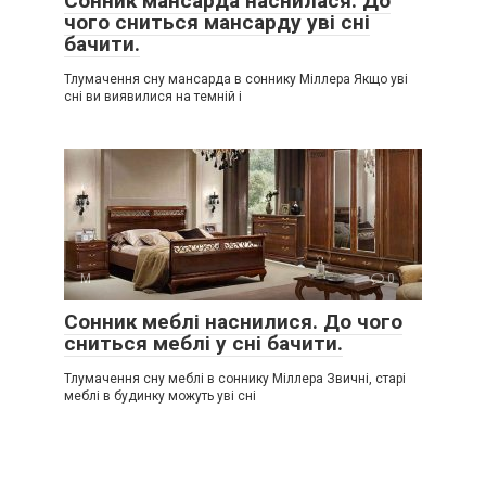
Сонник мансарда наснилася. До
чого сниться мансарду уві сні
бачити.
Тлумачення сну мансарда в соннику Міллера Якщо уві
сні ви виявилися на темній і
М
0
Сонник меблі наснилися. До чого
сниться меблі у сні бачити.
Тлумачення сну меблі в соннику Міллера Звичні, старі
меблі в будинку можуть уві сні