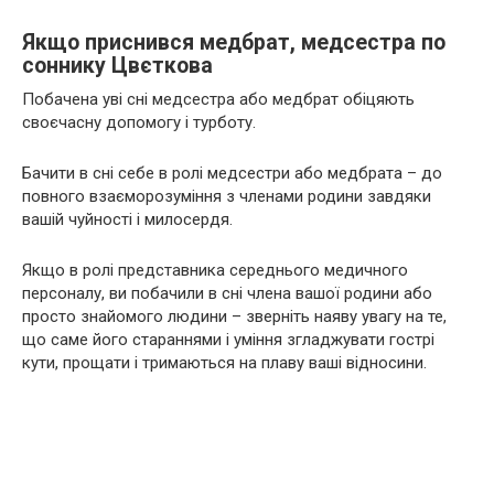
Якщо приснився медбрат, медсестра по
соннику Цвєткова
Побачена уві сні медсестра або медбрат обіцяють
своєчасну допомогу і турботу.
Бачити в сні себе в ролі медсестри або медбрата – до
повного взаєморозуміння з членами родини завдяки
вашій чуйності і милосердя.
Якщо в ролі представника середнього медичного
персоналу, ви побачили в сні члена вашої родини або
просто знайомого людини – зверніть наяву увагу на те,
що саме його стараннями і уміння згладжувати гострі
кути, прощати і тримаються на плаву ваші відносини.