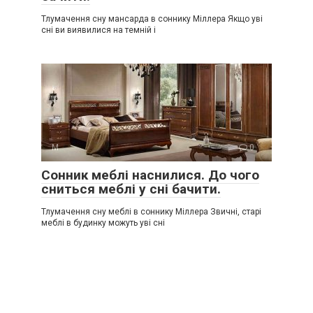
Тлумачення сну мансарда в соннику Міллера Якщо уві
сні ви виявилися на темній і
М
0
Сонник меблі наснилися. До чого
сниться меблі у сні бачити.
Тлумачення сну меблі в соннику Міллера Звичні, старі
меблі в будинку можуть уві сні