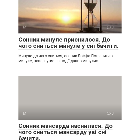
М
0
Сонник минуле приснилося. До
чого сниться минуле у сні бачити.
Минуле до чого сниться, сонник Лоффа Потрапити в
минуле, повернутися в події давно минулих
М
0
Сонник мансарда наснилася. До
чого сниться мансарду уві сні
бачити.