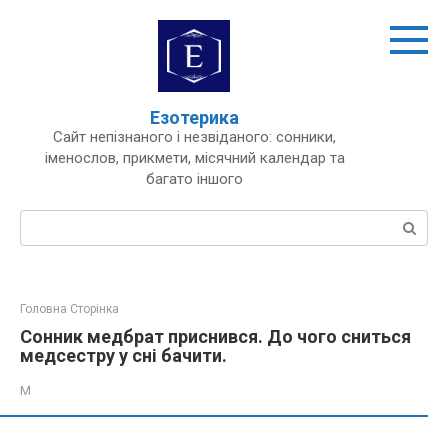
Перейти
до
вмісту
Езотерика
Сайт непізнаного і незвіданого: сонники,
іменослов, прикмети, місячний календар та
багато іншого
Пошук:
Головна Сторінка
Сонник медбрат приснився. До чого сниться
медсестру у сні бачити.
М